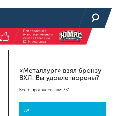
При поддержке
благотворительного
фонда «Юмас» им.
Ю. М. Асаилова
«Металлург» взял бронзу
ВХЛ. Вы удовлетворены?
Всего проголосовали: 331
да