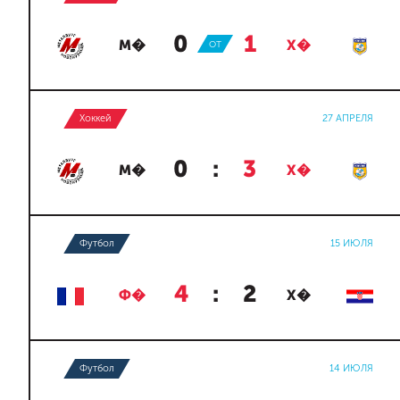
0
:
1
М�
ОТ
Х�
Хоккей
27 АПРЕЛЯ
0
:
3
М�
Х�
Футбол
15 ИЮЛЯ
4
:
2
Ф�
Х�
Футбол
14 ИЮЛЯ