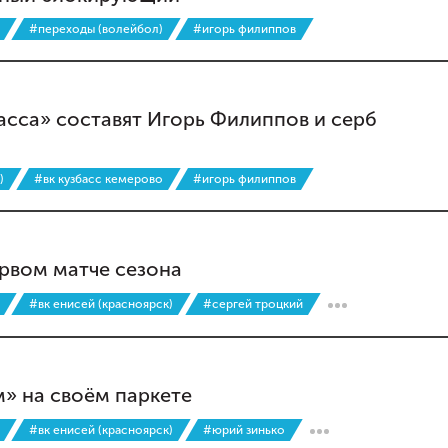
#переходы (волейбол)
#игорь филиппов
сса» составят Игорь Филиппов и серб
)
#вк кузбасс кемерово
#игорь филиппов
ервом матче сезона
#вк енисей (красноярск)
#сергей троцкий
м» на своём паркете
#вк енисей (красноярск)
#юрий зинько