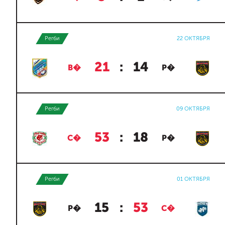
Регби
22 ОКТЯБРЯ
21
:
14
В�
Р�
Регби
09 ОКТЯБРЯ
53
:
18
С�
Р�
Регби
01 ОКТЯБРЯ
15
:
53
Р�
С�