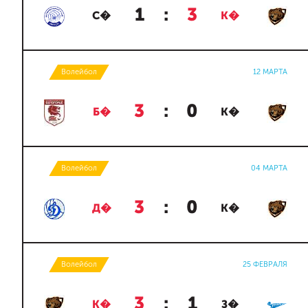
1
:
3
С�
К�
Волейбол
12 МАРТА
3
:
0
Б�
К�
Волейбол
04 МАРТА
3
:
0
Д�
К�
Волейбол
25 ФЕВРАЛЯ
3
:
1
К�
З�