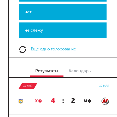
нет
не слежу
Еще одно голосование
Результаты
Календарь
Хоккей
10 МАЯ
4
:
2
Х�
М�