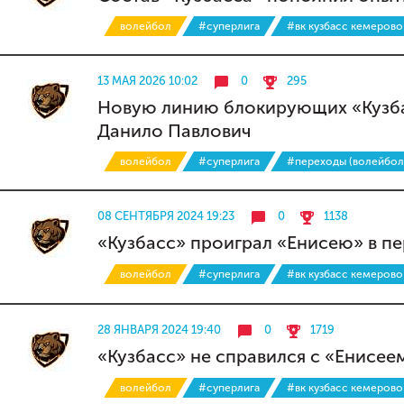
волейбол
#суперлига
#вк кузбасс кемерово
13 МАЯ 2026 10:02
0
295
Новую линию блокирующих «Кузба
Данило Павлович
волейбол
#суперлига
#переходы (волейбол
08 СЕНТЯБРЯ 2024 19:23
0
1138
«Кузбасс» проиграл «Енисею» в п
волейбол
#суперлига
#вк кузбасс кемерово
28 ЯНВАРЯ 2024 19:40
0
1719
«Кузбасс» не справился с «Енисее
волейбол
#суперлига
#вк кузбасс кемерово