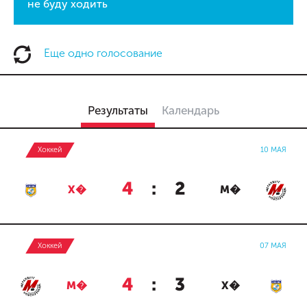
не буду ходить
Еще одно голосование
Результаты
Календарь
Хоккей
10 МАЯ
4
:
2
Х�
М�
Хоккей
07 МАЯ
4
:
3
М�
Х�