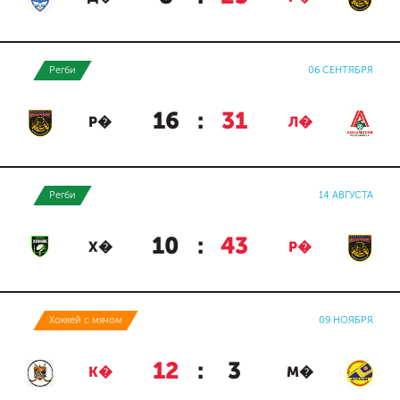
Регби
06 СЕНТЯБРЯ
16
:
31
Р�
Л�
Регби
14 АВГУСТА
10
:
43
Х�
Р�
Хоккей с мячом
09 НОЯБРЯ
12
:
3
К�
М�