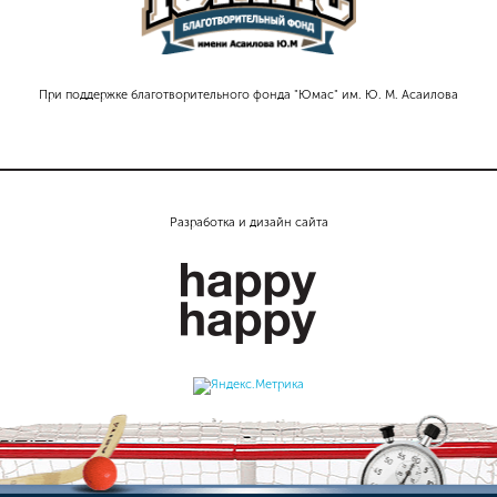
При поддержке благотворительного фонда "Юмас" им. Ю. М. Асаилова
Разработка и дизайн сайта