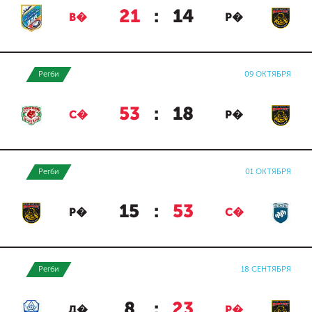
21
:
14
В�
Р�
Регби
09 ОКТЯБРЯ
53
:
18
С�
Р�
Регби
01 ОКТЯБРЯ
15
:
53
Р�
С�
Регби
18 СЕНТЯБРЯ
8
:
23
Д�
Р�