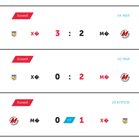
Хоккей
04 МАЯ
3
:
2
Х�
М�
Хоккей
02 МАЯ
0
:
2
Х�
М�
Хоккей
29 АПРЕЛЯ
0
:
1
М�
ОТ
Х�