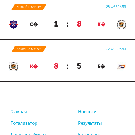
Хоккей с мячом
28 ФЕВРАЛЯ
1
:
8
С�
К�
Хоккей с мячом
22 ФЕВРАЛЯ
8
:
5
К�
Б�
Главная
Новости
Тотализатор
Результаты
Личный кабинет
Календарь