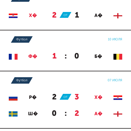
2
:
1
Х�
ОТ
А�
Футбол
10 ИЮЛЯ
1
:
0
Ф�
Б�
Футбол
07 ИЮЛЯ
2
:
3
Р�
ОТ
Х�
0
:
2
Ш�
А�