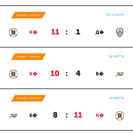
Хоккей с мячом
06 НОЯБРЯ
11
:
1
К�
Д�
Хоккей с мячом
06 МАРТА
10
:
4
К�
Б�
Хоккей с мячом
03 МАРТА
8
:
11
Б�
К�