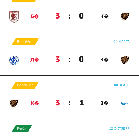
3
:
0
Б�
К�
Волейбол
04 МАРТА
3
:
0
Д�
К�
Волейбол
25 ФЕВРАЛЯ
3
:
1
К�
З�
Регби
22 ОКТЯБРЯ