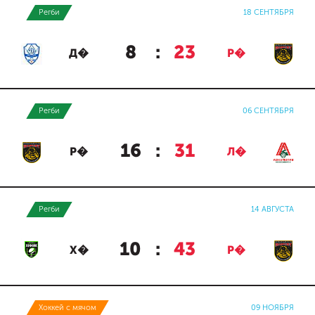
Регби
18 СЕНТЯБРЯ
8
:
23
Д�
Р�
Регби
06 СЕНТЯБРЯ
16
:
31
Р�
Л�
Регби
14 АВГУСТА
10
:
43
Х�
Р�
Хоккей с мячом
09 НОЯБРЯ