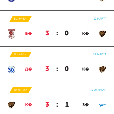
Волейбол
12 МАРТА
3
:
0
Б�
К�
Волейбол
04 МАРТА
3
:
0
Д�
К�
Волейбол
25 ФЕВРАЛЯ
3
:
1
К�
З�