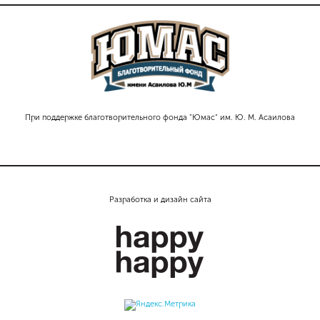
При поддержке благотворительного фонда "Юмас" им. Ю. М. Асаилова
Разработка и дизайн сайта