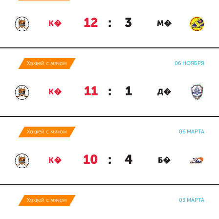
12
:
3
К�
М�
Хоккей с мячом
06 НОЯБРЯ
11
:
1
К�
Д�
Хоккей с мячом
06 МАРТА
10
:
4
К�
Б�
Хоккей с мячом
03 МАРТА