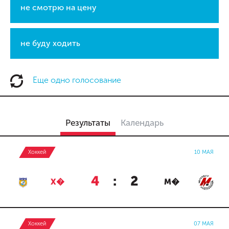
не смотрю на цену
не буду ходить
Еще одно голосование
Результаты
Календарь
Хоккей
10 МАЯ
4
:
2
Х�
М�
Хоккей
07 МАЯ