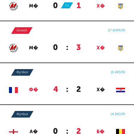
0
:
1
М�
ОТ
Х�
Хоккей
27 АПРЕЛЯ
0
:
3
М�
Х�
Футбол
15 ИЮЛЯ
4
:
2
Ф�
Х�
Футбол
14 ИЮЛЯ
0
:
2
А�
Б�