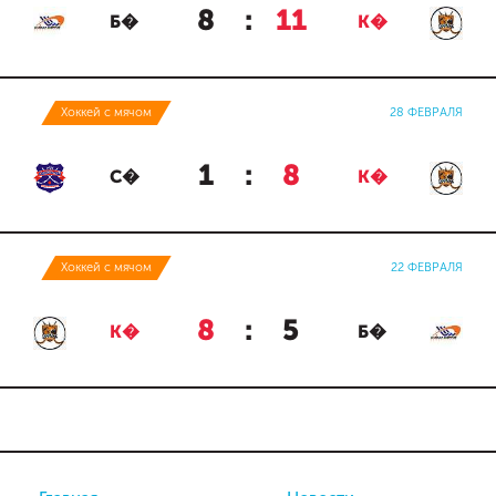
8
:
11
Б�
К�
Хоккей с мячом
28 ФЕВРАЛЯ
1
:
8
С�
К�
Хоккей с мячом
22 ФЕВРАЛЯ
8
:
5
К�
Б�