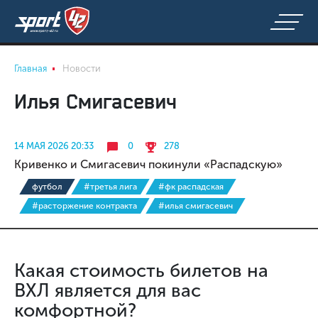
Главная
Новости
Илья Смигасевич
14 МАЯ 2026 20:33
0
278
Кривенко и Смигасевич покинули «Распадскую»
футбол
#третья лига
#фк распадская
#расторжение контракта
#илья смигасевич
Какая стоимость билетов на
ВХЛ является для вас
комфортной?