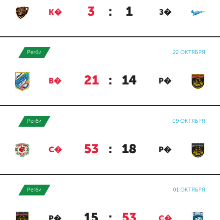
3
:
1
К�
З�
Регби
22 ОКТЯБРЯ
21
:
14
В�
Р�
Регби
09 ОКТЯБРЯ
53
:
18
С�
Р�
Регби
01 ОКТЯБРЯ
15
:
53
Р�
С�