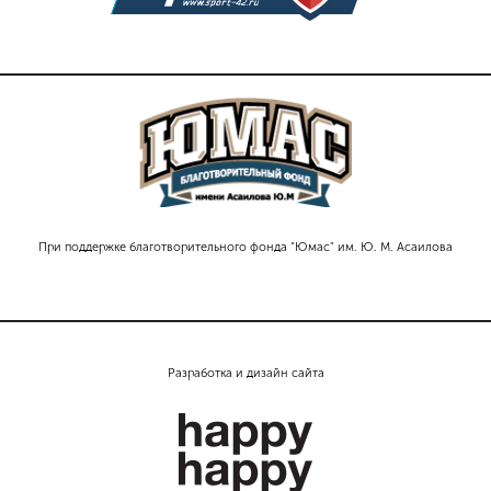
При поддержке благотворительного фонда "Юмас" им. Ю. М. Асаилова
Разработка и дизайн сайта