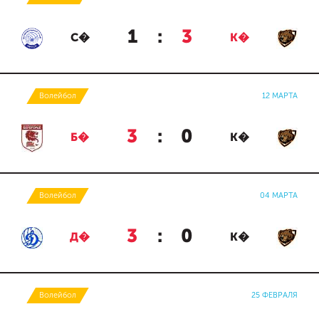
1
:
3
С�
К�
Волейбол
12 МАРТА
3
:
0
Б�
К�
Волейбол
04 МАРТА
3
:
0
Д�
К�
Волейбол
25 ФЕВРАЛЯ