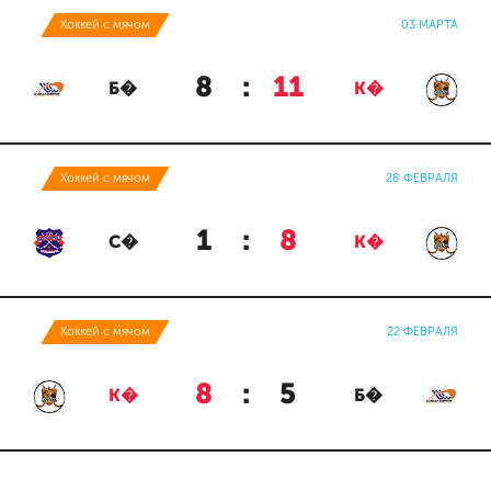
Хоккей с мячом
03 МАРТА
8
:
11
Б�
К�
Хоккей с мячом
28 ФЕВРАЛЯ
1
:
8
С�
К�
Хоккей с мячом
22 ФЕВРАЛЯ
8
:
5
К�
Б�