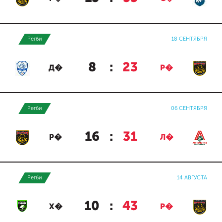
Регби
18 СЕНТЯБРЯ
8
:
23
Д�
Р�
Регби
06 СЕНТЯБРЯ
16
:
31
Р�
Л�
Регби
14 АВГУСТА
10
:
43
Х�
Р�