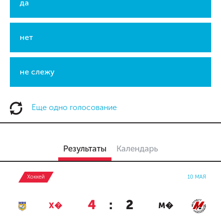
да
нет
не слежу
Еще одно голосование
Результаты
Календарь
Хоккей
10 МАЯ
4
:
2
Х�
М�