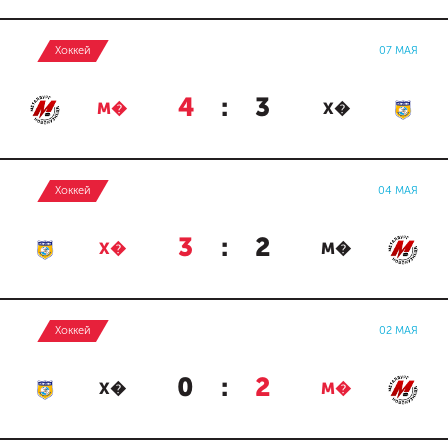
Хоккей
07 МАЯ
4
:
3
М�
Х�
Хоккей
04 МАЯ
3
:
2
Х�
М�
Хоккей
02 МАЯ
0
:
2
Х�
М�