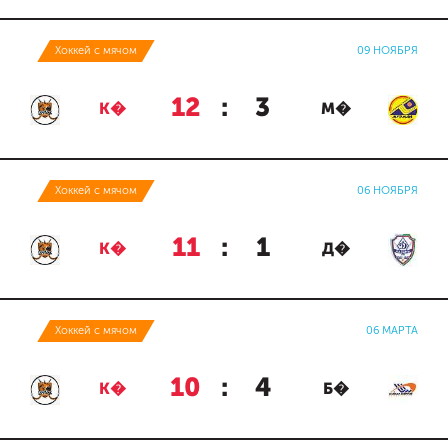
Хоккей с мячом
09 НОЯБРЯ
12
:
3
К�
М�
Хоккей с мячом
06 НОЯБРЯ
11
:
1
К�
Д�
Хоккей с мячом
06 МАРТА
10
:
4
К�
Б�