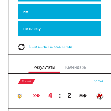
нет
не слежу
Еще одно голосование
Результаты
Календарь
Хоккей
10 МАЯ
4
:
2
Х�
М�