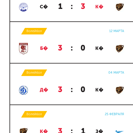
1
:
3
С�
К�
Волейбол
12 МАРТА
3
:
0
Б�
К�
Волейбол
04 МАРТА
3
:
0
Д�
К�
Волейбол
25 ФЕВРАЛЯ
3
:
1
К�
З�