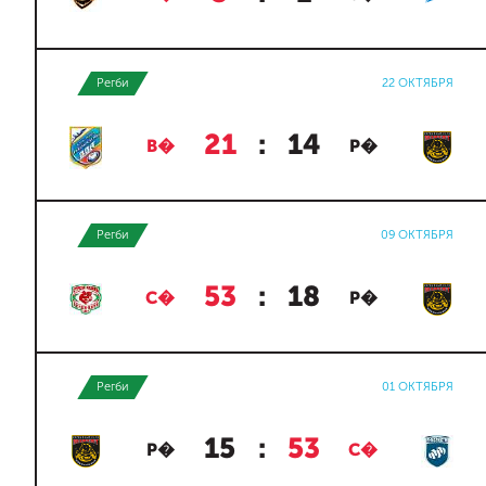
Регби
22 ОКТЯБРЯ
21
:
14
В�
Р�
Регби
09 ОКТЯБРЯ
53
:
18
С�
Р�
Регби
01 ОКТЯБРЯ
15
:
53
Р�
С�