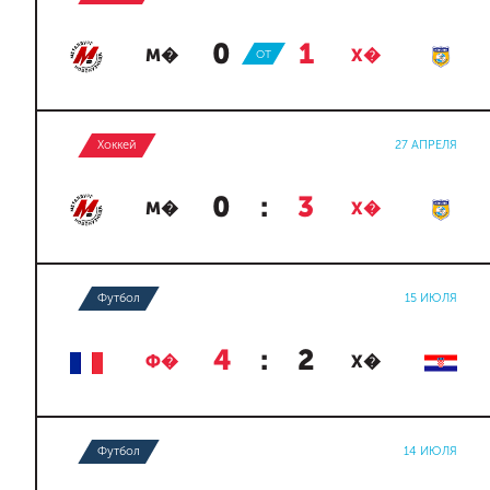
0
:
1
М�
ОТ
Х�
Хоккей
27 АПРЕЛЯ
0
:
3
М�
Х�
Футбол
15 ИЮЛЯ
4
:
2
Ф�
Х�
Футбол
14 ИЮЛЯ