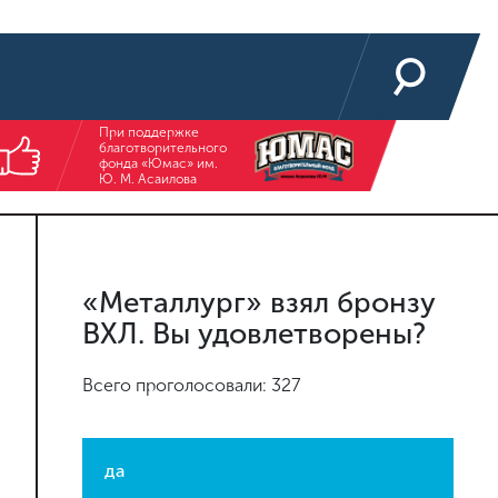
При поддержке
благотворительного
фонда «Юмас» им.
Ю. М. Асаилова
«Металлург» взял бронзу
ВХЛ. Вы удовлетворены?
Всего проголосовали: 327
да