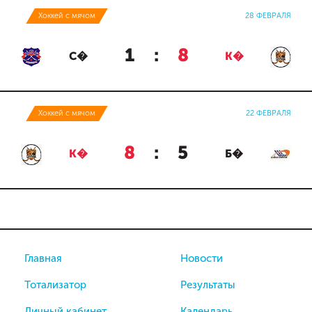
Хоккей с мячом
28 ФЕВРАЛЯ
1
:
8
С�
К�
Хоккей с мячом
22 ФЕВРАЛЯ
8
:
5
К�
Б�
Главная
Новости
Тотализатор
Результаты
Личный кабинет
Календарь