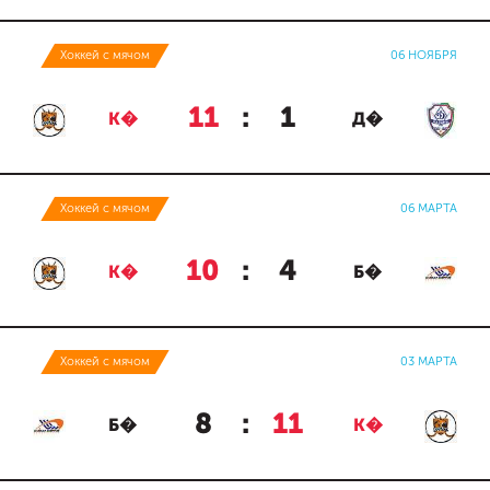
Хоккей с мячом
06 НОЯБРЯ
11
:
1
К�
Д�
Хоккей с мячом
06 МАРТА
10
:
4
К�
Б�
Хоккей с мячом
03 МАРТА
8
:
11
Б�
К�