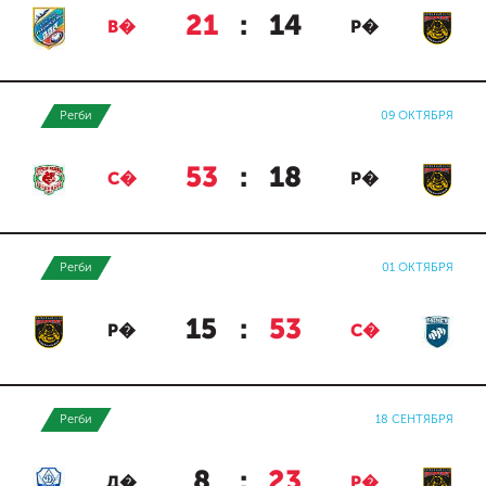
21
:
14
В�
Р�
Регби
09 ОКТЯБРЯ
53
:
18
С�
Р�
Регби
01 ОКТЯБРЯ
15
:
53
Р�
С�
Регби
18 СЕНТЯБРЯ
8
:
23
Д�
Р�