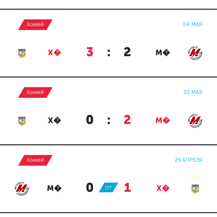
Хоккей
04 МАЯ
3
:
2
Х�
М�
Хоккей
02 МАЯ
0
:
2
Х�
М�
Хоккей
29 АПРЕЛЯ
0
:
1
М�
ОТ
Х�