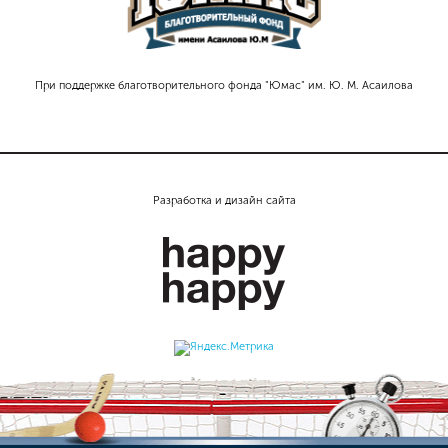
При поддержке благотворительного фонда "Юмас" им. Ю. М. Асаилова
Разработка и дизайн сайта