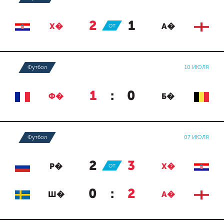
2
:
1
Х�
ОТ
А�
Футбол
10 ИЮЛЯ
1
:
0
Ф�
Б�
Футбол
07 ИЮЛЯ
2
:
3
Р�
ОТ
Х�
0
:
2
Ш�
А�