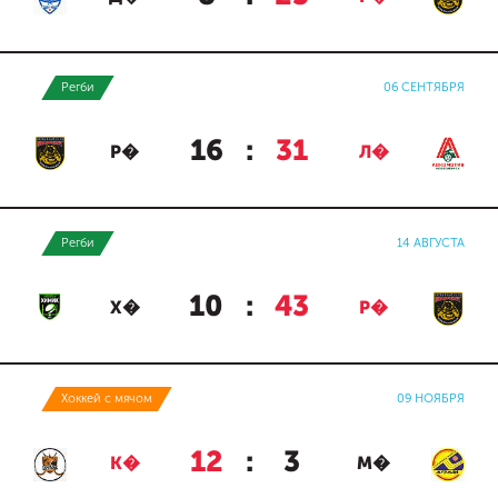
Регби
06 СЕНТЯБРЯ
16
:
31
Р�
Л�
Регби
14 АВГУСТА
10
:
43
Х�
Р�
Хоккей с мячом
09 НОЯБРЯ
12
:
3
К�
М�