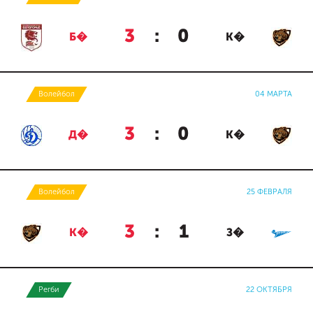
3
:
0
Б�
К�
Волейбол
04 МАРТА
3
:
0
Д�
К�
Волейбол
25 ФЕВРАЛЯ
3
:
1
К�
З�
Регби
22 ОКТЯБРЯ