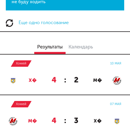
не буду ходить
Еще одно голосование
Результаты
Календарь
Хоккей
10 МАЯ
4
:
2
Х�
М�
Хоккей
07 МАЯ
4
:
3
М�
Х�