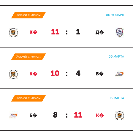
Хоккей с мячом
06 НОЯБРЯ
11
:
1
К�
Д�
Хоккей с мячом
06 МАРТА
10
:
4
К�
Б�
Хоккей с мячом
03 МАРТА
8
:
11
Б�
К�