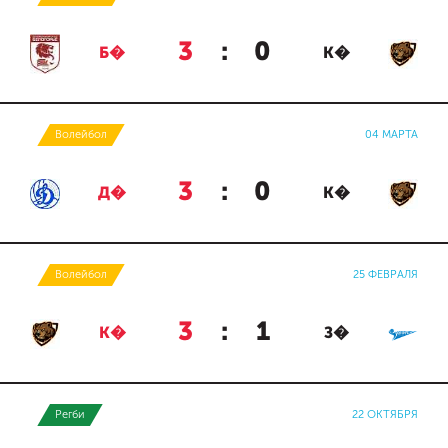
3
:
0
Б�
К�
Волейбол
04 МАРТА
3
:
0
Д�
К�
Волейбол
25 ФЕВРАЛЯ
3
:
1
К�
З�
Регби
22 ОКТЯБРЯ