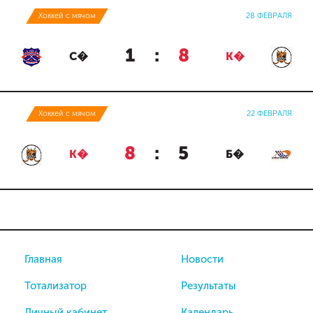
Хоккей с мячом
28 ФЕВРАЛЯ
1
:
8
С�
К�
Хоккей с мячом
22 ФЕВРАЛЯ
8
:
5
К�
Б�
Главная
Новости
Тотализатор
Результаты
Личный кабинет
Календарь