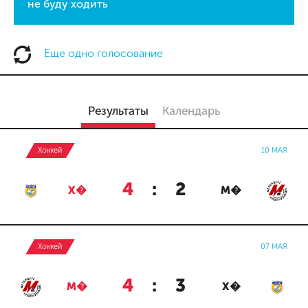
не буду ходить
Еще одно голосование
Результаты
Календарь
Хоккей
10 МАЯ
4
:
2
Х�
М�
Хоккей
07 МАЯ
4
:
3
М�
Х�