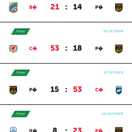
21
:
14
В�
Р�
Регби
09 ОКТЯБРЯ
53
:
18
С�
Р�
Регби
01 ОКТЯБРЯ
15
:
53
Р�
С�
Регби
18 СЕНТЯБРЯ
8
:
23
Д�
Р�