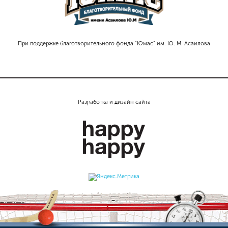
При поддержке благотворительного фонда "Юмас" им. Ю. М. Асаилова
Разработка и дизайн сайта