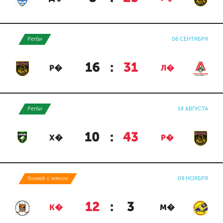
Регби
06 СЕНТЯБРЯ
16
:
31
Р�
Л�
Регби
14 АВГУСТА
10
:
43
Х�
Р�
Хоккей с мячом
09 НОЯБРЯ
12
:
3
К�
М�