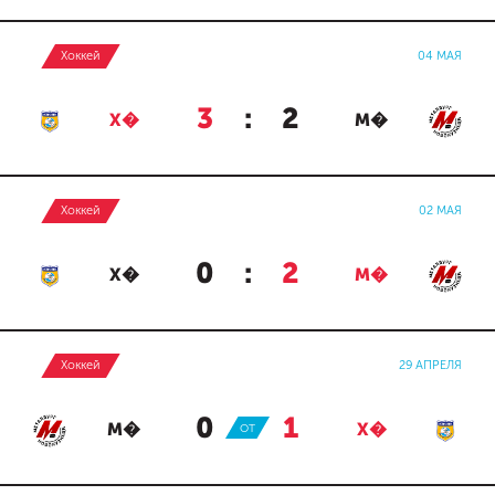
Хоккей
04 МАЯ
3
:
2
Х�
М�
Хоккей
02 МАЯ
0
:
2
Х�
М�
Хоккей
29 АПРЕЛЯ
0
:
1
М�
ОТ
Х�