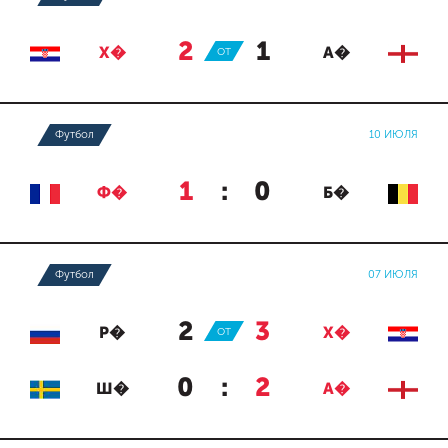
2
:
1
Х�
ОТ
А�
Футбол
10 ИЮЛЯ
1
:
0
Ф�
Б�
Футбол
07 ИЮЛЯ
2
:
3
Р�
ОТ
Х�
0
:
2
Ш�
А�