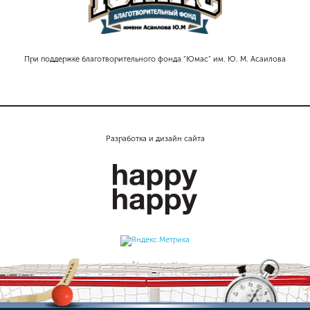
При поддержке благотворительного фонда "Юмас" им. Ю. М. Асаилова
Разработка и дизайн сайта