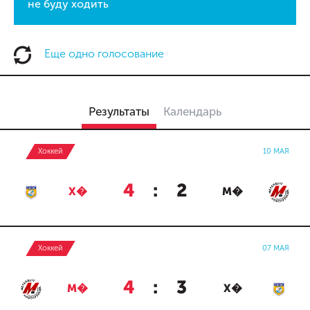
не буду ходить
Еще одно голосование
Результаты
Календарь
Хоккей
10 МАЯ
4
:
2
Х�
М�
Хоккей
07 МАЯ
4
:
3
М�
Х�