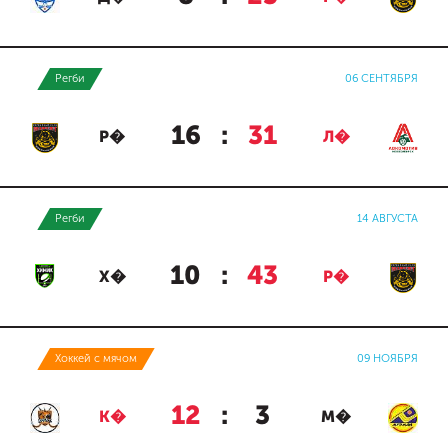
Регби
06 СЕНТЯБРЯ
16
:
31
Р�
Л�
Регби
14 АВГУСТА
10
:
43
Х�
Р�
Хоккей с мячом
09 НОЯБРЯ
12
:
3
К�
М�