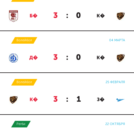
3
:
0
Б�
К�
Волейбол
04 МАРТА
3
:
0
Д�
К�
Волейбол
25 ФЕВРАЛЯ
3
:
1
К�
З�
Регби
22 ОКТЯБРЯ