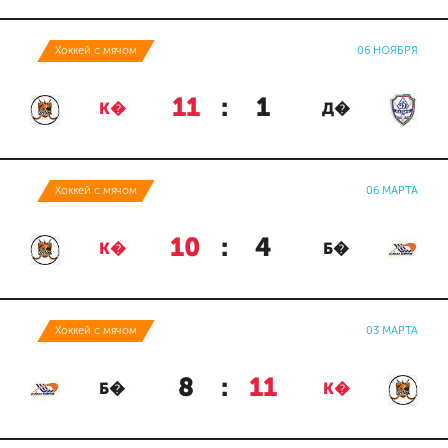
Хоккей с мячом
06 НОЯБРЯ
11
:
1
К�
Д�
Хоккей с мячом
06 МАРТА
10
:
4
К�
Б�
Хоккей с мячом
03 МАРТА
8
:
11
Б�
К�