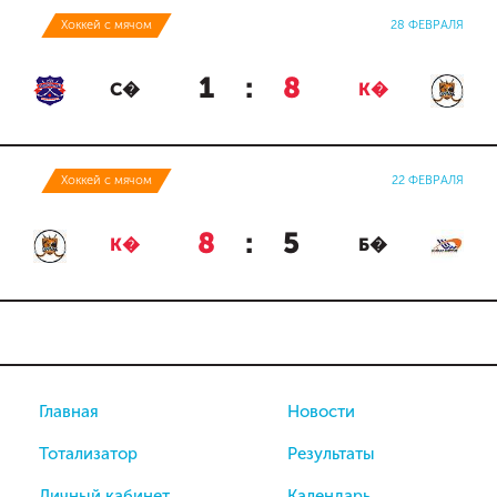
Хоккей с мячом
28 ФЕВРАЛЯ
1
:
8
С�
К�
Хоккей с мячом
22 ФЕВРАЛЯ
8
:
5
К�
Б�
Главная
Новости
Тотализатор
Результаты
Личный кабинет
Календарь