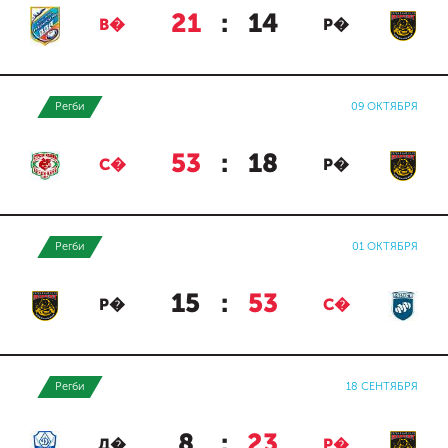
21
:
14
В�
Р�
Регби
09 ОКТЯБРЯ
53
:
18
С�
Р�
Регби
01 ОКТЯБРЯ
15
:
53
Р�
С�
Регби
18 СЕНТЯБРЯ
8
:
23
Д�
Р�