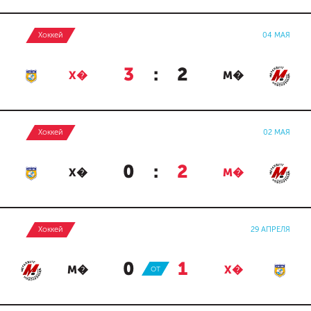
Хоккей
04 МАЯ
3
:
2
Х�
М�
Хоккей
02 МАЯ
0
:
2
Х�
М�
Хоккей
29 АПРЕЛЯ
0
:
1
М�
ОТ
Х�