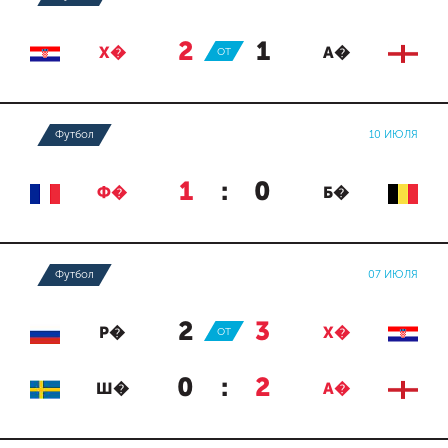
2
:
1
Х�
ОТ
А�
Футбол
10 ИЮЛЯ
1
:
0
Ф�
Б�
Футбол
07 ИЮЛЯ
2
:
3
Р�
ОТ
Х�
0
:
2
Ш�
А�