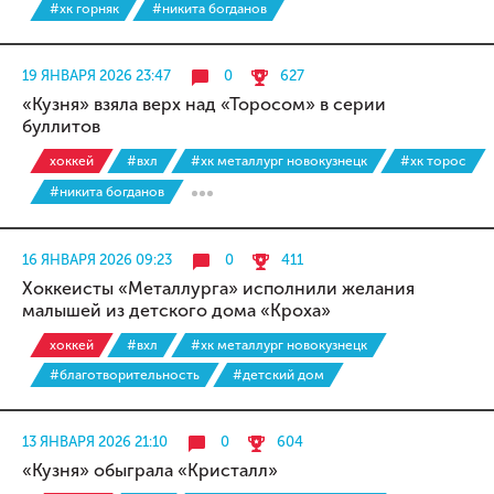
#хк горняк
#никита богданов
19 ЯНВАРЯ 2026 23:47
0
627
«Кузня» взяла верх над «Торосом» в серии
буллитов
хоккей
#вхл
#хк металлург новокузнецк
#хк торос
#никита богданов
16 ЯНВАРЯ 2026 09:23
0
411
Хоккеисты «Металлурга» исполнили желания
малышей из детского дома «Кроха»
хоккей
#вхл
#хк металлург новокузнецк
#благотворительность
#детский дом
13 ЯНВАРЯ 2026 21:10
0
604
«Кузня» обыграла «Кристалл»