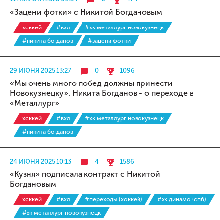
«Зацени фотки» с Никитой Богдановым
хоккей
#вхл
#хк металлург новокузнецк
#никита богданов
#зацени фотки
29 ИЮНЯ 2025 13:27
0
1096
«Мы очень много побед должны принести
Новокузнецку». Никита Богданов - о переходе в
«Металлург»
хоккей
#вхл
#хк металлург новокузнецк
#никита богданов
24 ИЮНЯ 2025 10:13
4
1586
«Кузня» подписала контракт с Никитой
Богдановым
хоккей
#вхл
#переходы (хоккей)
#хк динамо (спб)
#хк металлург новокузнецк