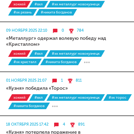
хоккей
#вхл
#хк металлург новокузнецк
#хк рязань
#никита богданов
09 НОЯБРЯ 2025 22:10
0
784
«Металлург» одержал волевую победу над
«Кристаллом»
хоккей
#вхл
#хк металлург новокузнецк
#хк кристалл
#никита богданов
01 НОЯБРЯ 2025 21:07
1
811
«Кузня» победила «Торос»
хоккей
#вхл
#хк металлург новокузнецк
#хк торос
#никита богданов
18 ОКТЯБРЯ 2025 17:42
4
891
«Кузня» потерпела поражение в