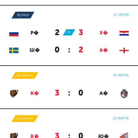
Футбол
07 ИЮЛЯ
2
:
3
Р�
ОТ
Х�
0
:
2
Ш�
А�
Волейбол
25 МАРТА
3
:
0
К�
А�
Волейбол
20 МАРТА
3
:
0
К�
Ю�