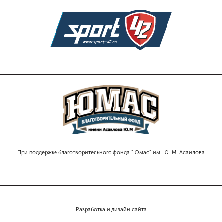
При поддержке благотворительного фонда "Юмас" им. Ю. М. Асаилова
Разработка и дизайн сайта