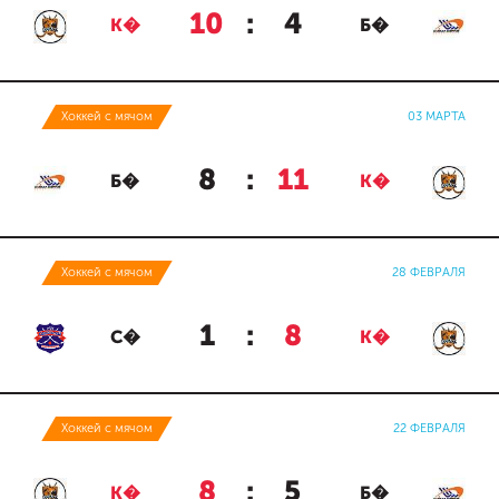
10
:
4
К�
Б�
Хоккей с мячом
03 МАРТА
8
:
11
Б�
К�
Хоккей с мячом
28 ФЕВРАЛЯ
1
:
8
С�
К�
Хоккей с мячом
22 ФЕВРАЛЯ
8
:
5
К�
Б�