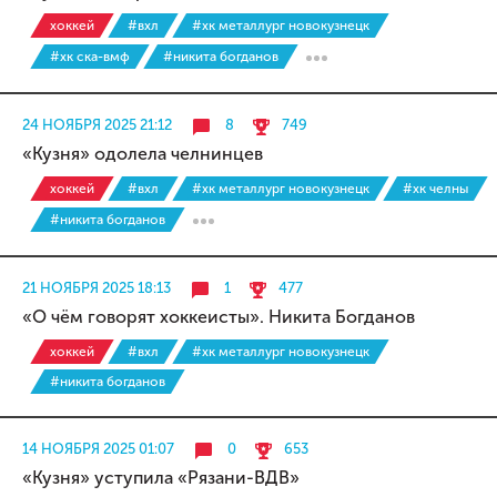
хоккей
#вхл
#хк металлург новокузнецк
#хк ска-вмф
#никита богданов
24 НОЯБРЯ 2025 21:12
8
749
«Кузня» одолела челнинцев
хоккей
#вхл
#хк металлург новокузнецк
#хк челны
#никита богданов
21 НОЯБРЯ 2025 18:13
1
477
«О чём говорят хоккеисты». Никита Богданов
хоккей
#вхл
#хк металлург новокузнецк
#никита богданов
14 НОЯБРЯ 2025 01:07
0
653
«Кузня» уступила «Рязани-ВДВ»