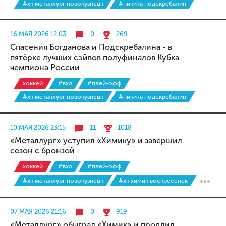
#хк металлург новокузнецк
#никита подскребалин
16 МАЯ 2026 12:03
0
269
Спасения Богданова и Подскребалина - в
пятёрке лучших сэйвов полуфиналов Кубка
чемпиона России
хоккей
#вхл
#плей-офф
#хк металлург новокузнецк
#никита подскребалин
10 МАЯ 2026 23:15
11
1018
«Металлург» уступил «Химику» и завершил
сезон с бронзой
хоккей
#вхл
#плей-офф
#хк металлург новокузнецк
#хк химик воскресенск
07 МАЯ 2026 21:16
0
919
«Металлург» обыграл «Химик» и продлил