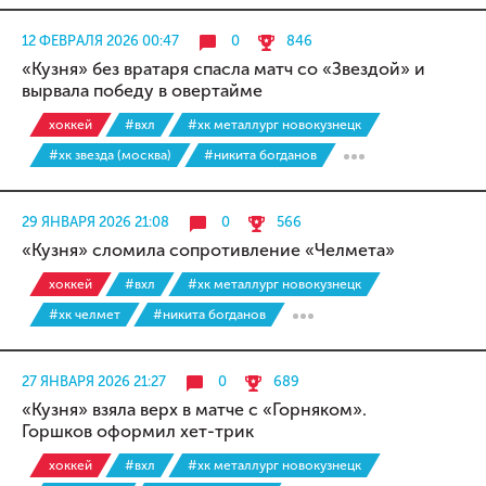
12 ФЕВРАЛЯ 2026 00:47
0
846
«Кузня» без вратаря спасла матч со «Звездой» и
вырвала победу в овертайме
хоккей
#вхл
#хк металлург новокузнецк
#хк звезда (москва)
#никита богданов
29 ЯНВАРЯ 2026 21:08
0
566
«Кузня» сломила сопротивление «Челмета»
хоккей
#вхл
#хк металлург новокузнецк
#хк челмет
#никита богданов
27 ЯНВАРЯ 2026 21:27
0
689
«Кузня» взяла верх в матче с «Горняком».
Горшков оформил хет-трик
хоккей
#вхл
#хк металлург новокузнецк