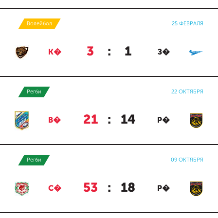
Волейбол
25 ФЕВРАЛЯ
3
:
1
К�
З�
Регби
22 ОКТЯБРЯ
21
:
14
В�
Р�
Регби
09 ОКТЯБРЯ
53
:
18
С�
Р�