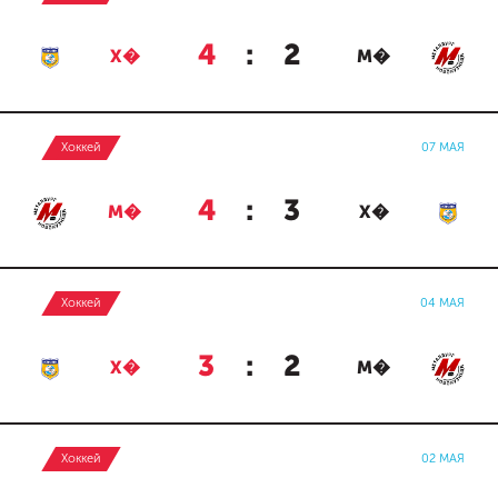
4
:
2
Х�
М�
Хоккей
07 МАЯ
4
:
3
М�
Х�
Хоккей
04 МАЯ
3
:
2
Х�
М�
Хоккей
02 МАЯ