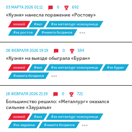
03 МАРТА 2026 01:11
0
692
«Кузня» нанесла поражение «Ростову»
хоккей
#вхл
#хк металлург новокузнецк
#хк ростов
#никита богданов
28 ФЕВРАЛЯ 2026 19:19
0
594
«Кузня» на выезде обыграла «Буран»
хоккей
#вхл
#хк металлург новокузнецк
#хк буран
#никита богданов
18 ФЕВРАЛЯ 2026 21:19
0
721
Большинство решило: «Металлург» оказался
сильнее «Зауралья»
хоккей
#вхл
#хк металлург новокузнецк
#хк зауралье
#никита богданов