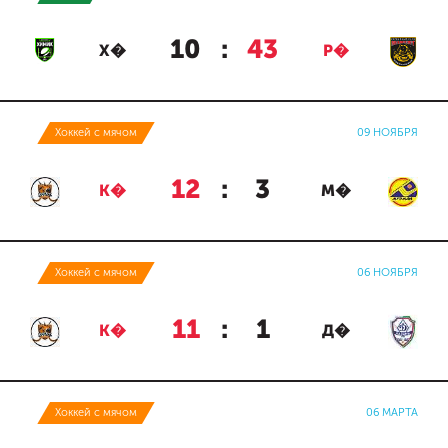
10
:
43
Х�
Р�
Хоккей с мячом
09 НОЯБРЯ
12
:
3
К�
М�
Хоккей с мячом
06 НОЯБРЯ
11
:
1
К�
Д�
Хоккей с мячом
06 МАРТА