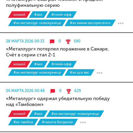
полуфинальную серию
хоккей
#вхл
#плей-офф
#хк металлург новокузнецк
#хк химик воскресенск
28 МАРТА 2026 00:33
0
590
«Металлург» потерпел поражение в Самаре.
Счёт в серии стал 2-1
хоккей
#вхл
#плей-офф
#хк металлург новокузнецк
#хк цск ввс
05 МАРТА 2026 00:48
0
629
«Металлург» одержал убедительную победу
над «Тамбовом»
хоккей
#вхл
#хк металлург новокузнецк
#хк тамбов
#никита богданов