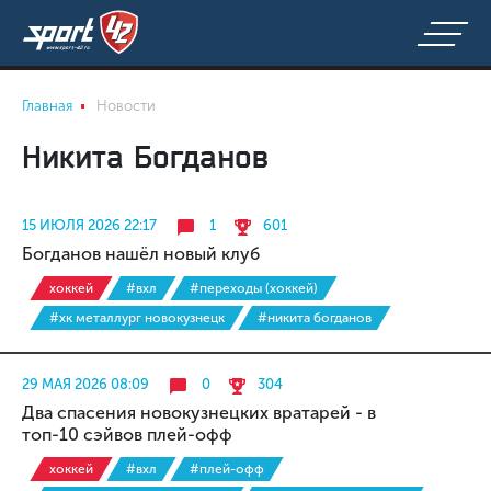
Главная
Новости
Никита Богданов
15 ИЮЛЯ 2026 22:17
1
601
Богданов нашёл новый клуб
хоккей
#вхл
#переходы (хоккей)
#хк металлург новокузнецк
#никита богданов
29 МАЯ 2026 08:09
0
304
Два спасения новокузнецких вратарей - в
топ-10 сэйвов плей-офф
хоккей
#вхл
#плей-офф