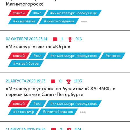
Магнитогороске
хоккей
#вхл
#хк металлург новокузнецк
#хк магнитка
#никита богданов
02 ОКТЯБРЯ 2025 23:14
1
916
«Металлург» влетел «Югре»
хоккей
#вхл
#хк металлург новокузнецк
#хк югра
#матвей ботов
21 АВГУСТА 2025 19:23
0
1103
«Металлург» уступил по буллитам «СКА-ВМФ» в
первом матче в Санкт-Петербурге
хоккей
#вхл
#хк металлург новокузнецк
#хк ска-вмф
#никита богданов
11 АВГУСТА 2025 09:34
0
474