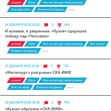
хоккей
#вхл
#хк металлург новокузнецк
#хк кристалл
#никита богданов
24 ДЕКАБРЯ 2025 01:16
0
661
И волевая, и уверенная. «Кузня» одержала
победу над «Челнами»
хоккей
#вхл
#хк металлург новокузнецк
#хк челны
#никита богданов
15 ДЕКАБРЯ 2025 21:18
2
733
«Металлург» разгромил СКА-ВМФ
хоккей
#вхл
#хк металлург новокузнецк
#хк ска-вмф
#никита богданов
05 ДЕКАБРЯ 2025 01:18
2
759
«Кузня» обыграла «СКА-ВМФ»