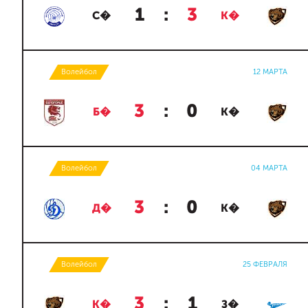
1
:
3
С�
К�
Волейбол
12 МАРТА
3
:
0
Б�
К�
Волейбол
04 МАРТА
3
:
0
Д�
К�
Волейбол
25 ФЕВРАЛЯ
3
:
1
К�
З�