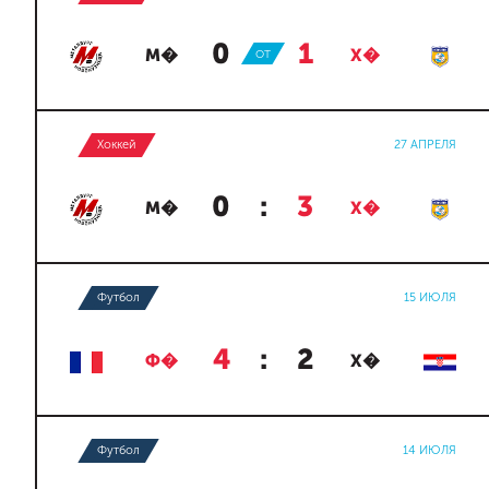
0
:
1
М�
ОТ
Х�
Хоккей
27 АПРЕЛЯ
0
:
3
М�
Х�
Футбол
15 ИЮЛЯ
4
:
2
Ф�
Х�
Футбол
14 ИЮЛЯ