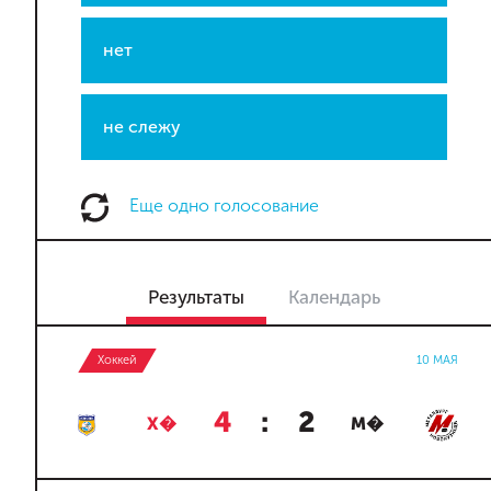
нет
не слежу
Еще одно голосование
Результаты
Календарь
Хоккей
10 МАЯ
4
:
2
Х�
М�