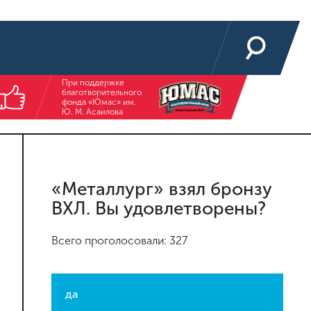
При поддержке
благотворительного
фонда «Юмас» им.
Ю. М. Асаилова
«Металлург» взял бронзу
ВХЛ. Вы удовлетворены?
Всего проголосовали: 327
да