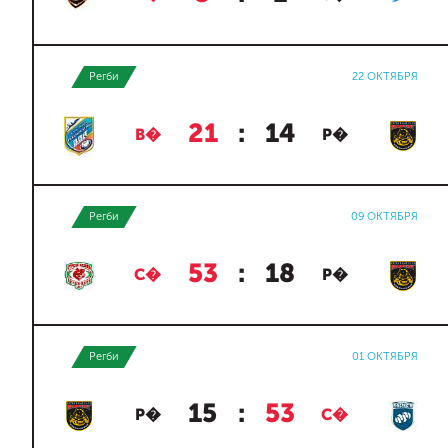
Регби
22 ОКТЯБРЯ
21
:
14
В�
Р�
Регби
09 ОКТЯБРЯ
53
:
18
С�
Р�
Регби
01 ОКТЯБРЯ
15
:
53
Р�
С�