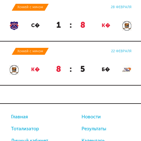
Хоккей с мячом
28 ФЕВРАЛЯ
1
:
8
С�
К�
Хоккей с мячом
22 ФЕВРАЛЯ
8
:
5
К�
Б�
Главная
Новости
Тотализатор
Результаты
Личный кабинет
Календарь