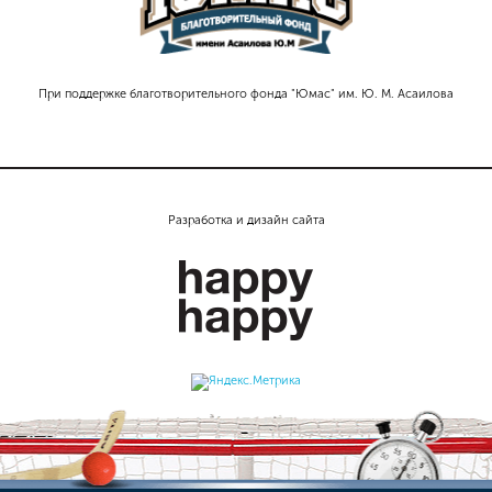
При поддержке благотворительного фонда "Юмас" им. Ю. М. Асаилова
Разработка и дизайн сайта