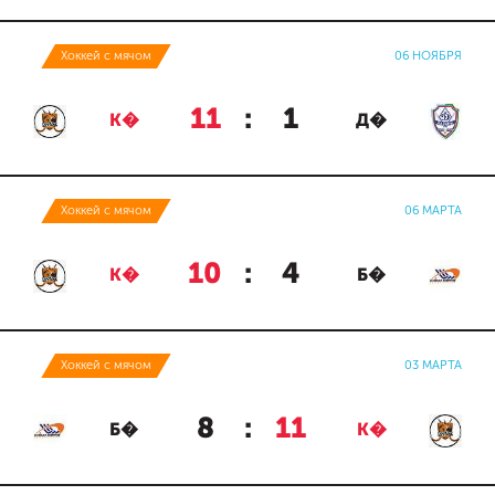
Хоккей с мячом
06 НОЯБРЯ
11
:
1
К�
Д�
Хоккей с мячом
06 МАРТА
10
:
4
К�
Б�
Хоккей с мячом
03 МАРТА
8
:
11
Б�
К�