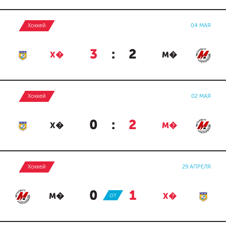
Хоккей
04 МАЯ
3
:
2
Х�
М�
Хоккей
02 МАЯ
0
:
2
Х�
М�
Хоккей
29 АПРЕЛЯ
0
:
1
М�
ОТ
Х�