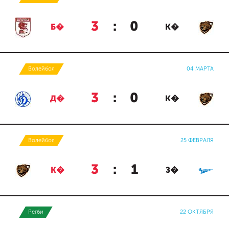
3
:
0
Б�
К�
Волейбол
04 МАРТА
3
:
0
Д�
К�
Волейбол
25 ФЕВРАЛЯ
3
:
1
К�
З�
Регби
22 ОКТЯБРЯ