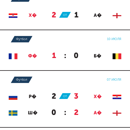
2
:
1
Х�
ОТ
А�
Футбол
10 ИЮЛЯ
1
:
0
Ф�
Б�
Футбол
07 ИЮЛЯ
2
:
3
Р�
ОТ
Х�
0
:
2
Ш�
А�