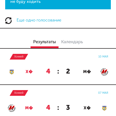
не буду ходить
Еще одно голосование
Результаты
Календарь
Хоккей
10 МАЯ
4
:
2
Х�
М�
Хоккей
07 МАЯ
4
:
3
М�
Х�