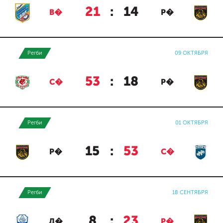
21
:
14
В�
Р�
Регби
09 ОКТЯБРЯ
53
:
18
С�
Р�
Регби
01 ОКТЯБРЯ
15
:
53
Р�
С�
Регби
18 СЕНТЯБРЯ
8
:
23
Д�
Р�