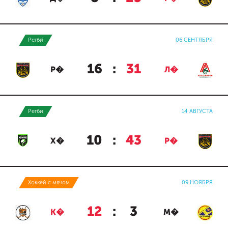
Регби
06 СЕНТЯБРЯ
16
:
31
Р�
Л�
Регби
14 АВГУСТА
10
:
43
Х�
Р�
Хоккей с мячом
09 НОЯБРЯ
12
:
3
К�
М�