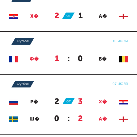
2
:
1
Х�
ОТ
А�
Футбол
10 ИЮЛЯ
1
:
0
Ф�
Б�
Футбол
07 ИЮЛЯ
2
:
3
Р�
ОТ
Х�
0
:
2
Ш�
А�