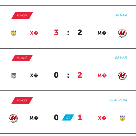
Хоккей
04 МАЯ
3
:
2
Х�
М�
Хоккей
02 МАЯ
0
:
2
Х�
М�
Хоккей
29 АПРЕЛЯ
0
:
1
М�
ОТ
Х�