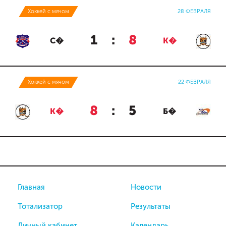
Хоккей с мячом
28 ФЕВРАЛЯ
1
:
8
С�
К�
Хоккей с мячом
22 ФЕВРАЛЯ
8
:
5
К�
Б�
Главная
Новости
Тотализатор
Результаты
Личный кабинет
Календарь