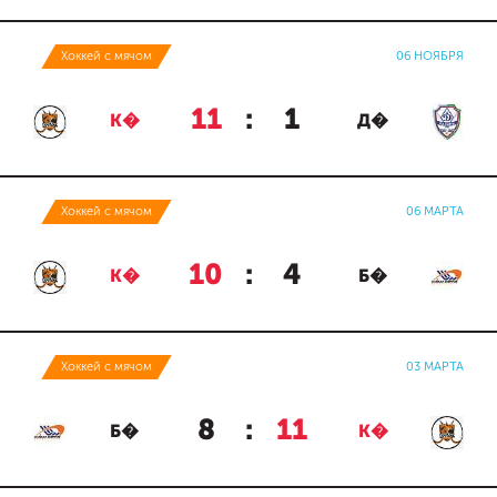
Хоккей с мячом
06 НОЯБРЯ
11
:
1
К�
Д�
Хоккей с мячом
06 МАРТА
10
:
4
К�
Б�
Хоккей с мячом
03 МАРТА
8
:
11
Б�
К�