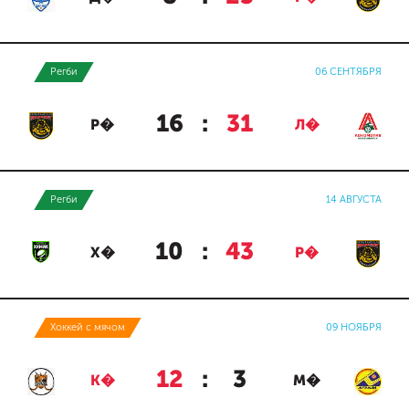
Регби
06 СЕНТЯБРЯ
16
:
31
Р�
Л�
Регби
14 АВГУСТА
10
:
43
Х�
Р�
Хоккей с мячом
09 НОЯБРЯ
12
:
3
К�
М�