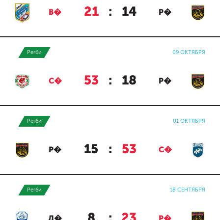
21
:
14
В�
Р�
Регби
09 ОКТЯБРЯ
53
:
18
С�
Р�
Регби
01 ОКТЯБРЯ
15
:
53
Р�
С�
Регби
18 СЕНТЯБРЯ
8
:
23
Д�
Р�