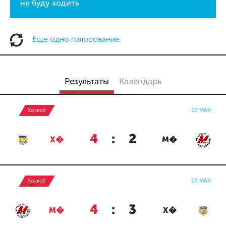
не буду ходить
Еще одно голосование
Результаты
Календарь
Хоккей
10 МАЯ
4
:
2
Х�
М�
Хоккей
07 МАЯ
4
:
3
М�
Х�