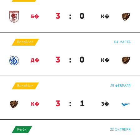
3
:
0
Б�
К�
Волейбол
04 МАРТА
3
:
0
Д�
К�
Волейбол
25 ФЕВРАЛЯ
3
:
1
К�
З�
Регби
22 ОКТЯБРЯ