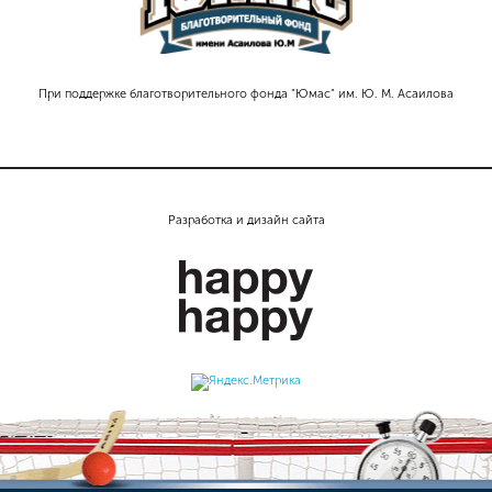
При поддержке благотворительного фонда "Юмас" им. Ю. М. Асаилова
Разработка и дизайн сайта