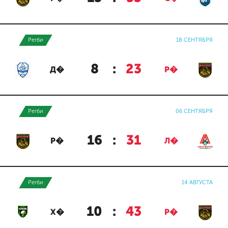
Регби
18 СЕНТЯБРЯ
8
:
23
Д�
Р�
Регби
06 СЕНТЯБРЯ
16
:
31
Р�
Л�
Регби
14 АВГУСТА
10
:
43
Х�
Р�