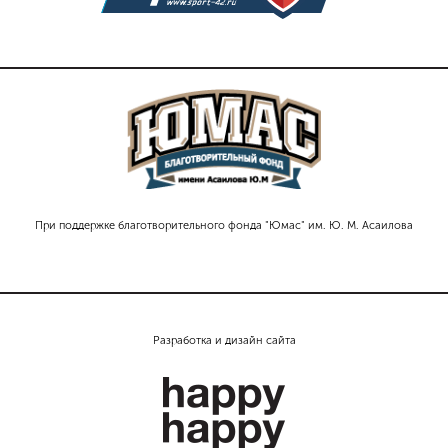
При поддержке благотворительного фонда "Юмас" им. Ю. М. Асаилова
Разработка и дизайн сайта