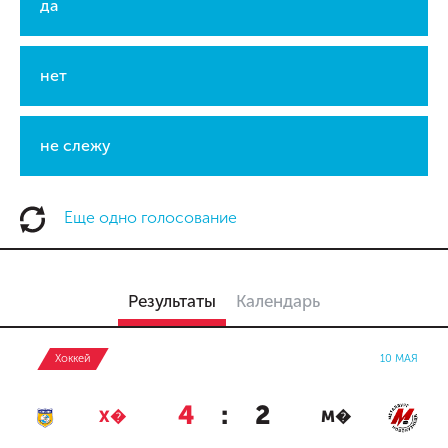
да
нет
не слежу
Еще одно голосование
Результаты
Календарь
Хоккей
10 МАЯ
4
:
2
Х�
М�