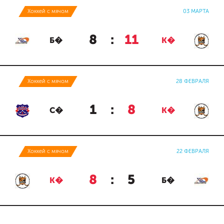
Хоккей с мячом
03 МАРТА
8
:
11
Б�
К�
Хоккей с мячом
28 ФЕВРАЛЯ
1
:
8
С�
К�
Хоккей с мячом
22 ФЕВРАЛЯ
8
:
5
К�
Б�