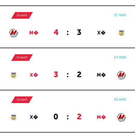
Хоккей
07 МАЯ
4
:
3
М�
Х�
Хоккей
04 МАЯ
3
:
2
Х�
М�
Хоккей
02 МАЯ
0
:
2
Х�
М�