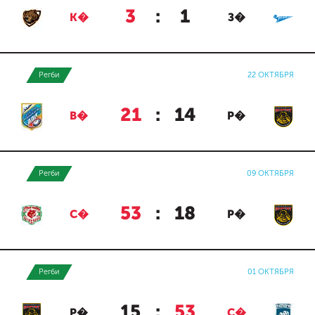
3
:
1
К�
З�
Регби
22 ОКТЯБРЯ
21
:
14
В�
Р�
Регби
09 ОКТЯБРЯ
53
:
18
С�
Р�
Регби
01 ОКТЯБРЯ
15
:
53
Р�
С�