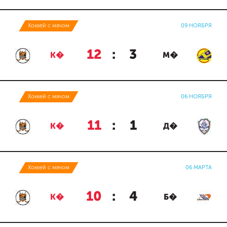
Хоккей с мячом
09 НОЯБРЯ
12
:
3
К�
М�
Хоккей с мячом
06 НОЯБРЯ
11
:
1
К�
Д�
Хоккей с мячом
06 МАРТА
10
:
4
К�
Б�