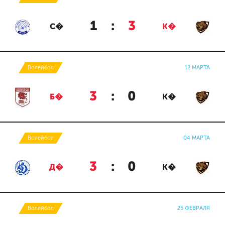
1
:
3
С�
К�
Волейбол
12 МАРТА
3
:
0
Б�
К�
Волейбол
04 МАРТА
3
:
0
Д�
К�
Волейбол
25 ФЕВРАЛЯ