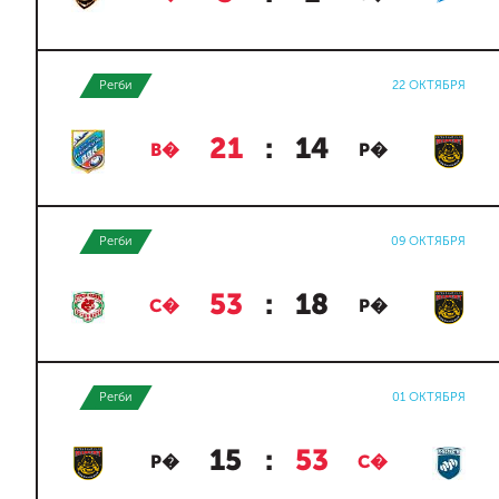
Регби
22 ОКТЯБРЯ
21
:
14
В�
Р�
Регби
09 ОКТЯБРЯ
53
:
18
С�
Р�
Регби
01 ОКТЯБРЯ
15
:
53
Р�
С�