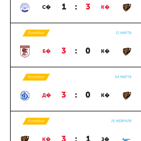
1
:
3
С�
К�
Волейбол
12 МАРТА
3
:
0
Б�
К�
Волейбол
04 МАРТА
3
:
0
Д�
К�
Волейбол
25 ФЕВРАЛЯ
3
:
1
К�
З�