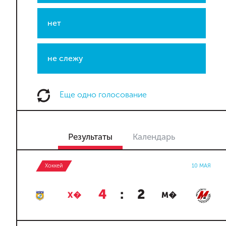
нет
не слежу
Еще одно голосование
Результаты
Календарь
Хоккей
10 МАЯ
4
:
2
Х�
М�