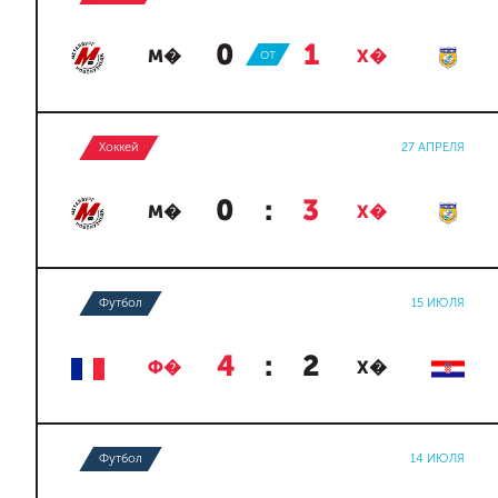
0
:
1
М�
ОТ
Х�
Хоккей
27 АПРЕЛЯ
0
:
3
М�
Х�
Футбол
15 ИЮЛЯ
4
:
2
Ф�
Х�
Футбол
14 ИЮЛЯ