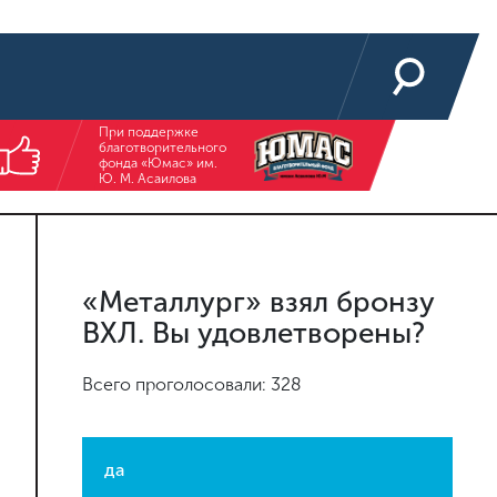
При поддержке
благотворительного
фонда «Юмас» им.
Ю. М. Асаилова
«Металлург» взял бронзу
ВХЛ. Вы удовлетворены?
Всего проголосовали: 328
да