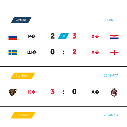
Футбол
07 ИЮЛЯ
2
:
3
Р�
ОТ
Х�
0
:
2
Ш�
А�
Волейбол
25 МАРТА
3
:
0
К�
А�
Волейбол
20 МАРТА