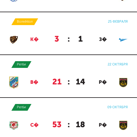
Волейбол
25 ФЕВРАЛЯ
3
:
1
К�
З�
Регби
22 ОКТЯБРЯ
21
:
14
В�
Р�
Регби
09 ОКТЯБРЯ
53
:
18
С�
Р�