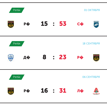
Регби
01 ОКТЯБРЯ
15
:
53
Р�
С�
Регби
18 СЕНТЯБРЯ
8
:
23
Д�
Р�
Регби
06 СЕНТЯБРЯ
16
:
31
Р�
Л�