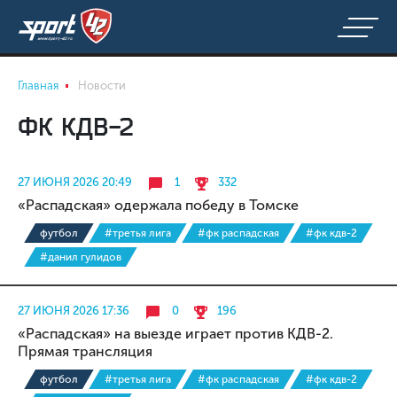
Главная
Новости
ФК КДВ-2
27 ИЮНЯ 2026 20:49
1
332
«Распадская» одержала победу в Томске
футбол
#третья лига
#фк распадская
#фк кдв-2
#данил гулидов
27 ИЮНЯ 2026 17:36
0
196
«Распадская» на выезде играет против КДВ-2.
Прямая трансляция
футбол
#третья лига
#фк распадская
#фк кдв-2