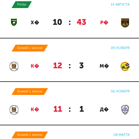
Регби
14 АВГУСТА
10
:
43
Х�
Р�
Хоккей с мячом
09 НОЯБРЯ
12
:
3
К�
М�
Хоккей с мячом
06 НОЯБРЯ
11
:
1
К�
Д�
Хоккей с мячом
06 МАРТА