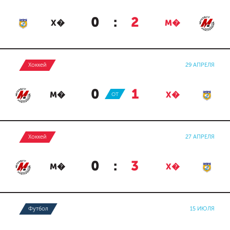
0
:
2
Х�
М�
Хоккей
29 АПРЕЛЯ
0
:
1
М�
ОТ
Х�
Хоккей
27 АПРЕЛЯ
0
:
3
М�
Х�
Футбол
15 ИЮЛЯ