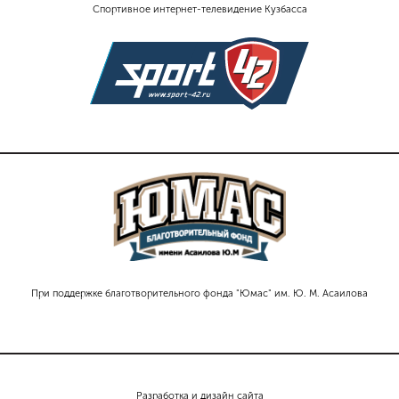
Спортивное интернет-телевидение Кузбасса
При поддержке благотворительного фонда "Юмас" им. Ю. М. Асаилова
Разработка и дизайн сайта