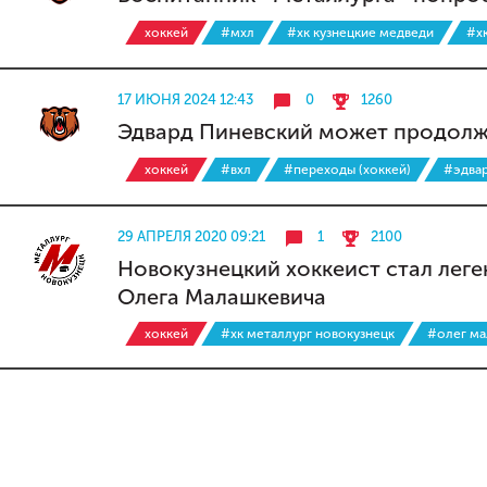
хоккей
#мхл
#хк кузнецкие медведи
#х
17 ИЮНЯ 2024 12:43
0
1260
Эдвард Пиневский может продолжи
хоккей
#вхл
#переходы (хоккей)
#эдвар
29 АПРЕЛЯ 2020 09:21
1
2100
Новокузнецкий хоккеист стал лег
Олега Малашкевича
хоккей
#хк металлург новокузнецк
#олег ма