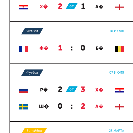
2
:
1
Х�
ОТ
А�
Футбол
10 ИЮЛЯ
1
:
0
Ф�
Б�
Футбол
07 ИЮЛЯ
2
:
3
Р�
ОТ
Х�
0
:
2
Ш�
А�
Волейбол
25 МАРТА