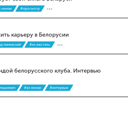
к неман
#просмотр
ть карьеру в Белорусии
д пиневский
#хк ижсталь
ендой белорусского клуба. Интервью
лашкевич
#хк неман
#интервью