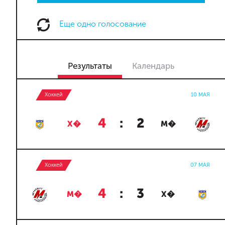
Еще одно голосование
Результаты
Календарь
Хоккей
10 МАЯ
4
:
2
Х�
М�
Хоккей
07 МАЯ
4
:
3
М�
Х�