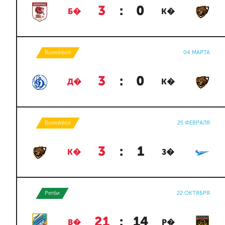
3
:
0
Б�
К�
Волейбол
04 МАРТА
3
:
0
Д�
К�
Волейбол
25 ФЕВРАЛЯ
3
:
1
К�
З�
Регби
22 ОКТЯБРЯ
21
:
14
В�
Р�