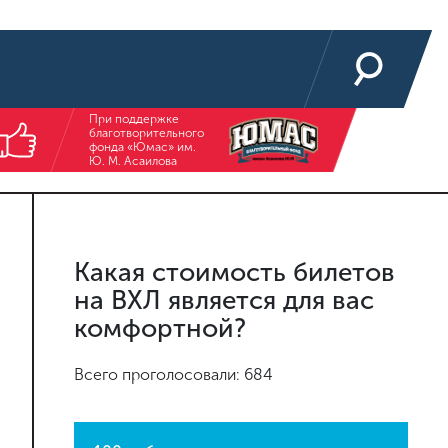
При поддержке
благотворительного
фонда «Юмас» им.
Ю. М. Асаилова
Какая стоимость билетов
на ВХЛ является для вас
комфортной?
Всего проголосовали: 684