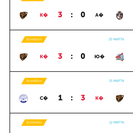
3
:
0
К�
А�
Волейбол
20 МАРТА
3
:
0
К�
Ю�
Волейбол
15 МАРТА
1
:
3
С�
К�
Волейбол
12 МАРТА