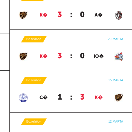
3
:
0
К�
А�
Волейбол
20 МАРТА
3
:
0
К�
Ю�
Волейбол
15 МАРТА
1
:
3
С�
К�
Волейбол
12 МАРТА