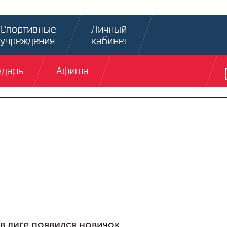
Спортивные
Личный
учреждения
кабинет
ндарь
Афиша
в лиге появился новичок