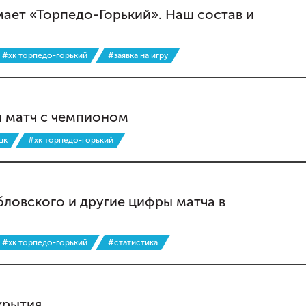
мает «Торпедо-Горький». Наш состав и
#хк торпедо-горький
#заявка на игру
й матч с чемпионом
цк
#хк торпедо-горький
бловского и другие цифры матча в
#хк торпедо-горький
#статистика
крытия