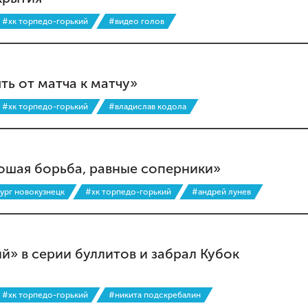
#хк торпедо-горький
#видео голов
ть от матча к матчу»
#хк торпедо-горький
#владислав кодола
рошая борьба, равные соперники»
ург новокузнецк
#хк торпедо-горький
#андрей лунев
й» в серии буллитов и забрал Кубок
#хк торпедо-горький
#никита подскребалин