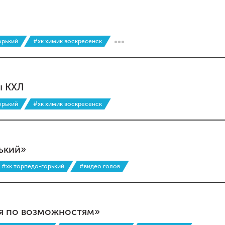
орький
#хк химик воскресенск
ы КХЛ
орький
#хк химик воскресенск
ький»
#хк торпедо-горький
#видео голов
ая по возможностям»