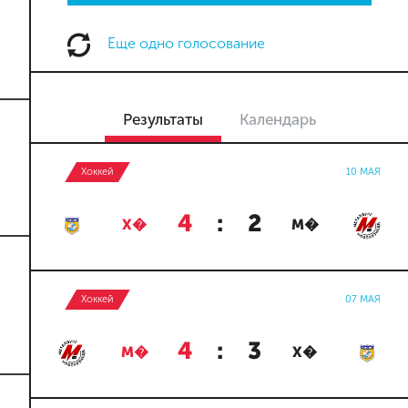
Еще одно голосование
Результаты
Календарь
Хоккей
10 МАЯ
4
:
2
Х�
М�
Хоккей
07 МАЯ
4
:
3
М�
Х�