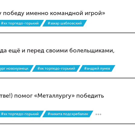
у победу именно командной игрой»
#хк торпедо-горький
#захар шабловский
 да ещё и перед своими болельщиками,
ург новокузнецк
#хк торпедо-горький
#андрей лунев
стве!) помог «Металлургу» победить
#хк торпедо-горький
#никита подскребалин