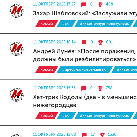
11 ОКТЯБРЯ 2025 17:27
0
468
Захар Шабловский: «Заслужили эт
хоккей
#вхл
#хк металлург новокузнецк
11 ОКТЯБРЯ 2025 16:14
0
601
Андрей Лунёв: «После поражения,
должны были реабилитироваться»
хоккей
#пресс-конференция вхл
#хк металл
11 ОКТЯБРЯ 2025 15:35
0
758
Хет-трик Кодолы (две - в меньшин
нижегородцев
хоккей
#вхл
#хк металлург новокузнецк
11 ОКТЯБРЯ 2025 12:00
17
1336