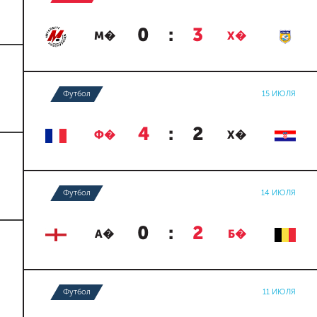
0
:
3
М�
Х�
Футбол
15 ИЮЛЯ
4
:
2
Ф�
Х�
Футбол
14 ИЮЛЯ
0
:
2
А�
Б�
Футбол
11 ИЮЛЯ