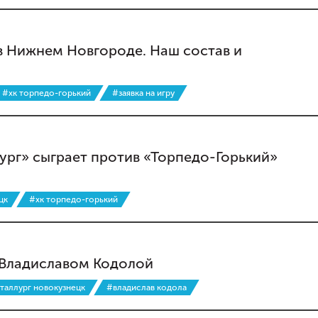
в Нижнем Новгороде. Наш состав и
#хк торпедо-горький
#заявка на игру
ург» сыграет против «Торпедо-Горький»
цк
#хк торпедо-горький
 Владиславом Кодолой
таллург новокузнецк
#владислав кодола