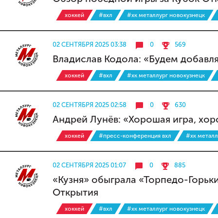
хоккей
#вхл
#хк металлург новокузнецк
02 СЕНТЯБРЯ 2025 03:38
0
569
Владислав Кодола: «Будем добавля
хоккей
#вхл
#хк металлург новокузнецк
02 СЕНТЯБРЯ 2025 02:58
0
630
Андрей Лунёв: «Хорошая игра, хо
хоккей
#пресс-конференция вхл
#хк металл
02 СЕНТЯБРЯ 2025 01:07
0
885
«Кузня» обыграла «Торпедо-Горьки
Открытия
хоккей
#вхл
#хк металлург новокузнецк