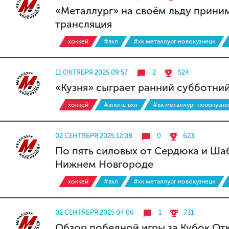
«Металлург» на своём льду прини
трансляция
хоккей
#вхл
#хк металлург новокузнецк
11 ОКТЯБРЯ 2025 09:57
2
524
«Кузня» сыграет ранний субботни
хоккей
#анонс вхл
#хк металлург новокузне
02 СЕНТЯБРЯ 2025 12:08
0
623
По пять силовых от Сердюка и Ша
Нижнем Новгороде
хоккей
#вхл
#хк металлург новокузнецк
02 СЕНТЯБРЯ 2025 04:06
1
731
Обзор победной игры за Кубок От