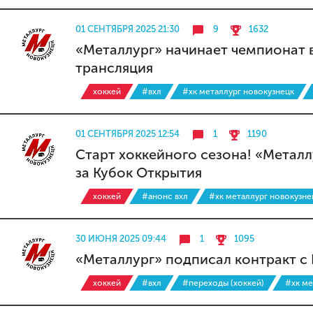
01 СЕНТЯБРЯ 2025 21:30
9
1632
«Металлург» начинает чемпионат 
трансляция
хоккей
#вхл
#хк металлург новокузнецк
01 СЕНТЯБРЯ 2025 12:54
1
1190
Старт хоккейного сезона! «Металл
за Кубок Открытия
хоккей
#анонс вхл
#хк металлург новокузне
30 ИЮНЯ 2025 09:44
1
1095
«Металлург» подписал контракт с
хоккей
#вхл
#переходы (хоккей)
#хк ме