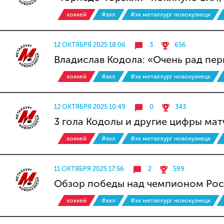
хоккей
#вхл
#хк металлург новокузнецк
12 ОКТЯБРЯ 2025 18:06
3
656
Владислав Кодола: «Очень рад пер
хоккей
#вхл
#хк металлург новокузнецк
12 ОКТЯБРЯ 2025 10:49
0
343
3 гола Кодолы и другие цифры мат
хоккей
#вхл
#хк металлург новокузнецк
11 ОКТЯБРЯ 2025 17:56
2
599
Обзор победы над чемпионом Ро
хоккей
#вхл
#хк металлург новокузнецк