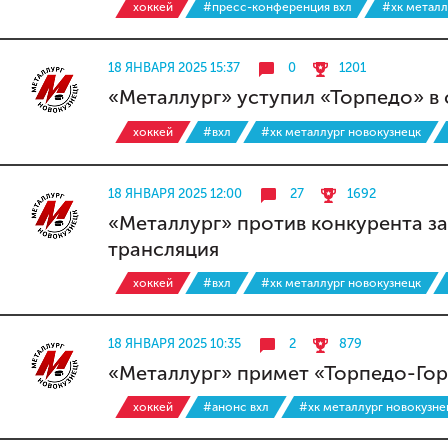
хоккей
#пресс-конференция вхл
#хк металл
18 ЯНВАРЯ 2025 15:37
0
1201
«Металлург» уступил «Торпедо» в 
хоккей
#вхл
#хк металлург новокузнецк
18 ЯНВАРЯ 2025 12:00
27
1692
«Металлург» против конкурента за
трансляция
хоккей
#вхл
#хк металлург новокузнецк
18 ЯНВАРЯ 2025 10:35
2
879
«Металлург» примет «Торпедо-Горь
хоккей
#анонс вхл
#хк металлург новокузне