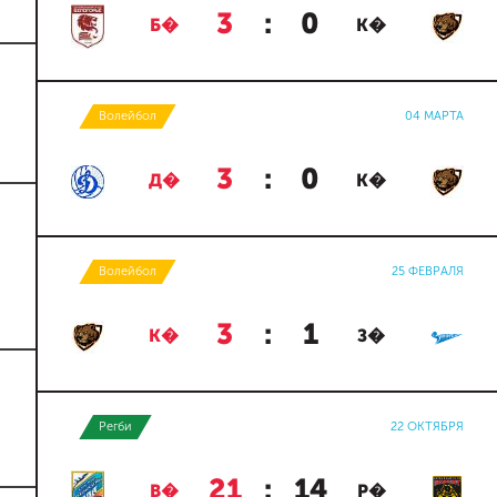
3
:
0
Б�
К�
Волейбол
04 МАРТА
3
:
0
Д�
К�
Волейбол
25 ФЕВРАЛЯ
3
:
1
К�
З�
Регби
22 ОКТЯБРЯ
21
:
14
В�
Р�