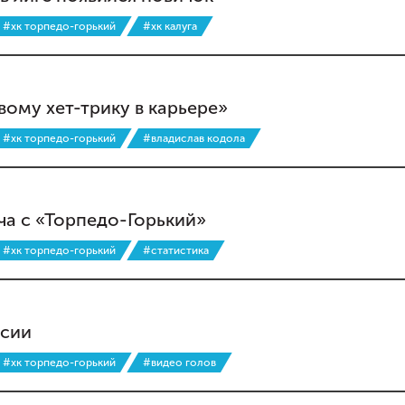
#хк торпедо-горький
#хк калуга
вому хет-трику в карьере»
#хк торпедо-горький
#владислав кодола
ча с «Торпедо-Горький»
#хк торпедо-горький
#статистика
ссии
#хк торпедо-горький
#видео голов