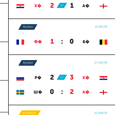
2
:
1
Х�
ОТ
А�
Футбол
10 ИЮЛЯ
1
:
0
Ф�
Б�
Футбол
07 ИЮЛЯ
2
:
3
Р�
ОТ
Х�
0
:
2
Ш�
А�
Волейбол
25 МАРТА