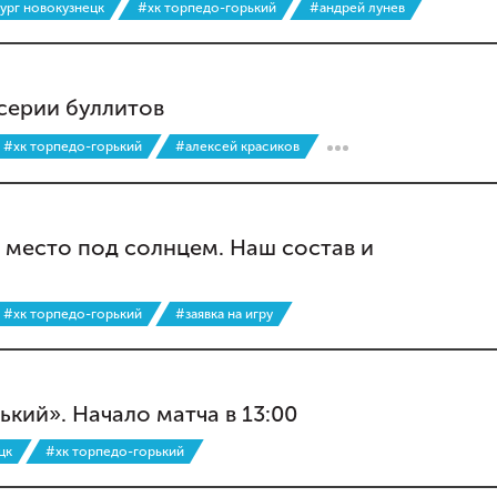
ург новокузнецк
#хк торпедо-горький
#андрей лунев
серии буллитов
#хк торпедо-горький
#алексей красиков
 место под солнцем. Наш состав и
#хк торпедо-горький
#заявка на игру
кий». Начало матча в 13:00
цк
#хк торпедо-горький