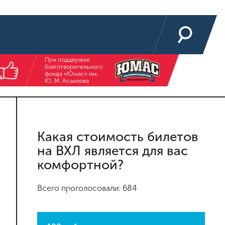
При поддержке
благотворительного
фонда «Юмас» им.
Ю. М. Асаилова
Какая стоимость билетов
на ВХЛ является для вас
комфортной?
Всего проголосовали: 684