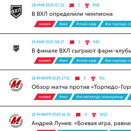
28 МАЯ 2025 07:21
1
998
В ВХЛ определили чемпиона
хоккей
#вхл
#плей-офф
#хк торпедо-г
14 МАЯ 2025 08:27
1
942
В финале ВХЛ сыграют фарм-клуб
хоккей
#вхл
#плей-офф
#хк торпедо-г
18 ЯНВАРЯ 2025 17:11
0
761
Обзор матча против «Торпедо-Гор
хоккей
#вхл
#хк металлург новокузнецк
18 ЯНВАРЯ 2025 16:32
0
1012
Андрей Лунев: «Боевая игра, равн