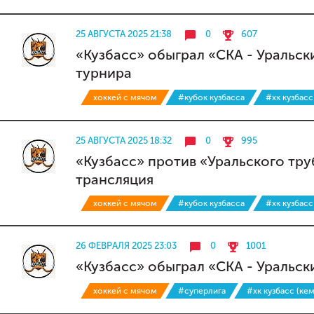
25 АВГУСТА 2025 21:38
0
607
«Кузбасс» обыграл «СКА - Уральск
турнира
хоккей с мячом
#кубок кузбасса
#хк кузбасс
25 АВГУСТА 2025 18:32
0
995
«Кузбасс» против «Уральского тру
трансляция
хоккей с мячом
#кубок кузбасса
#хк кузбасс
26 ФЕВРАЛЯ 2025 23:03
0
1001
«Кузбасс» обыграл «СКА - Уральск
хоккей с мячом
#суперлига
#хк кузбасс (ке