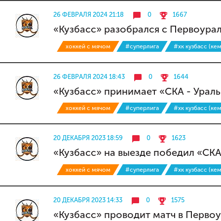
26 ФЕВРАЛЯ 2024 21:18
0
1667
«Кузбасс» разобрался с Первоура
хоккей с мячом
#суперлига
#хк кузбасс (ке
26 ФЕВРАЛЯ 2024 18:43
0
1644
«Кузбасс» принимает «СКА - Ураль
хоккей с мячом
#суперлига
#хк кузбасс (ке
20 ДЕКАБРЯ 2023 18:59
0
1623
«Кузбасс» на выезде победил «СКА
хоккей с мячом
#суперлига
#хк кузбасс (ке
20 ДЕКАБРЯ 2023 14:33
0
1575
«Кузбасс» проводит матч в Первоу