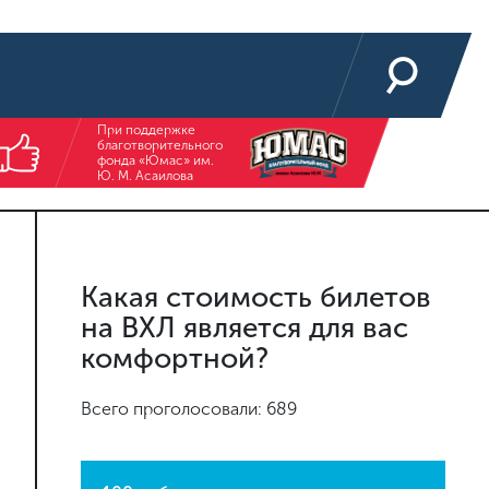
При поддержке
благотворительного
фонда «Юмас» им.
Ю. М. Асаилова
Какая стоимость билетов
на ВХЛ является для вас
комфортной?
Всего проголосовали: 689