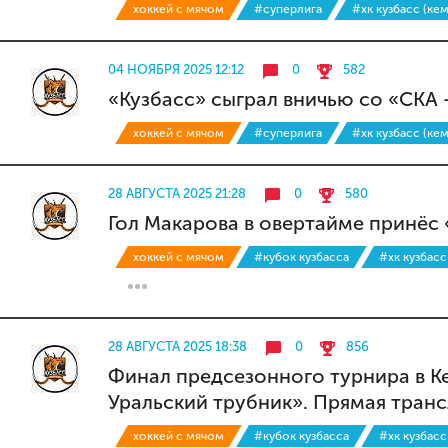
хоккей с мячом
#суперлига
#хк кузбасс (ке
04 НОЯБРЯ 2025 12:12
0
582
«Кузбасс» сыграл вничью со «СКА
хоккей с мячом
#суперлига
#хк кузбасс (ке
28 АВГУСТА 2025 21:28
0
580
Гол Макарова в овертайме принёс
хоккей с мячом
#кубок кузбасса
#хк кузбасс
28 АВГУСТА 2025 18:38
0
856
Финал предсезонного турнира в К
Уральский трубник». Прямая тран
хоккей с мячом
#кубок кузбасса
#хк кузбасс