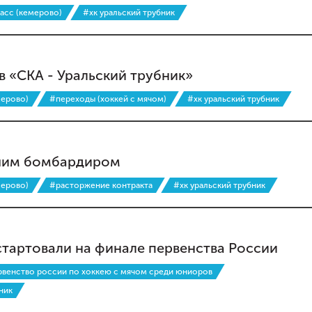
басс (кемерово)
#хк уральский трубник
в «СКА - Уральский трубник»
мерово)
#переходы (хоккей с мячом)
#хк уральский трубник
чшим бомбардиром
мерово)
#расторжение контракта
#хк уральский трубник
стартовали на финале первенства России
венство россии по хоккею с мячом среди юниоров
ник