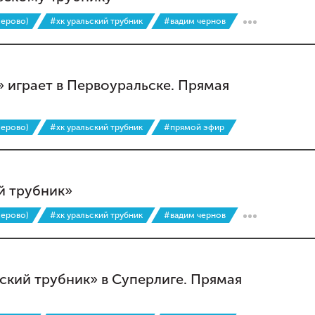
мерово)
#хк уральский трубник
#вадим чернов
 играет в Первоуральске. Прямая
мерово)
#хк уральский трубник
#прямой эфир
й трубник»
мерово)
#хк уральский трубник
#вадим чернов
ский трубник» в Суперлиге. Прямая