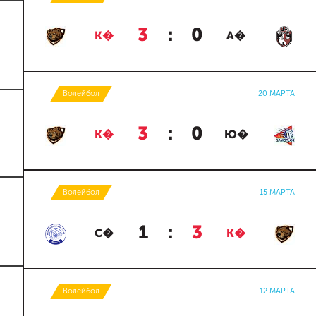
3
:
0
К�
А�
Волейбол
20 МАРТА
3
:
0
К�
Ю�
Волейбол
15 МАРТА
1
:
3
С�
К�
Волейбол
12 МАРТА