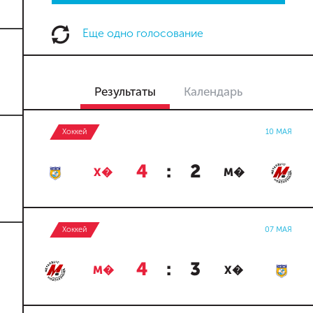
Еще одно голосование
Результаты
Календарь
Хоккей
10 МАЯ
4
:
2
Х�
М�
Хоккей
07 МАЯ
4
:
3
М�
Х�