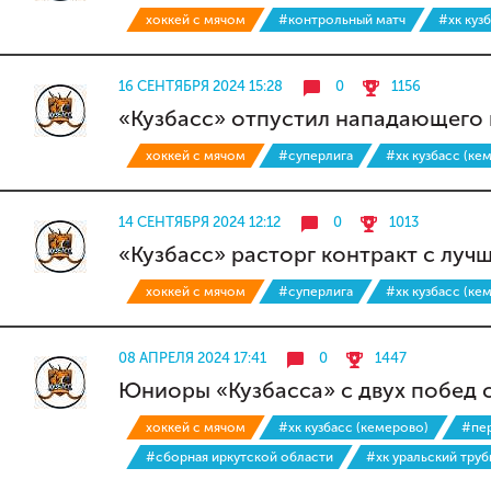
хоккей с мячом
#контрольный матч
#хк куз
16 СЕНТЯБРЯ 2024 15:28
0
1156
«Кузбасс» отпустил нападающего 
хоккей с мячом
#суперлига
#хк кузбасс (ке
14 СЕНТЯБРЯ 2024 12:12
0
1013
«Кузбасс» расторг контракт с лу
хоккей с мячом
#суперлига
#хк кузбасс (ке
08 АПРЕЛЯ 2024 17:41
0
1447
Юниоры «Кузбасса» с двух побед 
хоккей с мячом
#хк кузбасс (кемерово)
#пер
#сборная иркутской области
#хк уральский труб