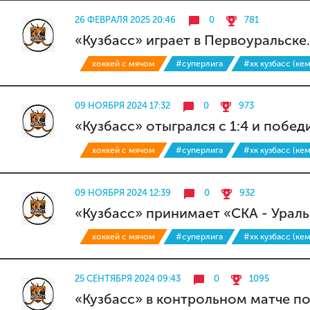
26 ФЕВРАЛЯ 2025 20:46
0
781
«Кузбасс» играет в Первоуральске
хоккей с мячом
#суперлига
#хк кузбасс (ке
09 НОЯБРЯ 2024 17:32
0
973
«Кузбасс» отыгрался с 1:4 и побед
хоккей с мячом
#суперлига
#хк кузбасс (ке
09 НОЯБРЯ 2024 12:39
0
932
«Кузбасс» принимает «СКА - Ураль
хоккей с мячом
#суперлига
#хк кузбасс (ке
25 СЕНТЯБРЯ 2024 09:43
0
1095
«Кузбасс» в контрольном матче по