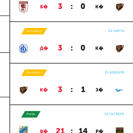
3
:
0
Б�
К�
Волейбол
04 МАРТА
3
:
0
Д�
К�
Волейбол
25 ФЕВРАЛЯ
3
:
1
К�
З�
Регби
22 ОКТЯБРЯ
21
:
14
В�
Р�