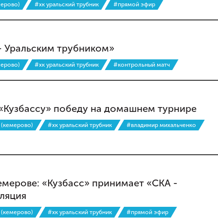
мерово)
#хк уральский трубник
#прямой эфир
 - Уральским трубником»
мерово)
#хк уральский трубник
#контрольный матч
 «Кузбассу» победу на домашнем турнире
 (кемерово)
#хк уральский трубник
#владимир михальченко
емерове: «Кузбасс» принимает «СКА -
сляция
 (кемерово)
#хк уральский трубник
#прямой эфир