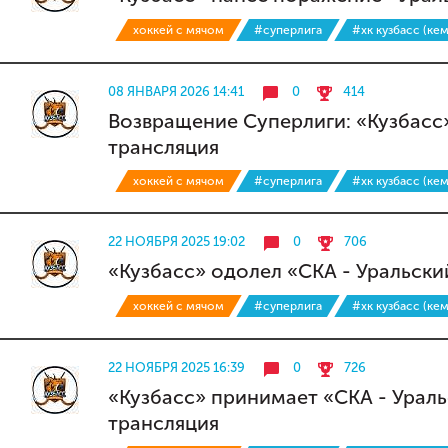
хоккей с мячом
#суперлига
#хк кузбасс (ке
08 ЯНВАРЯ 2026 14:41
0
414
Возвращение Суперлиги: «Кузбасс»
трансляция
хоккей с мячом
#суперлига
#хк кузбасс (ке
22 НОЯБРЯ 2025 19:02
0
706
«Кузбасс» одолел «СКА - Уральски
хоккей с мячом
#суперлига
#хк кузбасс (ке
22 НОЯБРЯ 2025 16:39
0
726
«Кузбасс» принимает «СКА - Ураль
трансляция