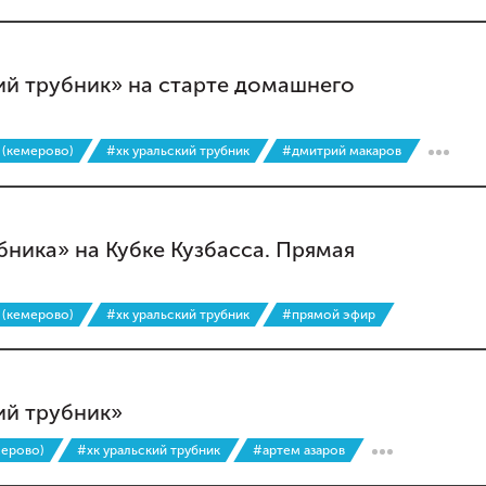
ий трубник» на старте домашнего
 (кемерово)
#хк уральский трубник
#дмитрий макаров
бника» на Кубке Кузбасса. Прямая
 (кемерово)
#хк уральский трубник
#прямой эфир
ий трубник»
мерово)
#хк уральский трубник
#артем азаров