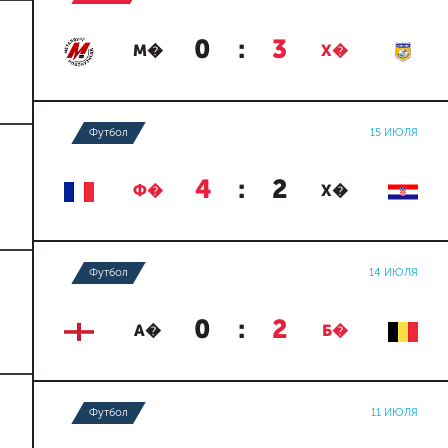
0
:
3
М�
Х�
Футбол
15 ИЮЛЯ
4
:
2
Ф�
Х�
Футбол
14 ИЮЛЯ
0
:
2
А�
Б�
Футбол
11 ИЮЛЯ