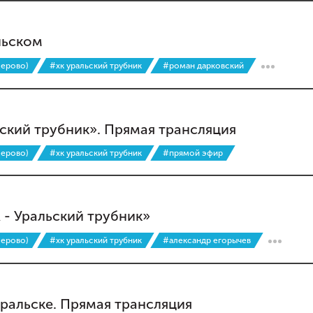
льском
мерово)
#хк уральский трубник
#роман дарковский
ский трубник». Прямая трансляция
мерово)
#хк уральский трубник
#прямой эфир
 - Уральский трубник»
мерово)
#хк уральский трубник
#александр егорычев
ральске. Прямая трансляция