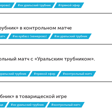
мерово)
#хк уральский трубник
#прямой эфир
трубник» в контрольном матче
атч
#хк кузбасс (кемерово)
#хк уральский трубник
ольный матч с «Уральским трубником».
уральский трубник
#прямой эфир
#контрольный матч
убник» в товарищеской игре
ецк
#хк уральский трубник
#контрольный матч