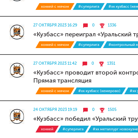
хоккей с мячом
#суперлига
#хк кузбасс (ке
27 ОКТЯБРЯ 2023 16:29
0
1336
«Кузбасс» переиграл «Уральский 
хоккей с мячом
#суперлига
#контрольный м
27 ОКТЯБРЯ 2023 11:42
0
1351
«Кузбасс» проводит второй контр
Прямая трансляция
хоккей с мячом
#хк кузбасс (кемерово)
#хк 
24 ОКТЯБРЯ 2023 19:19
0
1505
«Кузбасс» победил «Уральский тр
хоккей
#суперлига
#хк металлург новокузн