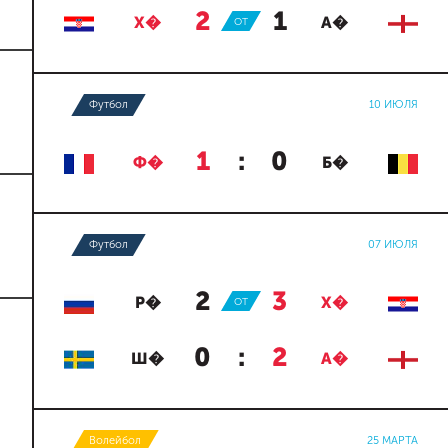
2
:
1
Х�
ОТ
А�
Футбол
10 ИЮЛЯ
1
:
0
Ф�
Б�
Футбол
07 ИЮЛЯ
2
:
3
Р�
ОТ
Х�
0
:
2
Ш�
А�
Волейбол
25 МАРТА