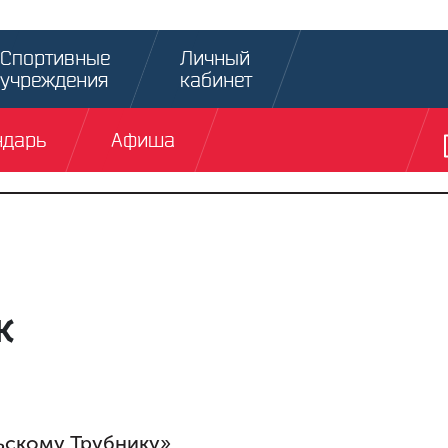
Спортивные
Личный
учреждения
кабинет
ндарь
Афиша
к
ьскому Трубнику»