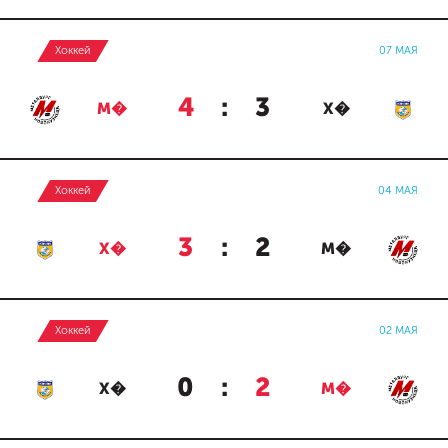
Хоккей
07 МАЯ
4
:
3
М�
Х�
Хоккей
04 МАЯ
3
:
2
Х�
М�
Хоккей
02 МАЯ
0
:
2
Х�
М�