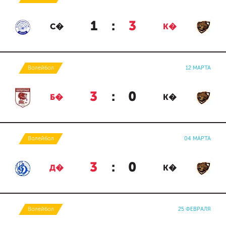
1
:
3
С�
К�
Волейбол
12 МАРТА
3
:
0
Б�
К�
Волейбол
04 МАРТА
3
:
0
Д�
К�
Волейбол
25 ФЕВРАЛЯ