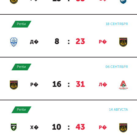
Регби
18 СЕНТЯБРЯ
8
:
23
Д�
Р�
Регби
06 СЕНТЯБРЯ
16
:
31
Р�
Л�
Регби
14 АВГУСТА
10
:
43
Х�
Р�