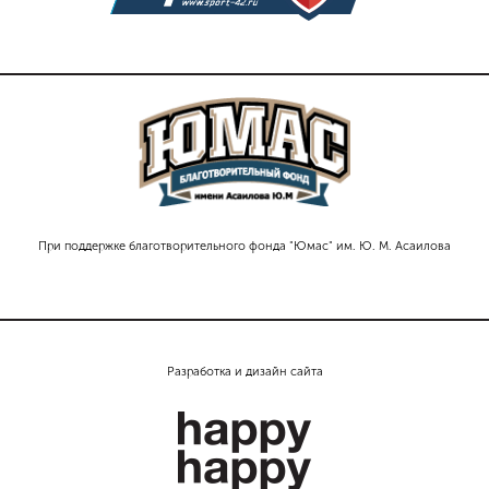
При поддержке благотворительного фонда "Юмас" им. Ю. М. Асаилова
Разработка и дизайн сайта