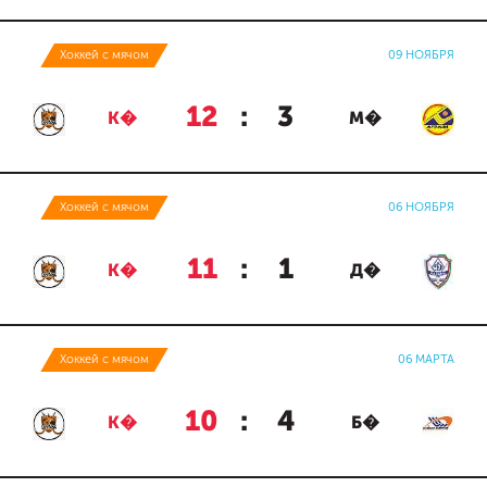
Хоккей с мячом
09 НОЯБРЯ
12
:
3
К�
М�
Хоккей с мячом
06 НОЯБРЯ
11
:
1
К�
Д�
Хоккей с мячом
06 МАРТА
10
:
4
К�
Б�