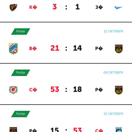
3
:
1
К�
З�
Регби
22 ОКТЯБРЯ
21
:
14
В�
Р�
Регби
09 ОКТЯБРЯ
53
:
18
С�
Р�
Регби
01 ОКТЯБРЯ
15
:
53
Р�
С�