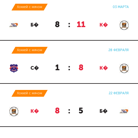
Хоккей с мячом
03 МАРТА
8
:
11
Б�
К�
Хоккей с мячом
28 ФЕВРАЛЯ
1
:
8
С�
К�
Хоккей с мячом
22 ФЕВРАЛЯ
8
:
5
К�
Б�