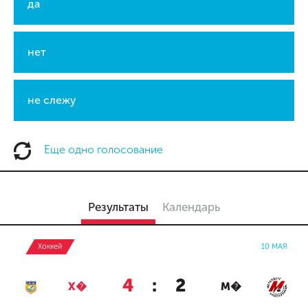
да
нет
не слежу
Еще одно голосование
Результаты
Календарь
Хоккей
10 МАЯ
4
:
2
Х�
М�