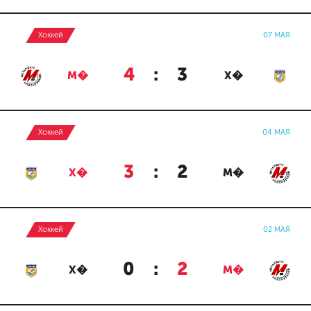
Хоккей
07 МАЯ
4
:
3
М�
Х�
Хоккей
04 МАЯ
3
:
2
Х�
М�
Хоккей
02 МАЯ
0
:
2
Х�
М�