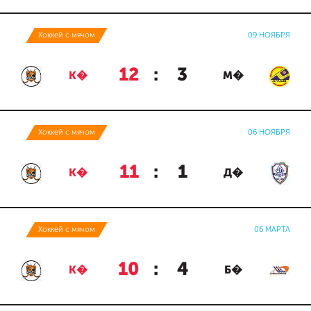
Хоккей с мячом
09 НОЯБРЯ
12
:
3
К�
М�
Хоккей с мячом
06 НОЯБРЯ
11
:
1
К�
Д�
Хоккей с мячом
06 МАРТА
10
:
4
К�
Б�