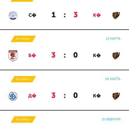
1
:
3
С�
К�
Волейбол
12 МАРТА
3
:
0
Б�
К�
Волейбол
04 МАРТА
3
:
0
Д�
К�
Волейбол
25 ФЕВРАЛЯ