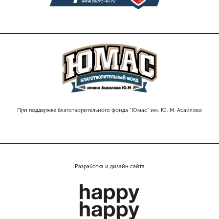
При поддержке благотворительного фонда "Юмас" им. Ю. М. Асаилова
Разработка и дизайн сайта