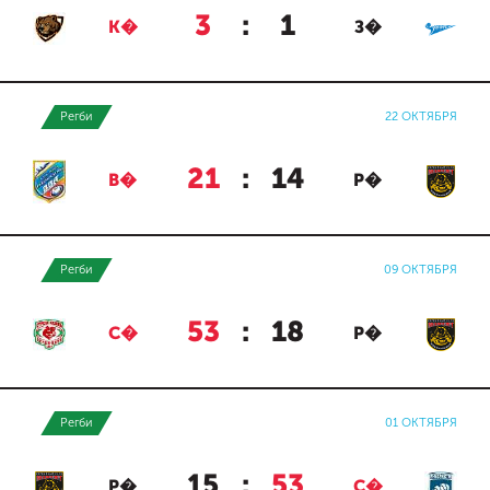
3
:
1
К�
З�
Регби
22 ОКТЯБРЯ
21
:
14
В�
Р�
Регби
09 ОКТЯБРЯ
53
:
18
С�
Р�
Регби
01 ОКТЯБРЯ
15
:
53
Р�
С�