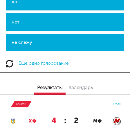
да
нет
не слежу
Еще одно голосование
Результаты
Календарь
Хоккей
10 МАЯ
4
:
2
Х�
М�