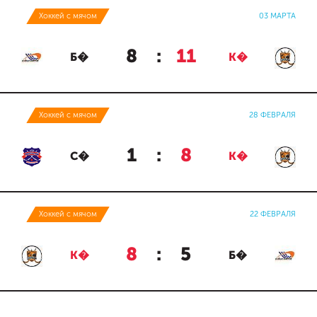
Хоккей с мячом
03 МАРТА
8
:
11
Б�
К�
Хоккей с мячом
28 ФЕВРАЛЯ
1
:
8
С�
К�
Хоккей с мячом
22 ФЕВРАЛЯ
8
:
5
К�
Б�