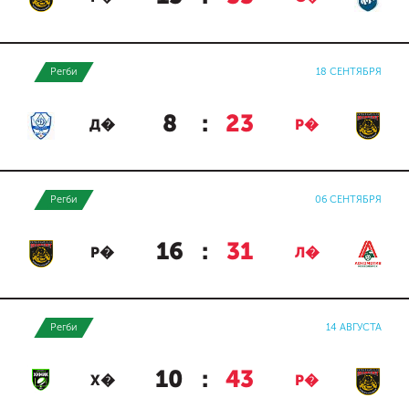
Регби
18 СЕНТЯБРЯ
8
:
23
Д�
Р�
Регби
06 СЕНТЯБРЯ
16
:
31
Р�
Л�
Регби
14 АВГУСТА
10
:
43
Х�
Р�