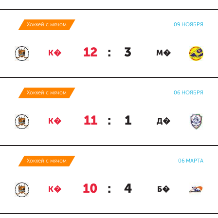
Хоккей с мячом
09 НОЯБРЯ
12
:
3
К�
М�
Хоккей с мячом
06 НОЯБРЯ
11
:
1
К�
Д�
Хоккей с мячом
06 МАРТА
10
:
4
К�
Б�