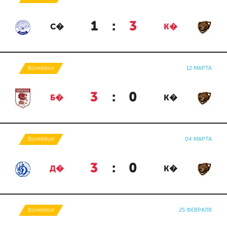
1
:
3
С�
К�
Волейбол
12 МАРТА
3
:
0
Б�
К�
Волейбол
04 МАРТА
3
:
0
Д�
К�
Волейбол
25 ФЕВРАЛЯ