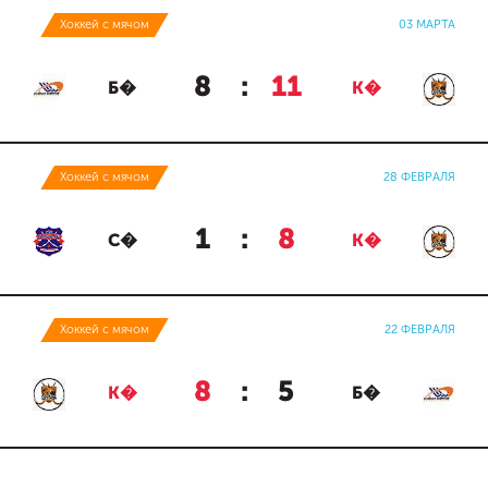
Хоккей с мячом
03 МАРТА
8
:
11
Б�
К�
Хоккей с мячом
28 ФЕВРАЛЯ
1
:
8
С�
К�
Хоккей с мячом
22 ФЕВРАЛЯ
8
:
5
К�
Б�