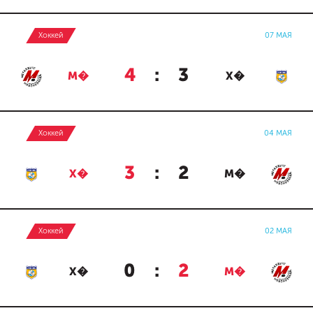
Хоккей
07 МАЯ
4
:
3
М�
Х�
Хоккей
04 МАЯ
3
:
2
Х�
М�
Хоккей
02 МАЯ
0
:
2
Х�
М�