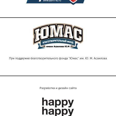
При поддержке благотворительного фонда "Юмас" им. Ю. М. Асаилова
Разработка и дизайн сайта