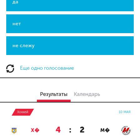
да
нет
не слежу
Еще одно голосование
Результаты
Календарь
Хоккей
10 МАЯ
4
:
2
Х�
М�