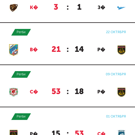
3
:
1
К�
З�
Регби
22 ОКТЯБРЯ
21
:
14
В�
Р�
Регби
09 ОКТЯБРЯ
53
:
18
С�
Р�
Регби
01 ОКТЯБРЯ
15
:
53
Р�
С�