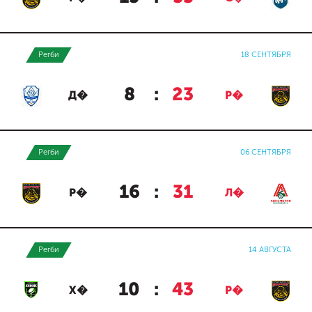
Регби
18 СЕНТЯБРЯ
8
:
23
Д�
Р�
Регби
06 СЕНТЯБРЯ
16
:
31
Р�
Л�
Регби
14 АВГУСТА
10
:
43
Х�
Р�