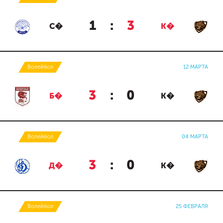
1
:
3
С�
К�
Волейбол
12 МАРТА
3
:
0
Б�
К�
Волейбол
04 МАРТА
3
:
0
Д�
К�
Волейбол
25 ФЕВРАЛЯ