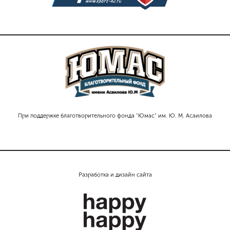
При поддержке благотворительного фонда "Юмас" им. Ю. М. Асаилова
Разработка и дизайн сайта