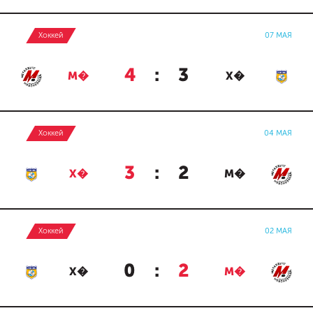
Хоккей
07 МАЯ
4
:
3
М�
Х�
Хоккей
04 МАЯ
3
:
2
Х�
М�
Хоккей
02 МАЯ
0
:
2
Х�
М�