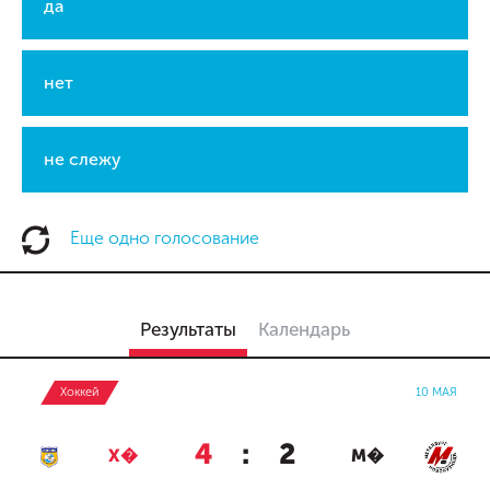
да
нет
не слежу
Еще одно голосование
Результаты
Календарь
Хоккей
10 МАЯ
4
:
2
Х�
М�