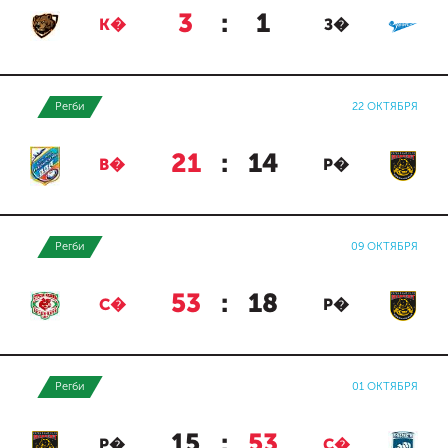
3
:
1
К�
З�
Регби
22 ОКТЯБРЯ
21
:
14
В�
Р�
Регби
09 ОКТЯБРЯ
53
:
18
С�
Р�
Регби
01 ОКТЯБРЯ
15
:
53
Р�
С�