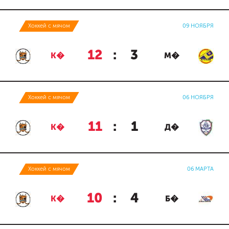
Хоккей с мячом
09 НОЯБРЯ
12
:
3
К�
М�
Хоккей с мячом
06 НОЯБРЯ
11
:
1
К�
Д�
Хоккей с мячом
06 МАРТА
10
:
4
К�
Б�