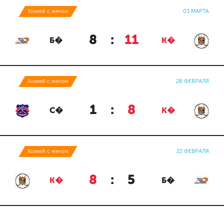
Хоккей с мячом
03 МАРТА
8
:
11
Б�
К�
Хоккей с мячом
28 ФЕВРАЛЯ
1
:
8
С�
К�
Хоккей с мячом
22 ФЕВРАЛЯ
8
:
5
К�
Б�