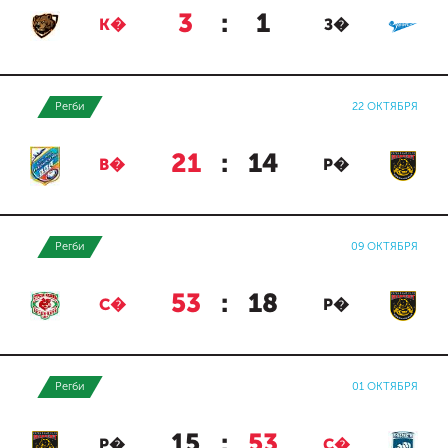
3
:
1
К�
З�
Регби
22 ОКТЯБРЯ
21
:
14
В�
Р�
Регби
09 ОКТЯБРЯ
53
:
18
С�
Р�
Регби
01 ОКТЯБРЯ
15
:
53
Р�
С�