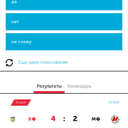
да
нет
не слежу
Еще одно голосование
Результаты
Календарь
Хоккей
10 МАЯ
4
:
2
Х�
М�