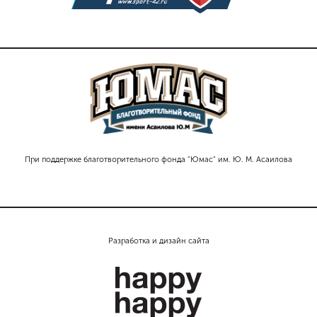
При поддержке благотворительного фонда "Юмас" им. Ю. М. Асаилова
Разработка и дизайн сайта