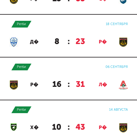
Регби
18 СЕНТЯБРЯ
8
:
23
Д�
Р�
Регби
06 СЕНТЯБРЯ
16
:
31
Р�
Л�
Регби
14 АВГУСТА
10
:
43
Х�
Р�