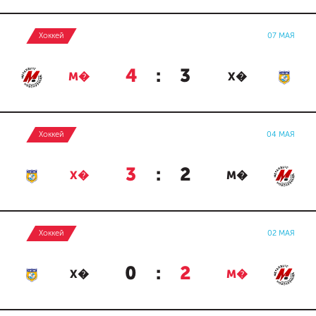
Хоккей
07 МАЯ
4
:
3
М�
Х�
Хоккей
04 МАЯ
3
:
2
Х�
М�
Хоккей
02 МАЯ
0
:
2
Х�
М�