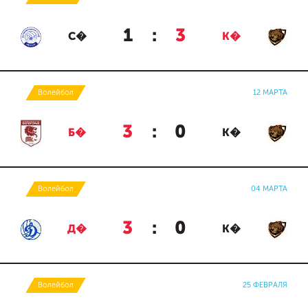
1
:
3
С�
К�
Волейбол
12 МАРТА
3
:
0
Б�
К�
Волейбол
04 МАРТА
3
:
0
Д�
К�
Волейбол
25 ФЕВРАЛЯ