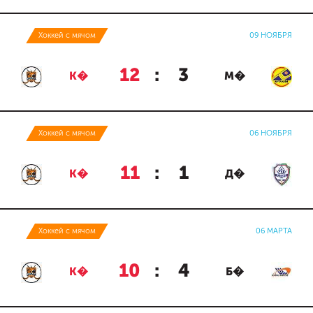
Хоккей с мячом
09 НОЯБРЯ
12
:
3
К�
М�
Хоккей с мячом
06 НОЯБРЯ
11
:
1
К�
Д�
Хоккей с мячом
06 МАРТА
10
:
4
К�
Б�