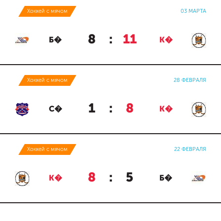
Хоккей с мячом
03 МАРТА
8
:
11
Б�
К�
Хоккей с мячом
28 ФЕВРАЛЯ
1
:
8
С�
К�
Хоккей с мячом
22 ФЕВРАЛЯ
8
:
5
К�
Б�