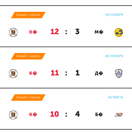
Хоккей с мячом
09 НОЯБРЯ
12
:
3
К�
М�
Хоккей с мячом
06 НОЯБРЯ
11
:
1
К�
Д�
Хоккей с мячом
06 МАРТА
10
:
4
К�
Б�