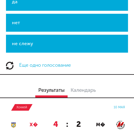
да
нет
не слежу
Еще одно голосование
Результаты
Календарь
Хоккей
10 МАЯ
4
:
2
Х�
М�