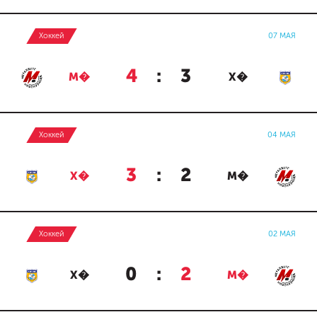
Хоккей
07 МАЯ
4
:
3
М�
Х�
Хоккей
04 МАЯ
3
:
2
Х�
М�
Хоккей
02 МАЯ
0
:
2
Х�
М�