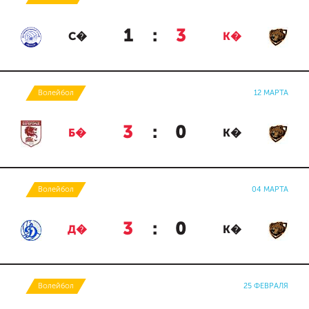
1
:
3
С�
К�
Волейбол
12 МАРТА
3
:
0
Б�
К�
Волейбол
04 МАРТА
3
:
0
Д�
К�
Волейбол
25 ФЕВРАЛЯ