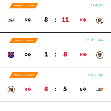
Хоккей с мячом
03 МАРТА
8
:
11
Б�
К�
Хоккей с мячом
28 ФЕВРАЛЯ
1
:
8
С�
К�
Хоккей с мячом
22 ФЕВРАЛЯ
8
:
5
К�
Б�