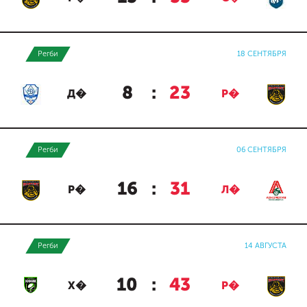
Регби
18 СЕНТЯБРЯ
8
:
23
Д�
Р�
Регби
06 СЕНТЯБРЯ
16
:
31
Р�
Л�
Регби
14 АВГУСТА
10
:
43
Х�
Р�