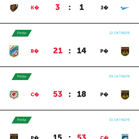
3
:
1
К�
З�
Регби
22 ОКТЯБРЯ
21
:
14
В�
Р�
Регби
09 ОКТЯБРЯ
53
:
18
С�
Р�
Регби
01 ОКТЯБРЯ
15
:
53
Р�
С�