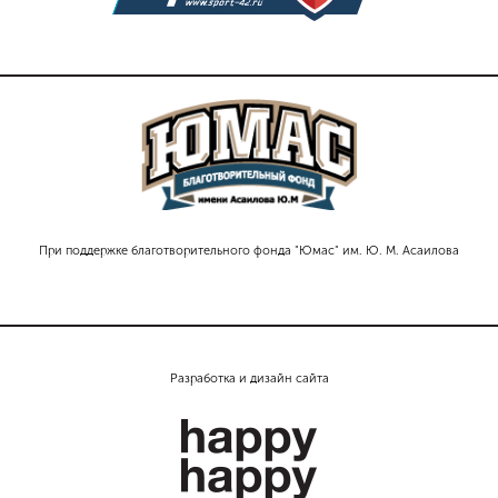
При поддержке благотворительного фонда "Юмас" им. Ю. М. Асаилова
Разработка и дизайн сайта