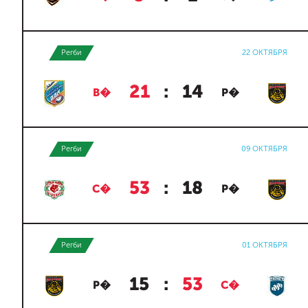
Регби
22 ОКТЯБРЯ
21
:
14
В�
Р�
Регби
09 ОКТЯБРЯ
53
:
18
С�
Р�
Регби
01 ОКТЯБРЯ
15
:
53
Р�
С�