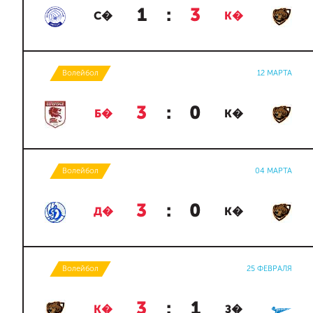
1
:
3
С�
К�
Волейбол
12 МАРТА
3
:
0
Б�
К�
Волейбол
04 МАРТА
3
:
0
Д�
К�
Волейбол
25 ФЕВРАЛЯ
3
:
1
К�
З�