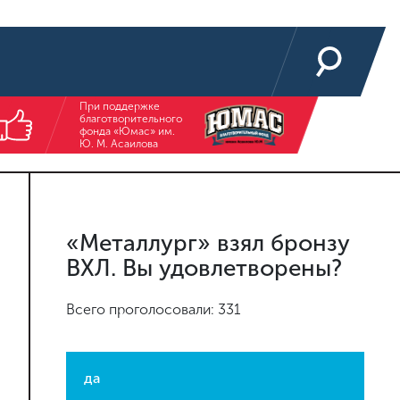
При поддержке
благотворительного
фонда «Юмас» им.
Ю. М. Асаилова
«Металлург» взял бронзу
ВХЛ. Вы удовлетворены?
Всего проголосовали: 331
да