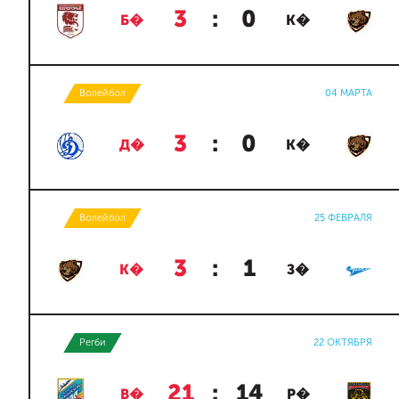
3
:
0
Б�
К�
Волейбол
04 МАРТА
3
:
0
Д�
К�
Волейбол
25 ФЕВРАЛЯ
3
:
1
К�
З�
Регби
22 ОКТЯБРЯ
21
:
14
В�
Р�