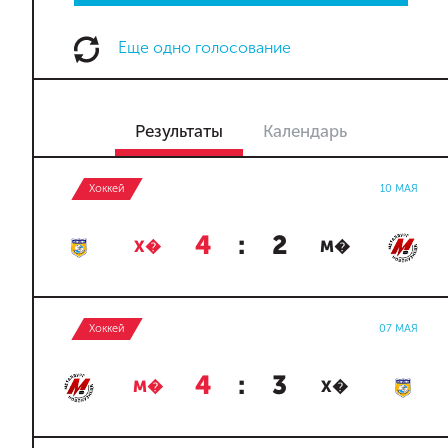
Еще одно голосование
Результаты
Календарь
Хоккей
10 МАЯ
4
:
2
Х�
М�
Хоккей
07 МАЯ
4
:
3
М�
Х�