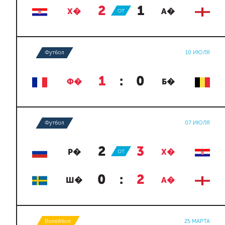
2
:
1
Х�
ОТ
А�
Футбол
10 ИЮЛЯ
1
:
0
Ф�
Б�
Футбол
07 ИЮЛЯ
2
:
3
Р�
ОТ
Х�
0
:
2
Ш�
А�
Волейбол
25 МАРТА