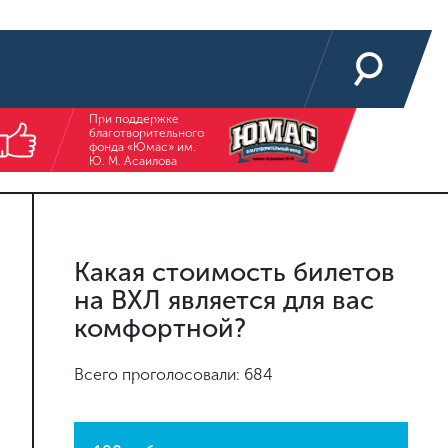
При поддержке
благотворительного
фонда «Юмас» им.
Ю. М. Асаилова
Какая стоимость билетов
на ВХЛ является для вас
комфортной?
Всего проголосовали: 684