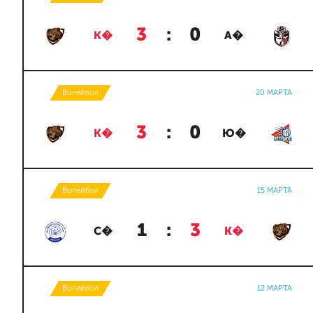
3
:
0
К�
А�
Волейбол
20 МАРТА
3
:
0
К�
Ю�
Волейбол
15 МАРТА
1
:
3
С�
К�
Волейбол
12 МАРТА