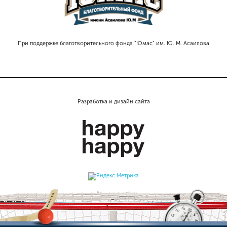
При поддержке благотворительного фонда "Юмас" им. Ю. М. Асаилова
Разработка и дизайн сайта