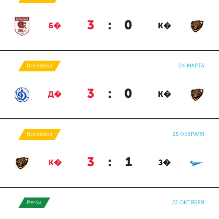
3
:
0
Б�
К�
Волейбол
04 МАРТА
3
:
0
Д�
К�
Волейбол
25 ФЕВРАЛЯ
3
:
1
К�
З�
Регби
22 ОКТЯБРЯ