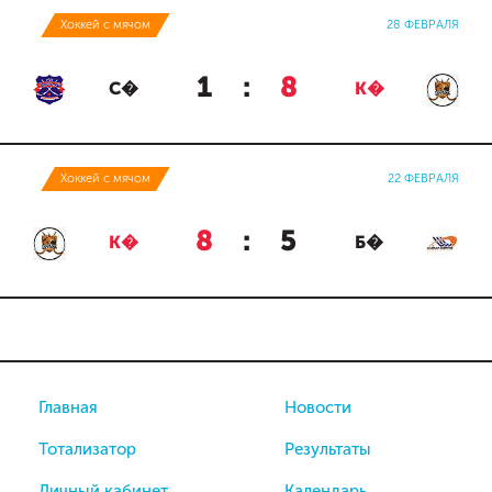
Хоккей с мячом
28 ФЕВРАЛЯ
1
:
8
С�
К�
Хоккей с мячом
22 ФЕВРАЛЯ
8
:
5
К�
Б�
Главная
Новости
Тотализатор
Результаты
Личный кабинет
Календарь