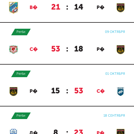
21
:
14
В�
Р�
Регби
09 ОКТЯБРЯ
53
:
18
С�
Р�
Регби
01 ОКТЯБРЯ
15
:
53
Р�
С�
Регби
18 СЕНТЯБРЯ
8
:
23
Д�
Р�