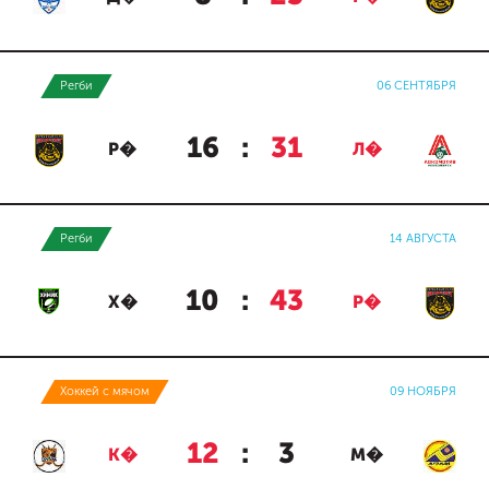
Регби
06 СЕНТЯБРЯ
16
:
31
Р�
Л�
Регби
14 АВГУСТА
10
:
43
Х�
Р�
Хоккей с мячом
09 НОЯБРЯ
12
:
3
К�
М�