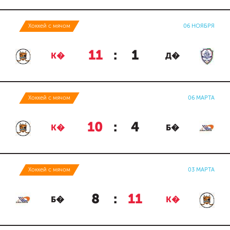
Хоккей с мячом
06 НОЯБРЯ
11
:
1
К�
Д�
Хоккей с мячом
06 МАРТА
10
:
4
К�
Б�
Хоккей с мячом
03 МАРТА
8
:
11
Б�
К�