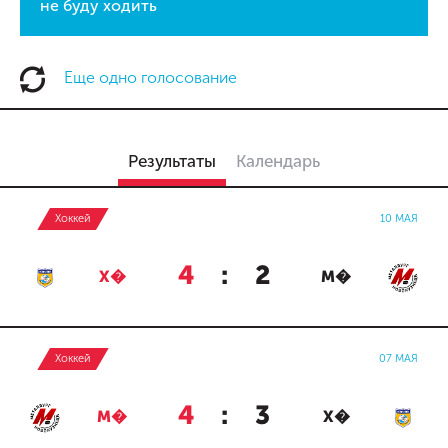
не буду ходить
Еще одно голосование
Результаты
Календарь
Хоккей
10 МАЯ
4
:
2
Х�
М�
Хоккей
07 МАЯ
4
:
3
М�
Х�