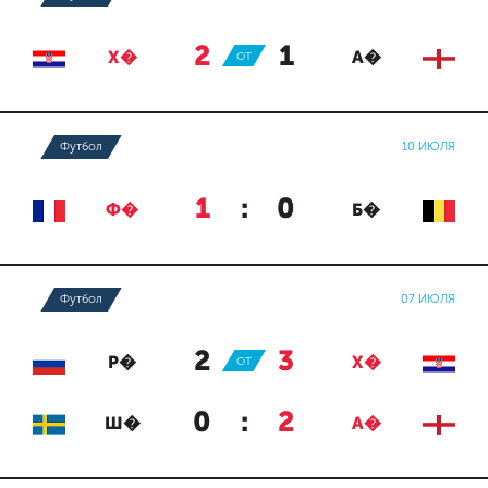
2
:
1
Х�
ОТ
А�
Футбол
10 ИЮЛЯ
1
:
0
Ф�
Б�
Футбол
07 ИЮЛЯ
2
:
3
Р�
ОТ
Х�
0
:
2
Ш�
А�