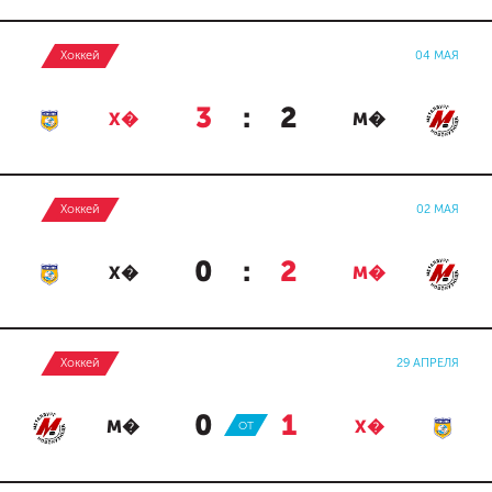
Хоккей
04 МАЯ
3
:
2
Х�
М�
Хоккей
02 МАЯ
0
:
2
Х�
М�
Хоккей
29 АПРЕЛЯ
0
:
1
М�
ОТ
Х�