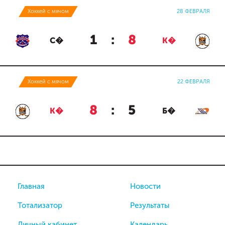
Хоккей с мячом
28 ФЕВРАЛЯ
1
:
8
С�
К�
Хоккей с мячом
22 ФЕВРАЛЯ
8
:
5
К�
Б�
Главная
Новости
Тотализатор
Результаты
Личный кабинет
Календарь