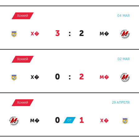
Хоккей
04 МАЯ
3
:
2
Х�
М�
Хоккей
02 МАЯ
0
:
2
Х�
М�
Хоккей
29 АПРЕЛЯ
0
:
1
М�
ОТ
Х�