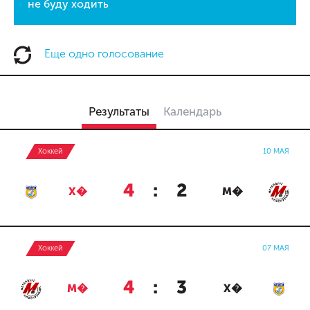
не буду ходить
Еще одно голосование
Результаты
Календарь
Хоккей
10 МАЯ
4
:
2
Х�
М�
Хоккей
07 МАЯ
4
:
3
М�
Х�