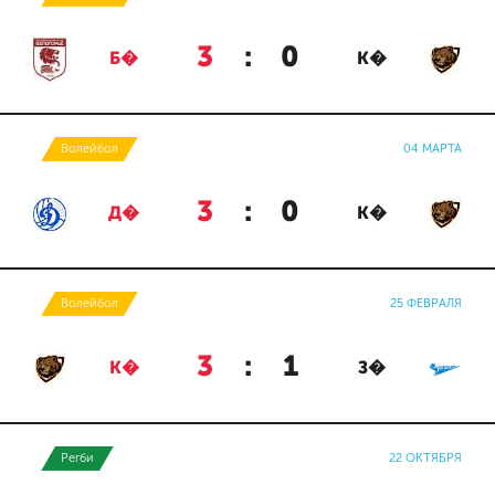
3
:
0
Б�
К�
Волейбол
04 МАРТА
3
:
0
Д�
К�
Волейбол
25 ФЕВРАЛЯ
3
:
1
К�
З�
Регби
22 ОКТЯБРЯ