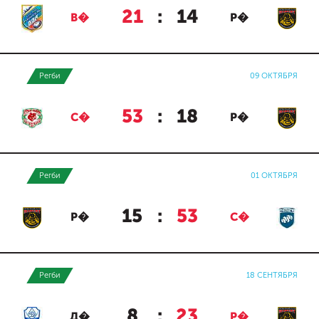
21
:
14
В�
Р�
Регби
09 ОКТЯБРЯ
53
:
18
С�
Р�
Регби
01 ОКТЯБРЯ
15
:
53
Р�
С�
Регби
18 СЕНТЯБРЯ
8
:
23
Д�
Р�