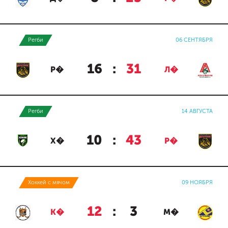
Регби
06 СЕНТЯБРЯ
16
:
31
Р�
Л�
Регби
14 АВГУСТА
10
:
43
Х�
Р�
Хоккей с мячом
09 НОЯБРЯ
12
:
3
К�
М�