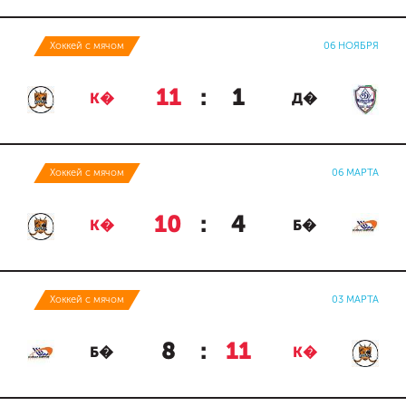
Хоккей с мячом
06 НОЯБРЯ
11
:
1
К�
Д�
Хоккей с мячом
06 МАРТА
10
:
4
К�
Б�
Хоккей с мячом
03 МАРТА
8
:
11
Б�
К�