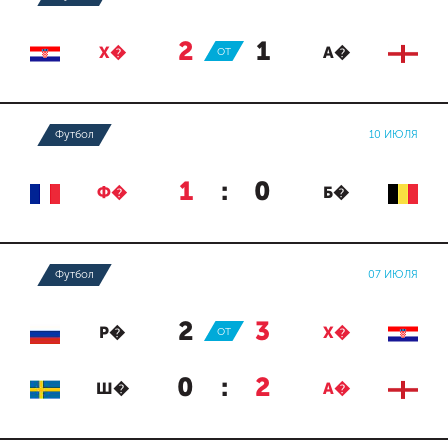
2
:
1
Х�
ОТ
А�
Футбол
10 ИЮЛЯ
1
:
0
Ф�
Б�
Футбол
07 ИЮЛЯ
2
:
3
Р�
ОТ
Х�
0
:
2
Ш�
А�