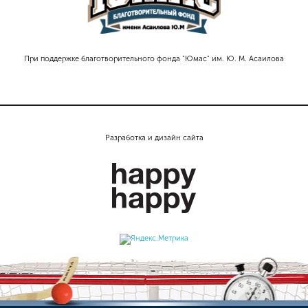
При поддержке благотворительного фонда "Юмас" им. Ю. М. Асаилова
Разработка и дизайн сайта