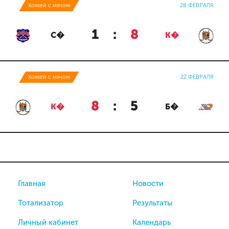
Хоккей с мячом
28 ФЕВРАЛЯ
1
:
8
С�
К�
Хоккей с мячом
22 ФЕВРАЛЯ
8
:
5
К�
Б�
Главная
Новости
Тотализатор
Результаты
Личный кабинет
Календарь