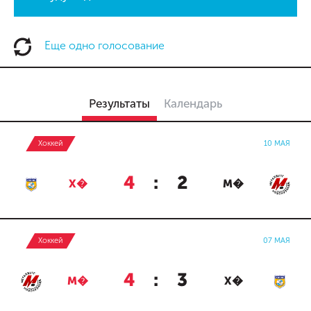
Еще одно голосование
Результаты
Календарь
Хоккей
10 МАЯ
4
:
2
Х�
М�
Хоккей
07 МАЯ
4
:
3
М�
Х�