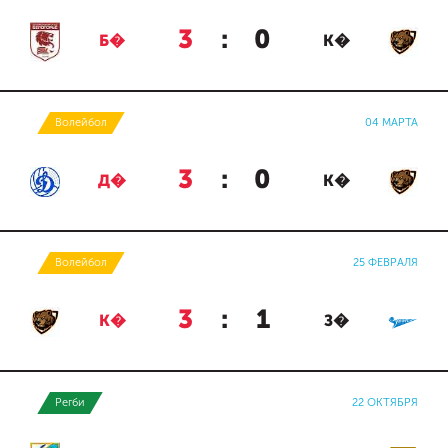
3
:
0
Б�
К�
Волейбол
04 МАРТА
3
:
0
Д�
К�
Волейбол
25 ФЕВРАЛЯ
3
:
1
К�
З�
Регби
22 ОКТЯБРЯ