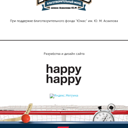
При поддержке благотворительного фонда "Юмас" им. Ю. М. Асаилова
Разработка и дизайн сайта