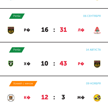
Регби
06 СЕНТЯБРЯ
16
:
31
Р�
Л�
Регби
14 АВГУСТА
10
:
43
Х�
Р�
Хоккей с мячом
09 НОЯБРЯ
12
:
3
К�
М�