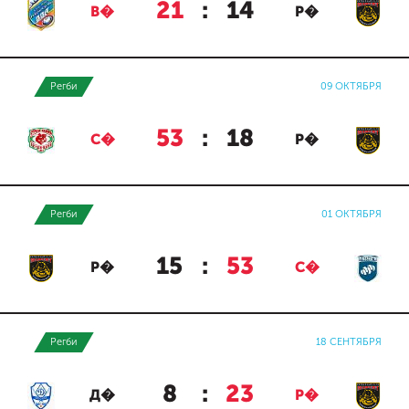
21
:
14
В�
Р�
Регби
09 ОКТЯБРЯ
53
:
18
С�
Р�
Регби
01 ОКТЯБРЯ
15
:
53
Р�
С�
Регби
18 СЕНТЯБРЯ
8
:
23
Д�
Р�