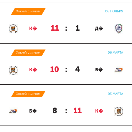
Хоккей с мячом
06 НОЯБРЯ
11
:
1
К�
Д�
Хоккей с мячом
06 МАРТА
10
:
4
К�
Б�
Хоккей с мячом
03 МАРТА
8
:
11
Б�
К�