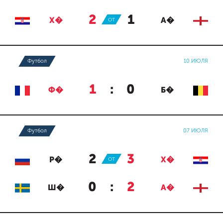
2
:
1
Х�
ОТ
А�
Футбол
10 ИЮЛЯ
1
:
0
Ф�
Б�
Футбол
07 ИЮЛЯ
2
:
3
Р�
ОТ
Х�
0
:
2
Ш�
А�