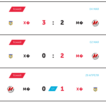
Хоккей
04 МАЯ
3
:
2
Х�
М�
Хоккей
02 МАЯ
0
:
2
Х�
М�
Хоккей
29 АПРЕЛЯ
0
:
1
М�
ОТ
Х�