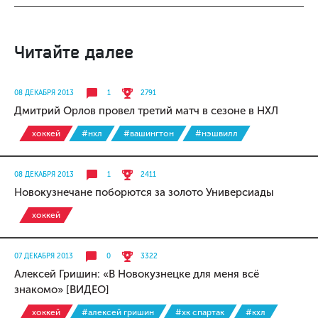
Читайте далее
08 ДЕКАБРЯ 2013
1
2791
Дмитрий Орлов провел третий матч в сезоне в НХЛ
хоккей
#нхл
#вашингтон
#нэшвилл
08 ДЕКАБРЯ 2013
1
2411
Новокузнечане поборются за золото Универсиады
хоккей
07 ДЕКАБРЯ 2013
0
3322
Алексей Гришин: «В Новокузнецке для меня всё
знакомо» [ВИДЕО]
хоккей
#алексей гришин
#хк спартак
#кхл