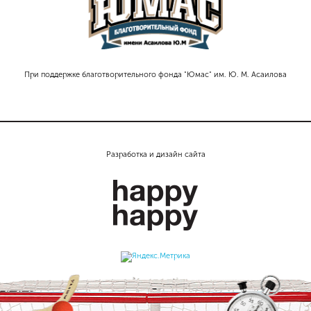
При поддержке благотворительного фонда "Юмас" им. Ю. М. Асаилова
Разработка и дизайн сайта