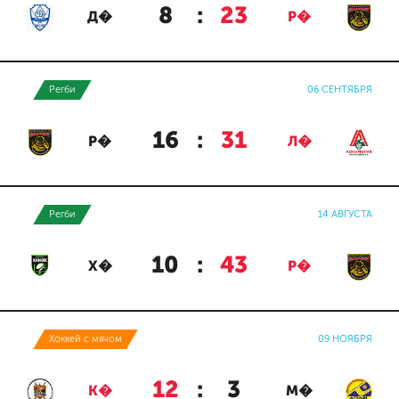
8
:
23
Д�
Р�
Регби
06 СЕНТЯБРЯ
16
:
31
Р�
Л�
Регби
14 АВГУСТА
10
:
43
Х�
Р�
Хоккей с мячом
09 НОЯБРЯ
12
:
3
К�
М�