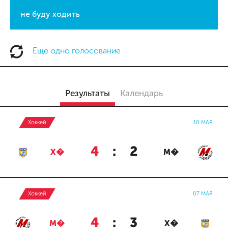
не буду ходить
Еще одно голосование
Результаты
Календарь
Хоккей
10 МАЯ
4
:
2
Х�
М�
Хоккей
07 МАЯ
4
:
3
М�
Х�