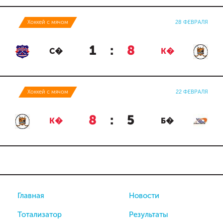
Хоккей с мячом
28 ФЕВРАЛЯ
1
:
8
С�
К�
Хоккей с мячом
22 ФЕВРАЛЯ
8
:
5
К�
Б�
Главная
Новости
Тотализатор
Результаты