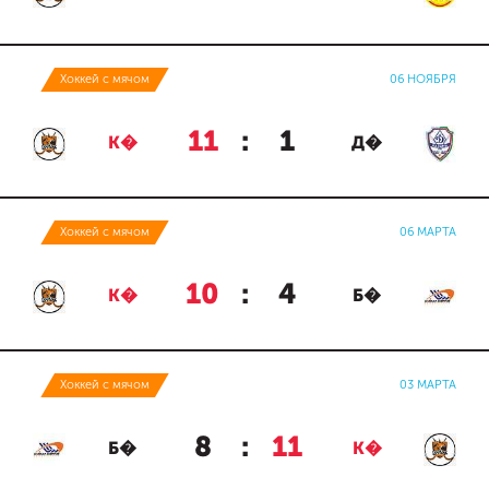
Хоккей с мячом
06 НОЯБРЯ
11
:
1
К�
Д�
Хоккей с мячом
06 МАРТА
10
:
4
К�
Б�
Хоккей с мячом
03 МАРТА
8
:
11
Б�
К�