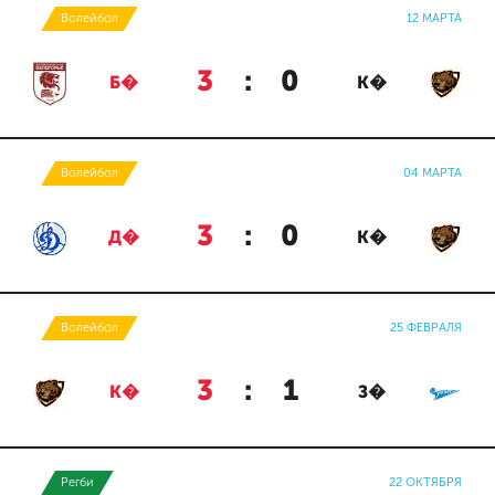
Волейбол
12 МАРТА
3
:
0
Б�
К�
Волейбол
04 МАРТА
3
:
0
Д�
К�
Волейбол
25 ФЕВРАЛЯ
3
:
1
К�
З�
Регби
22 ОКТЯБРЯ