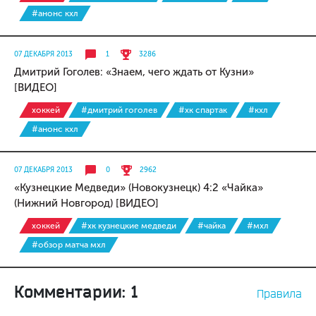
#анонс кхл
07 ДЕКАБРЯ 2013
1
3286
Дмитрий Гоголев: «Знаем, чего ждать от Кузни»
[ВИДЕО]
хоккей
#дмитрий гоголев
#хк спартак
#кхл
#анонс кхл
07 ДЕКАБРЯ 2013
0
2962
«Кузнецкие Медведи» (Новокузнецк) 4:2 «Чайка»
(Нижний Новгород) [ВИДЕО]
хоккей
#хк кузнецкие медведи
#чайка
#мхл
#обзор матча мхл
Комментарии: 1
Правила