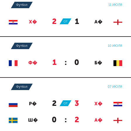
Футбол
11 ИЮЛЯ
2
:
1
Х�
ОТ
А�
Футбол
10 ИЮЛЯ
1
:
0
Ф�
Б�
Футбол
07 ИЮЛЯ
2
:
3
Р�
ОТ
Х�
0
:
2
Ш�
А�