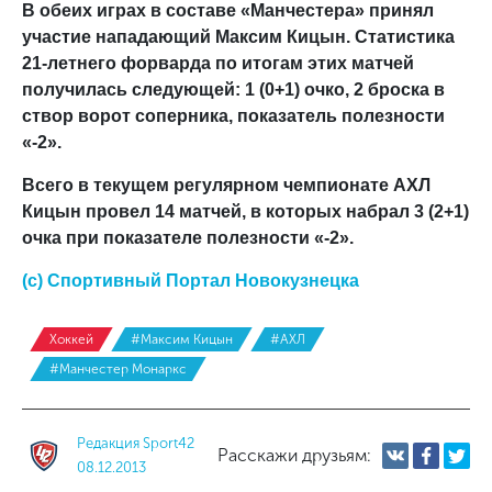
В обеих играх в составе «Манчестера» принял
участие нападающий Максим Кицын. Статистика
21-летнего форварда по итогам этих матчей
получилась следующей: 1 (0+1) очко, 2 броска в
створ ворот соперника, показатель полезности
«
-2
».
Всего в текущем регулярном чемпионате АХЛ
Кицын провел 14 матчей, в которых набрал 3 (2+1)
очка при показателе полезности «-2».
(с) Спортивный Портал Новокузнецка
Хоккей
#Максим Кицын
#АХЛ
#Манчестер Монаркс
Редакция Sport42
Расскажи друзьям:
08.12.2013