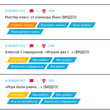
16 ДЕКАБРЯ 2013
0
2698
Мастер-класс от команды Янко [ВИДЕО]
хоккей с мячом
#хоккей с мячом
#хкм кузбасс
#хкм динамо казань
16 ДЕКАБРЯ 2013
1
3208
Алексей Спиридонов: «Играли два г...» [ВИДЕО]
волейбол
#волейбол
#вк кузбасс
#алексей спиридонов
#вк факел
16 ДЕКАБРЯ 2013
1
2830
«Игра была равна....» [ВИДЕО]
волейбол
#волейбол
#вк кузбасс
#чр по волейболу
#алексей спиридонов