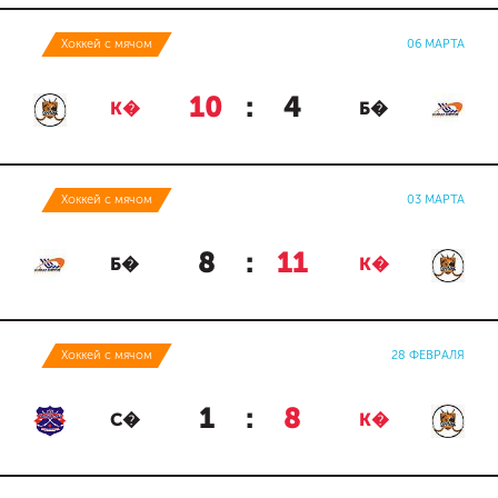
Хоккей с мячом
06 МАРТА
10
:
4
К�
Б�
Хоккей с мячом
03 МАРТА
8
:
11
Б�
К�
Хоккей с мячом
28 ФЕВРАЛЯ
1
:
8
С�
К�