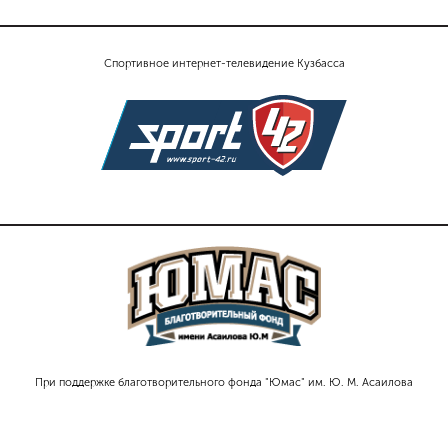
Спортивное интернет-телевидение Кузбасса
При поддержке благотворительного фонда "Юмас" им. Ю. М. Асаилова