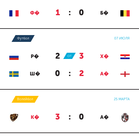
1
:
0
Ф�
Б�
Футбол
07 ИЮЛЯ
2
:
3
Р�
ОТ
Х�
0
:
2
Ш�
А�
Волейбол
25 МАРТА
3
:
0
К�
А�