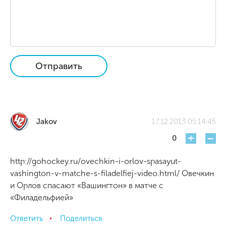
Отправить
Jakov
17.12.2013 05:14:45
+
-
0
http://gohockey.ru/ovechkin-i-orlov-spasayut-
vashington-v-matche-s-filadelfiej-video.html/ Овечкин
и Орлов спасают «Вашингтон» в матче с
«Филадельфией»
Ответить
Поделиться