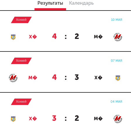
Результаты
Календарь
Хоккей
10 МАЯ
4
:
2
Х�
М�
Хоккей
07 МАЯ
4
:
3
М�
Х�
Хоккей
04 МАЯ
3
:
2
Х�
М�