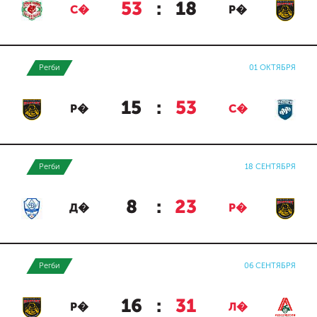
53
:
18
С�
Р�
Регби
01 ОКТЯБРЯ
15
:
53
Р�
С�
Регби
18 СЕНТЯБРЯ
8
:
23
Д�
Р�
Регби
06 СЕНТЯБРЯ
16
:
31
Р�
Л�