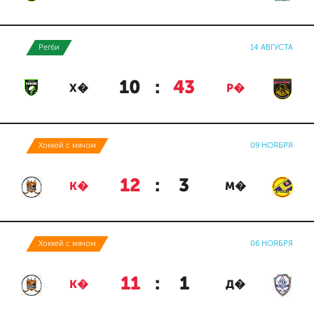
Регби
14 АВГУСТА
10
:
43
Х�
Р�
Хоккей с мячом
09 НОЯБРЯ
12
:
3
К�
М�
Хоккей с мячом
06 НОЯБРЯ
11
:
1
К�
Д�