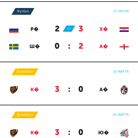
Футбол
07 ИЮЛЯ
2
:
3
Р�
ОТ
Х�
0
:
2
Ш�
А�
Волейбол
25 МАРТА
3
:
0
К�
А�
Волейбол
20 МАРТА
3
:
0
К�
Ю�