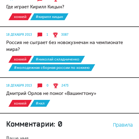
Где играет Кирилл Кицын?
хоккей
#кирилл кицын
18 ДЕКАБРЯ 2013
1
3087
Россия не сыграет без новокузнечан на чемпионате
мира?
хоккей
#николай складниченко
#молодежная сборная россии по хоккею
18 ДЕКАБРЯ 2013
0
2473
Дмитрий Орлов не помог «Вашингтону»
хоккей
#нхл
Комментарии: 0
Правила
Ваше имя