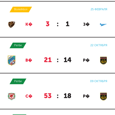
Волейбол
25 ФЕВРАЛЯ
3
:
1
К�
З�
Регби
22 ОКТЯБРЯ
21
:
14
В�
Р�
Регби
09 ОКТЯБРЯ
53
:
18
С�
Р�