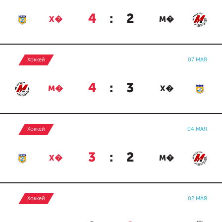
4
:
2
Х�
М�
Хоккей
07 МАЯ
4
:
3
М�
Х�
Хоккей
04 МАЯ
3
:
2
Х�
М�
Хоккей
02 МАЯ