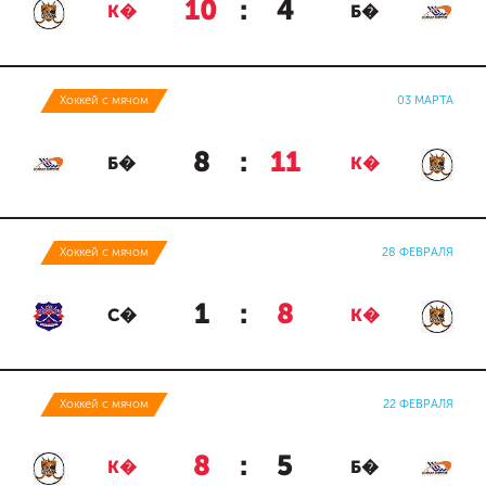
10
:
4
К�
Б�
Хоккей с мячом
03 МАРТА
8
:
11
Б�
К�
Хоккей с мячом
28 ФЕВРАЛЯ
1
:
8
С�
К�
Хоккей с мячом
22 ФЕВРАЛЯ
8
:
5
К�
Б�