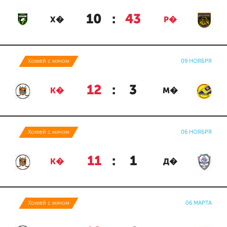
10
:
43
Х�
Р�
Хоккей с мячом
09 НОЯБРЯ
12
:
3
К�
М�
Хоккей с мячом
06 НОЯБРЯ
11
:
1
К�
Д�
Хоккей с мячом
06 МАРТА