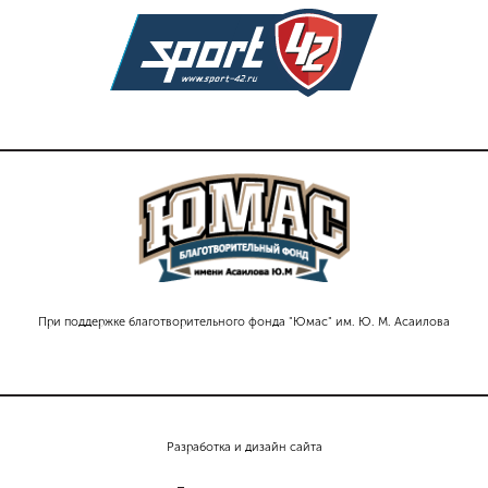
При поддержке благотворительного фонда "Юмас" им. Ю. М. Асаилова
Разработка и дизайн сайта