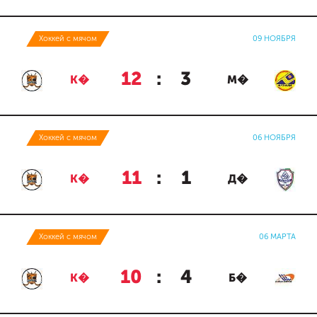
Хоккей с мячом
09 НОЯБРЯ
12
:
3
К�
М�
Хоккей с мячом
06 НОЯБРЯ
11
:
1
К�
Д�
Хоккей с мячом
06 МАРТА
10
:
4
К�
Б�