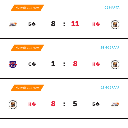
Хоккей с мячом
03 МАРТА
8
:
11
Б�
К�
Хоккей с мячом
28 ФЕВРАЛЯ
1
:
8
С�
К�
Хоккей с мячом
22 ФЕВРАЛЯ
8
:
5
К�
Б�