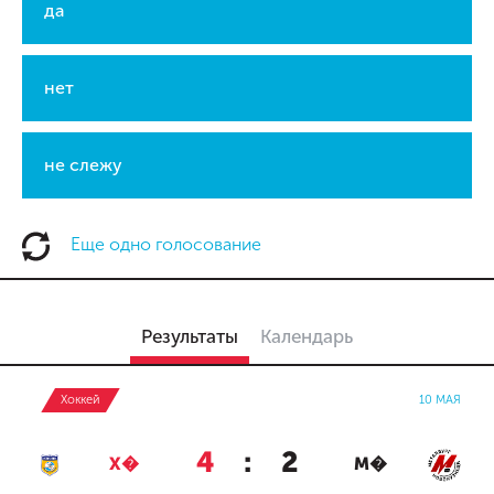
да
нет
не слежу
Еще одно голосование
Результаты
Календарь
Хоккей
10 МАЯ
4
:
2
Х�
М�