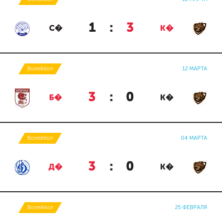
1
:
3
С�
К�
Волейбол
12 МАРТА
3
:
0
Б�
К�
Волейбол
04 МАРТА
3
:
0
Д�
К�
Волейбол
25 ФЕВРАЛЯ