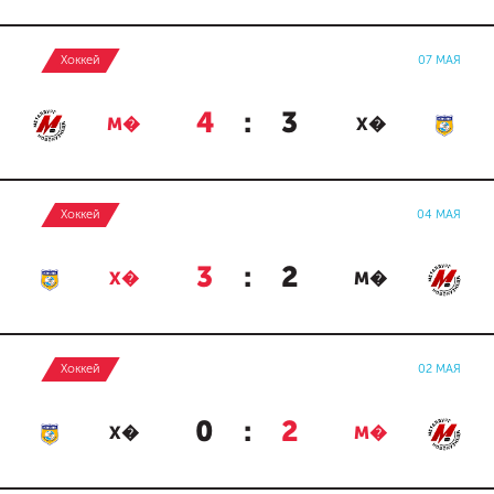
Хоккей
07 МАЯ
4
:
3
М�
Х�
Хоккей
04 МАЯ
3
:
2
Х�
М�
Хоккей
02 МАЯ
0
:
2
Х�
М�