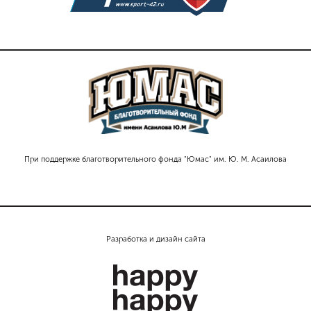
При поддержке благотворительного фонда "Юмас" им. Ю. М. Асаилова
Разработка и дизайн сайта