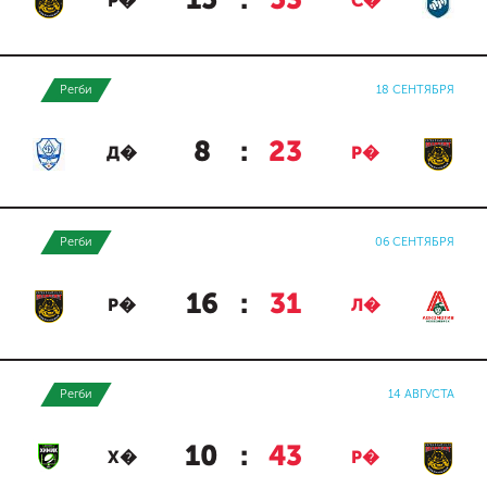
15
:
53
Р�
С�
Регби
18 СЕНТЯБРЯ
8
:
23
Д�
Р�
Регби
06 СЕНТЯБРЯ
16
:
31
Р�
Л�
Регби
14 АВГУСТА
10
:
43
Х�
Р�