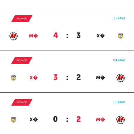
Хоккей
07 МАЯ
4
:
3
М�
Х�
Хоккей
04 МАЯ
3
:
2
Х�
М�
Хоккей
02 МАЯ
0
:
2
Х�
М�