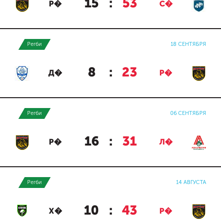
15
:
53
Р�
С�
Регби
18 СЕНТЯБРЯ
8
:
23
Д�
Р�
Регби
06 СЕНТЯБРЯ
16
:
31
Р�
Л�
Регби
14 АВГУСТА
10
:
43
Х�
Р�