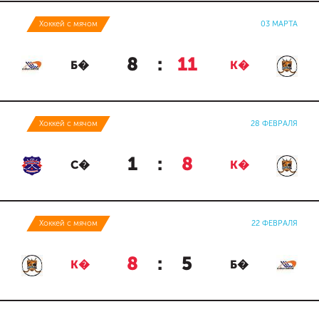
Хоккей с мячом
03 МАРТА
8
:
11
Б�
К�
Хоккей с мячом
28 ФЕВРАЛЯ
1
:
8
С�
К�
Хоккей с мячом
22 ФЕВРАЛЯ
8
:
5
К�
Б�