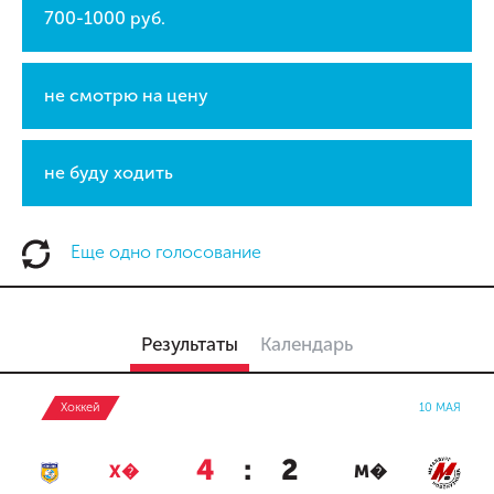
700-1000 руб.
не смотрю на цену
не буду ходить
Еще одно голосование
Результаты
Календарь
Хоккей
10 МАЯ
4
:
2
Х�
М�