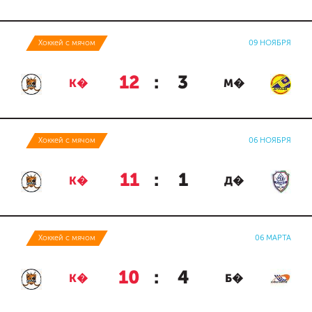
Хоккей с мячом
09 НОЯБРЯ
12
:
3
К�
М�
Хоккей с мячом
06 НОЯБРЯ
11
:
1
К�
Д�
Хоккей с мячом
06 МАРТА
10
:
4
К�
Б�