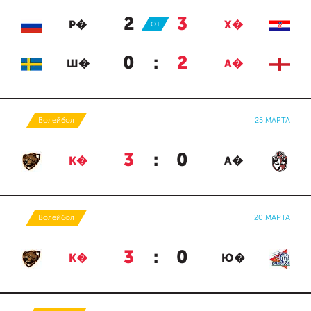
2
:
3
Р�
ОТ
Х�
0
:
2
Ш�
А�
Волейбол
25 МАРТА
3
:
0
К�
А�
Волейбол
20 МАРТА
3
:
0
К�
Ю�