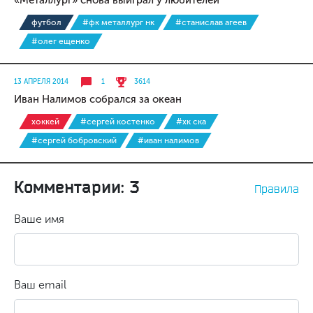
«Металлург» снова выиграл у любителей
футбол
#фк металлург нк
#станислав агеев
#олег ещенко
13 АПРЕЛЯ 2014
1
3614
Иван Налимов собрался за океан
хоккей
#сергей костенко
#хк ска
#сергей бобровский
#иван налимов
Комментарии: 3
Правила
Ваше имя
Ваш email