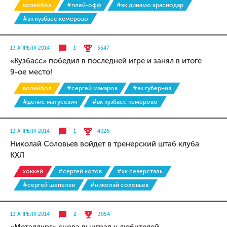
волейбол
#плей-офф
#вк динамо краснодар
#вк кузбасс кемерово
13 АПРЕЛЯ 2014
1
3547
«Кузбасс» победил в последней игре и занял в итоге
9-ое место!
волейбол
#сергей макаров
#вк губерния
#денис матусевич
#вк кузбасс кемерово
13 АПРЕЛЯ 2014
1
4026
Николай Соловьев войдет в тренерский штаб клуба
КХЛ
хоккей
#сергей котов
#хк северсталь
#сергей шепелев
#николай соловьев
13 АПРЕЛЯ 2014
2
3054