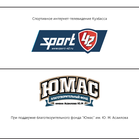
Спортивное интернет-телевидение Кузбасса
При поддержке благотворительного фонда "Юмас" им. Ю. М. Асаилова