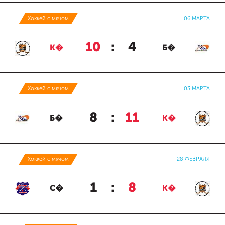
Хоккей с мячом
06 МАРТА
10
:
4
К�
Б�
Хоккей с мячом
03 МАРТА
8
:
11
Б�
К�
Хоккей с мячом
28 ФЕВРАЛЯ
1
:
8
С�
К�