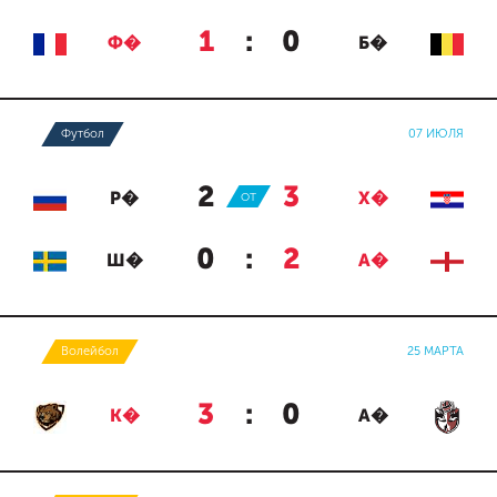
1
:
0
Ф�
Б�
Футбол
07 ИЮЛЯ
2
:
3
Р�
ОТ
Х�
0
:
2
Ш�
А�
Волейбол
25 МАРТА
3
:
0
К�
А�