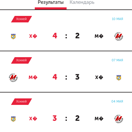
Результаты
Календарь
Хоккей
10 МАЯ
4
:
2
Х�
М�
Хоккей
07 МАЯ
4
:
3
М�
Х�
Хоккей
04 МАЯ
3
:
2
Х�
М�