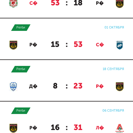
53
:
18
С�
Р�
Регби
01 ОКТЯБРЯ
15
:
53
Р�
С�
Регби
18 СЕНТЯБРЯ
8
:
23
Д�
Р�
Регби
06 СЕНТЯБРЯ
16
:
31
Р�
Л�