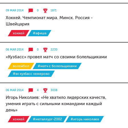
09 МАЯ 2014
0
1871
Хоккей. Чемпионат мира. Минск. Россия -
Швейцария
хоккей
#афиша
06 МАЯ 2014
0
2230
«Кузбасс» провел матч со своими болельщиками
волейбол
#матч с болельщиками
#вк кузбасс кемерово
06 МАЯ 2014
4
3038
Игорь Николаев: «Не хватило лидерских качеств,
умения играть с сильными командами каждый
день»
хоккей
#металлург-2002
#игорь николаев