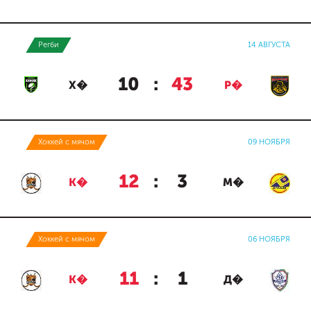
Регби
14 АВГУСТА
10
:
43
Х�
Р�
Хоккей с мячом
09 НОЯБРЯ
12
:
3
К�
М�
Хоккей с мячом
06 НОЯБРЯ
11
:
1
К�
Д�