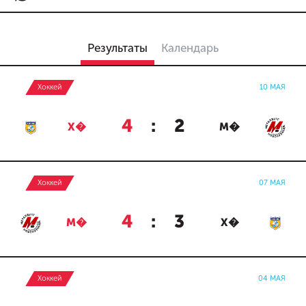
Результаты
Календарь
Хоккей
10 МАЯ
4
:
2
Х�
М�
Хоккей
07 МАЯ
4
:
3
М�
Х�
Хоккей
04 МАЯ