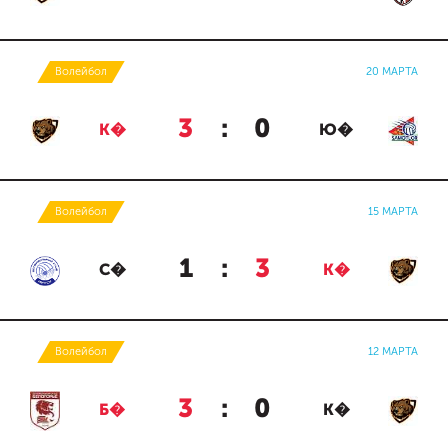
Волейбол
20 МАРТА
3
:
0
К�
Ю�
Волейбол
15 МАРТА
1
:
3
С�
К�
Волейбол
12 МАРТА
3
:
0
Б�
К�