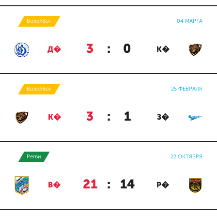
Волейбол
04 МАРТА
3
:
0
Д�
К�
Волейбол
25 ФЕВРАЛЯ
3
:
1
К�
З�
Регби
22 ОКТЯБРЯ
21
:
14
В�
Р�