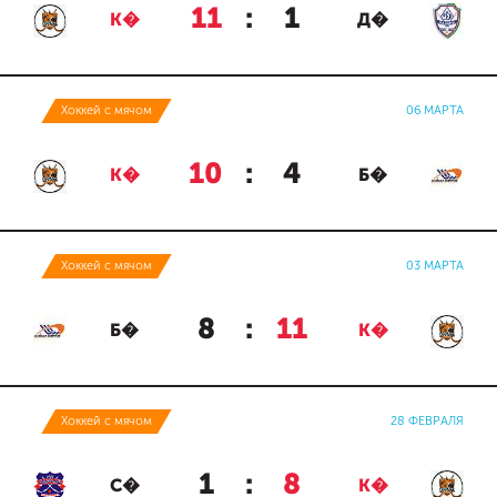
11
:
1
К�
Д�
Хоккей с мячом
06 МАРТА
10
:
4
К�
Б�
Хоккей с мячом
03 МАРТА
8
:
11
Б�
К�
Хоккей с мячом
28 ФЕВРАЛЯ
1
:
8
С�
К�