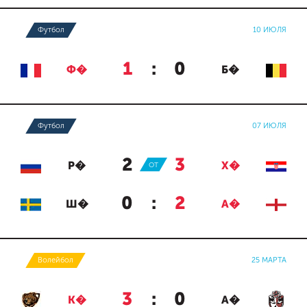
Футбол
10 ИЮЛЯ
1
:
0
Ф�
Б�
Футбол
07 ИЮЛЯ
2
:
3
Р�
ОТ
Х�
0
:
2
Ш�
А�
Волейбол
25 МАРТА
3
:
0
К�
А�