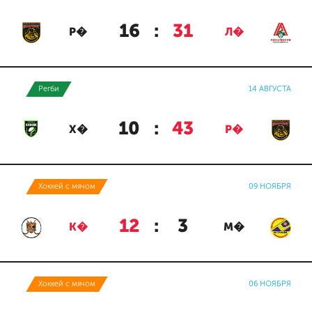
16
:
31
Р�
Л�
Регби
14 АВГУСТА
10
:
43
Х�
Р�
Хоккей с мячом
09 НОЯБРЯ
12
:
3
К�
М�
Хоккей с мячом
06 НОЯБРЯ