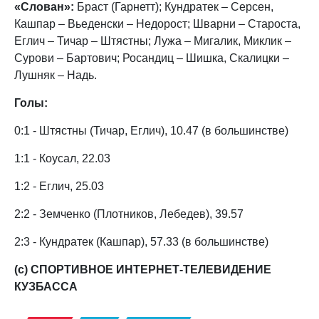
«Слован»:
Браст (Гарнетт); Кундратек – Серсен,
Кашпар – Вьеденски – Недорост; Шварни – Староста,
Еглич – Тичар – Штястны; Лужа – Мигалик, Миклик –
Сурови – Бартович; Росандиц – Шишка, Скалицки –
Лушняк – Надь.
Голы:
0:1 - Штястны (Тичар, Еглич), 10.47 (в большинстве)
1:1 - Коусал, 22.03
1:2 - Еглич, 25.03
2:2 - Земченко (Плотников, Лебедев), 39.57
2:3 - Кундратек (Кашпар), 57.33 (в большинстве)
(с) СПОРТИВНОЕ ИНТЕРНЕТ-ТЕЛЕВИДЕНИЕ
КУЗБАССА