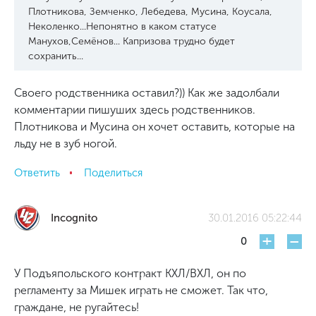
Плотникова, Земченко, Лебедева, Мусина, Коусала,
Неколенко...Непонятно в каком статусе
Манухов,Семёнов... Капризова трудно будет
сохранить...
Своего родственника оставил?)) Как же задолбали
комментарии пишуших здесь родственников.
Плотникова и Мусина он хочет оставить, которые на
льду не в зуб ногой.
Ответить
Поделиться
Incognito
30.01.2016 05:22:44
+
-
0
У Подъяпольского контракт КХЛ/ВХЛ, он по
регламенту за Мишек играть не сможет. Так что,
граждане, не ругайтесь!