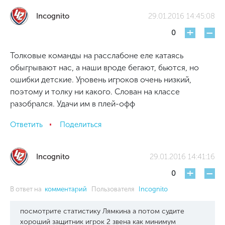
Incognito
29.01.2016 14:45:08
+
-
0
Толковые команды на расслабоне еле катаясь
обыгрывают нас, а наши вроде бегают, бьются, но
ошибки детские. Уровень игроков очень низкий,
поэтому и толку ни какого. Слован на классе
разобрался. Удачи им в плей-офф
Ответить
Поделиться
Incognito
29.01.2016 14:41:16
+
-
0
В ответ на
комментарий
Пользователя
Incognito
посмотрите статистику Лямкина а потом судите
хороший защитник игрок 2 звена как минимум