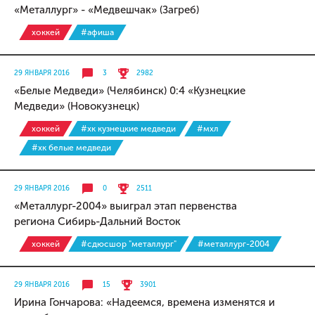
«Металлург» - «Медвешчак» (Загреб)
хоккей
#афиша
29 ЯНВАРЯ 2016
3
2982
«Белые Медведи» (Челябинск) 0:4 «Кузнецкие
Медведи» (Новокузнецк)
хоккей
#хк кузнецкие медведи
#мхл
#хк белые медведи
29 ЯНВАРЯ 2016
0
2511
«Металлург-2004» выиграл этап первенства
региона Сибирь-Дальний Восток
хоккей
#сдюсшор "металлург"
#металлург-2004
29 ЯНВАРЯ 2016
15
3901
Ирина Гончарова: «Надеемся, времена изменятся и