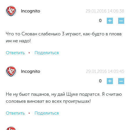
Incognito
29.01.2016 14:06:38
+
-
0
Что то Слован слабенько 3 играют, как-будто в пловв
им не надо!
Ответить
Поделиться
Incognito
29.01.2016 14:05:45
+
-
0
Не ну бьют пацанов, ну дай Щуке подратся. Я считаю
соловьев виноват во всех проигрышах!
Ответить
Поделиться