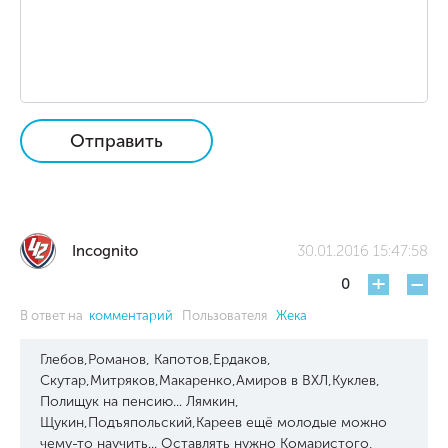
Отправить
Incognito
30.01.2016 15:47:58
+
-
0
В ответ на
комментарий
Пользователя
Жека
Глебов,Романов, Капотов,Ердаков,
Скутар,Митряков,Макаренко,Амиров в ВХЛ,Куклев,
Полищук на пенсию... Лямкин,
Щукин,Подъяпольский,Кареев ещё молодые можно
чему-то научить... Оставлять нужно Комаристого,