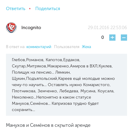
Ответить
Поделиться
Incognito
29.01.2016 22:53:06
+
-
0
В ответ на
комментарий
Пользователя
Жека
Глебов,Романов, Капотов,Ердаков,
Скутар,Митряков,Макаренко,Амиров в ВХЛ,Куклев,
Полищук на пенсию... Лямкин,
Щукин,Подъяпольский,Кареев ещё молодые можно
чему-то научить... Оставлять нужно Комаристого,
Плотникова, Земченко, Лебедева, Мусина, Коусала,
Неколенко...Непонятно в каком статусе
Манухов,Семёнов... Капризова трудно будет
сохранить...
Манухов и Семёнов в скрытой аренде