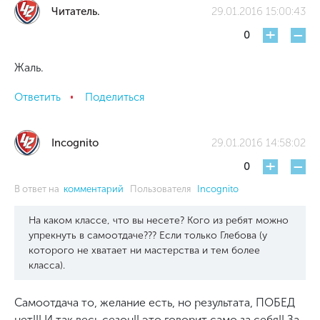
Читатель.
29.01.2016 15:00:43
+
-
0
Жаль.
Ответить
Поделиться
Incognito
29.01.2016 14:58:02
+
-
0
В ответ на
комментарий
Пользователя
Incognito
На каком классе, что вы несете? Кого из ребят можно
упрекнуть в самоотдаче??? Если только Глебова (у
которого не хватает ни мастерства и тем более
класса).
Самоотдача то, желание есть, но результата, ПОБЕД
нет!!! И так весь сезон!! это говорит само за себя!! За