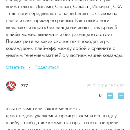
внимательно: Динамо, Слован, Салават, Йокирит, СКА
- еле ноги передвигают, а наши бегают с языком на
плече и счет примерно равный. Как только ноги
включают и играть без ленцы начинают, так сразу 3
шайбы можно вынимать и без разницы кто стоит.
Посмотрите на каких скоростях проходят игры
команд зоны плей-офф между собой и сравните с
унылым течением матчей с участием нашей команды.
Ответить
Поделиться
777
29.01.2016 15:23:37
+
-
0
а вы не заметили закономерность
дома..ведем..удаляемся..проигрываем..и всё в одну
шайбу ..чтоб да-же комментаторы ..на кхл говорили
..команда то молодая ну что то не хватает ..все в одну