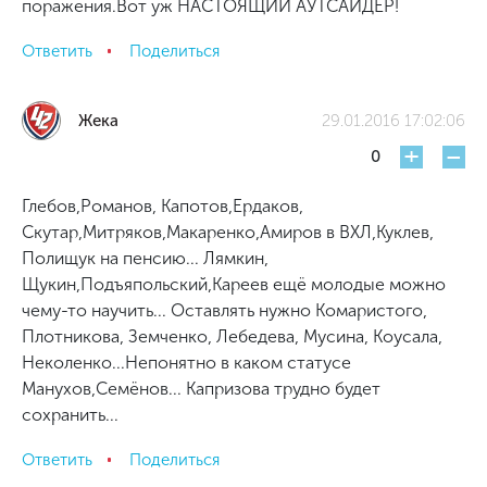
поражения.Вот уж НАСТОЯЩИЙ АУТСАЙДЕР!
Ответить
Поделиться
Жека
29.01.2016 17:02:06
+
-
0
Глебов,Романов, Капотов,Ердаков,
Скутар,Митряков,Макаренко,Амиров в ВХЛ,Куклев,
Полищук на пенсию... Лямкин,
Щукин,Подъяпольский,Кареев ещё молодые можно
чему-то научить... Оставлять нужно Комаристого,
Плотникова, Земченко, Лебедева, Мусина, Коусала,
Неколенко...Непонятно в каком статусе
Манухов,Семёнов... Капризова трудно будет
сохранить...
Ответить
Поделиться