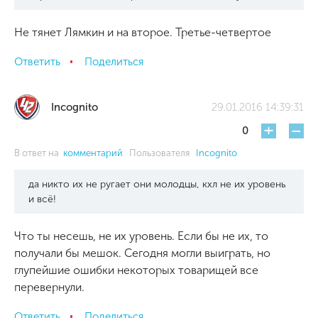
Не тянет Лямкин и на второе. Третье-четвертое
Ответить
Поделиться
Incognito
29.01.2016 14:39:31
+
-
0
В ответ на
комментарий
Пользователя
Incognito
да никто их не ругает они молодцы, кхл не их уровень
и всё!
Что ты несешь, не их уровень. Если бы не их, то
получали бы мешок. Сегодня могли выиграть, но
глупейшие ошибки некоторых товарищей все
перевернули.
Ответить
Поделиться