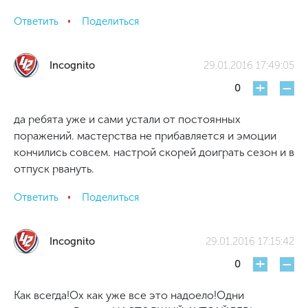
Ответить
Поделиться
Incognito
29.01.2016 17:49:05
+
-
0
да ребята уже и сами устали от постоянных
поражений. мастерства не прибавляется и эмоции
кончились совсем. настрой скорей доиграть сезон и в
отпуск рвануть.
Ответить
Поделиться
Incognito
29.01.2016 17:15:42
+
-
0
Как всегда!Ох как уже все это надоело!Одни