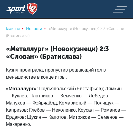
Главная
Новости
«Металлург» (Новокузнецк) 2:3 «Слован»
(Братислава)
«Металлург» (Новокузнецк) 2:3
«Слован» (Братислава)
Кузня проиграла, пропустив решающий гол в
меньшинстве в конце игры.
«Металлург»:
Подъяпольский (Евстафьев); Лямкин
— Куклев, Плотников — Земченко — Лебедев;
Манухов — Фэйрчайлд, Комаристый — Полищук —
Капризов; Глебов — Неколенко, Коусал — Романов —
Ердаков; Щукин — Капотов, Митряков — Семенов —
Макаренко.