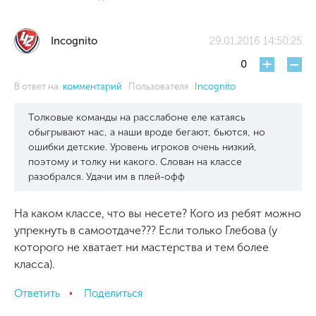
Incognito
29.01.2016 14:50:25
+
-
0
В ответ на
комментарий
Пользователя
Incognito
Толковые команды на расслабоне еле катаясь
обыгрывают нас, а наши вроде бегают, бьются, но
ошибки детские. Уровень игроков очень низкий,
поэтому и толку ни какого. Слован на классе
разобрался. Удачи им в плей-офф
На каком классе, что вы несете? Кого из ребят можно
упрекнуть в самоотдаче??? Если только Глебова (у
которого не хватает ни мастерства и тем более
класса).
Ответить
Поделиться