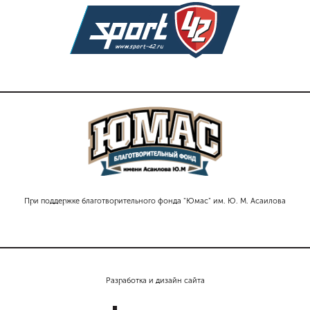
При поддержке благотворительного фонда "Юмас" им. Ю. М. Асаилова
Разработка и дизайн сайта