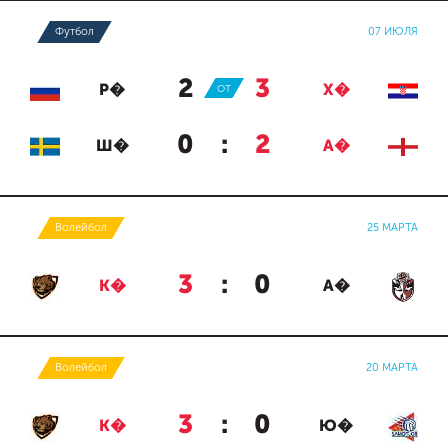
Футбол
07 ИЮЛЯ
2
:
3
Р�
ОТ
Х�
0
:
2
Ш�
А�
Волейбол
25 МАРТА
3
:
0
К�
А�
Волейбол
20 МАРТА
3
:
0
К�
Ю�