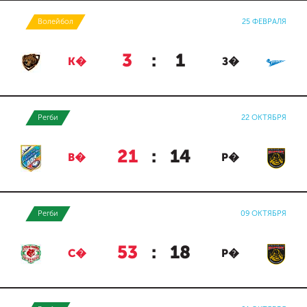
Волейбол
25 ФЕВРАЛЯ
3
:
1
К�
З�
Регби
22 ОКТЯБРЯ
21
:
14
В�
Р�
Регби
09 ОКТЯБРЯ
53
:
18
С�
Р�