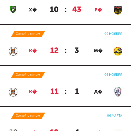
10
:
43
Х�
Р�
Хоккей с мячом
09 НОЯБРЯ
12
:
3
К�
М�
Хоккей с мячом
06 НОЯБРЯ
11
:
1
К�
Д�
Хоккей с мячом
06 МАРТА