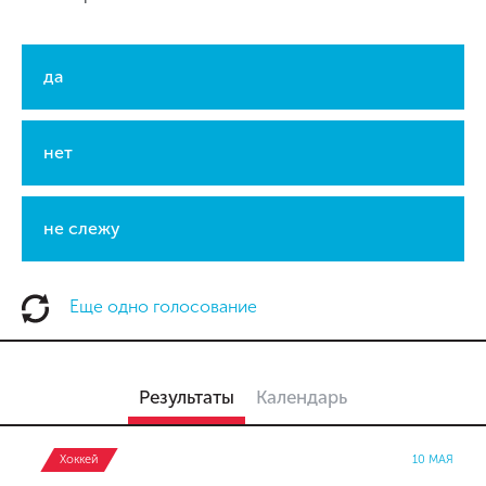
да
нет
не слежу
Еще одно голосование
Результаты
Календарь
Хоккей
10 МАЯ