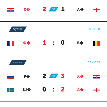
2
:
1
Х�
ОТ
А�
Футбол
10 ИЮЛЯ
1
:
0
Ф�
Б�
Футбол
07 ИЮЛЯ
2
:
3
Р�
ОТ
Х�
0
:
2
Ш�
А�