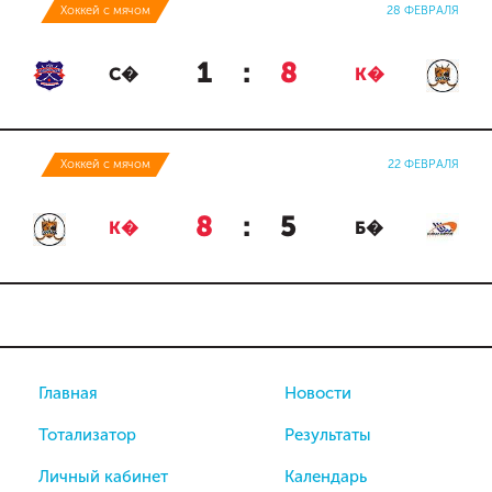
Хоккей с мячом
28 ФЕВРАЛЯ
1
:
8
С�
К�
Хоккей с мячом
22 ФЕВРАЛЯ
8
:
5
К�
Б�
Главная
Новости
Тотализатор
Результаты
Личный кабинет
Календарь