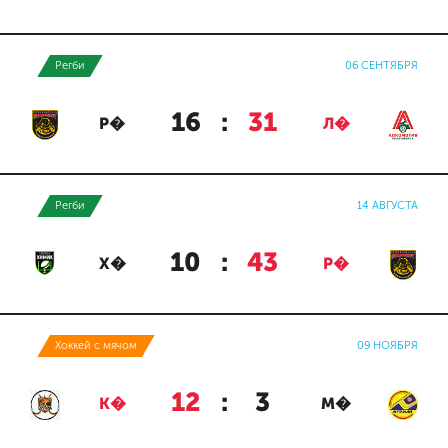
Регби
06 СЕНТЯБРЯ
16
:
31
Р�
Л�
Регби
14 АВГУСТА
10
:
43
Х�
Р�
Хоккей с мячом
09 НОЯБРЯ
12
:
3
К�
М�