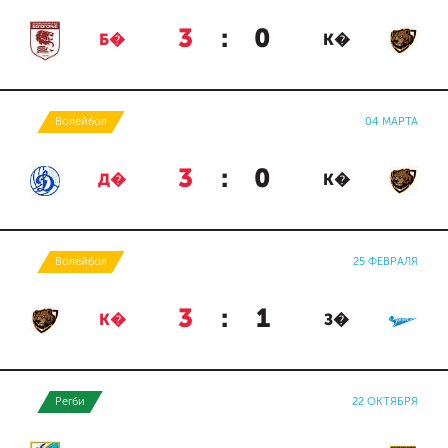
3
:
0
Б�
К�
Волейбол
04 МАРТА
3
:
0
Д�
К�
Волейбол
25 ФЕВРАЛЯ
3
:
1
К�
З�
Регби
22 ОКТЯБРЯ