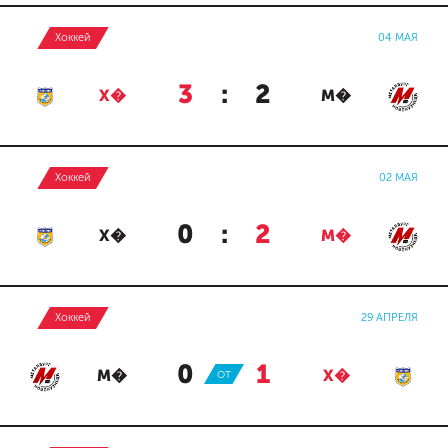
Хоккей
04 МАЯ
3
:
2
Х�
М�
Хоккей
02 МАЯ
0
:
2
Х�
М�
Хоккей
29 АПРЕЛЯ
0
:
1
М�
ОТ
Х�