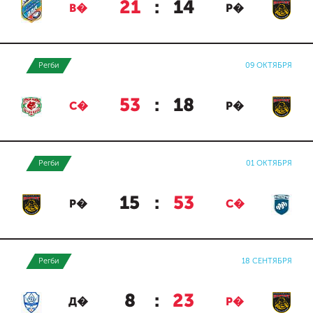
21
:
14
В�
Р�
Регби
09 ОКТЯБРЯ
53
:
18
С�
Р�
Регби
01 ОКТЯБРЯ
15
:
53
Р�
С�
Регби
18 СЕНТЯБРЯ
8
:
23
Д�
Р�