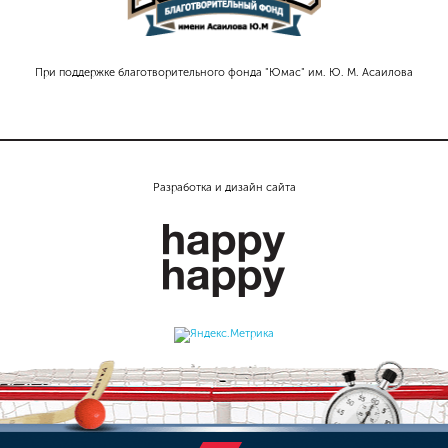
При поддержке благотворительного фонда "Юмас" им. Ю. М. Асаилова
Разработка и дизайн сайта