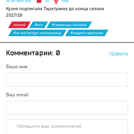
26 ОКТЯБРЯ 2016
43
5042
Кузня подписала Таратухина до конца сезона
2017/18
хоккей
#кхл
#переходы (хоккей)
#хк металлург новокузнецк
#андрей таратухин
Комментарии: 0
Правила
Ваше имя
Ваш email