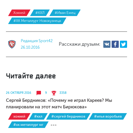
Хоккей
#КХЛ
#Иван Емец
#ХК Металлург Новокузнецк
Редакция Sport42
Расскажи друзьям:
26.10.2016
Читайте далее
26 ОКТЯБРЯ 2016
9
3358
Сергей Бердников: «Почему не играл Кареев? Мы
планировали на этот матч Бирюкова»
хоккей
#кхл
#сергей бердников
#илья воробьев
#хк металлург мг