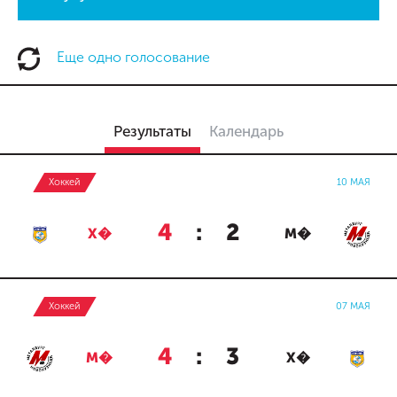
Еще одно голосование
Результаты
Календарь
Хоккей
10 МАЯ
4
:
2
Х�
М�
Хоккей
07 МАЯ
4
:
3
М�
Х�