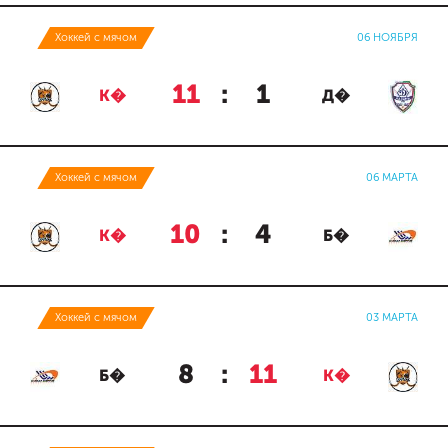
Хоккей с мячом
06 НОЯБРЯ
11
:
1
К�
Д�
Хоккей с мячом
06 МАРТА
10
:
4
К�
Б�
Хоккей с мячом
03 МАРТА
8
:
11
Б�
К�