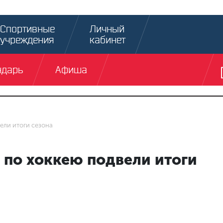
Спортивные
Личный
учреждения
кабинет
ндарь
Афиша
ли итоги сезона
по хоккею подвели итоги