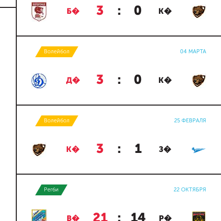
3
:
0
Б�
К�
Волейбол
04 МАРТА
3
:
0
Д�
К�
Волейбол
25 ФЕВРАЛЯ
3
:
1
К�
З�
Регби
22 ОКТЯБРЯ
21
:
14
В�
Р�