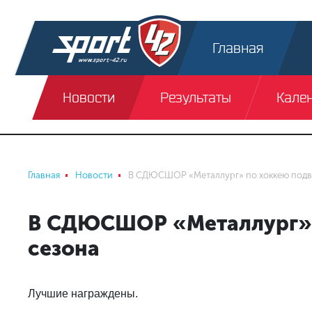
Главная
Новости
Результаты
Кале
Главная
Новости
В СДЮСШОР «Металлург» по хоккею подве
В СДЮСШОР «Металлург» 
сезона
Лучшие награждены.