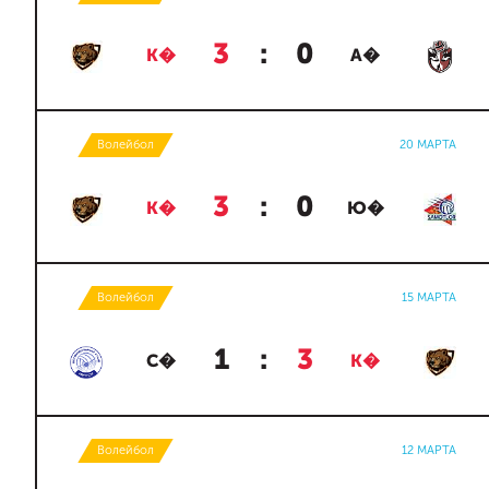
3
:
0
К�
А�
Волейбол
20 МАРТА
3
:
0
К�
Ю�
Волейбол
15 МАРТА
1
:
3
С�
К�
Волейбол
12 МАРТА