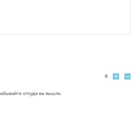
+
-
0
забывайте откуда вы вышли.