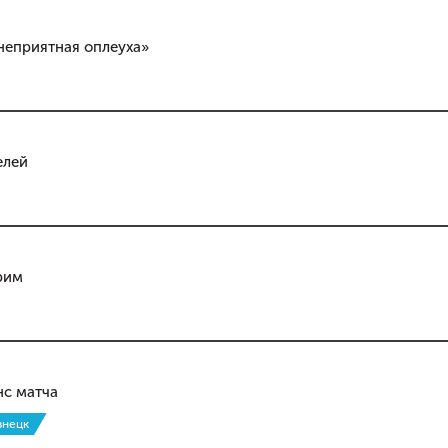
 неприятная оплеуха»
елей
рим
нс матча
знецк