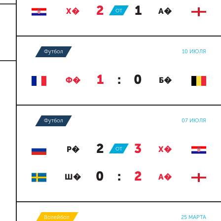
2
:
1
Х�
ОТ
А�
Футбол
10 ИЮЛЯ
1
:
0
Ф�
Б�
Футбол
07 ИЮЛЯ
2
:
3
Р�
ОТ
Х�
0
:
2
Ш�
А�
Волейбол
25 МАРТА