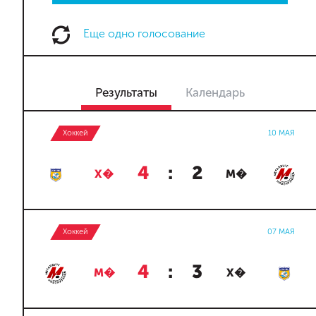
Еще одно голосование
Результаты
Календарь
Хоккей
10 МАЯ
4
:
2
Х�
М�
Хоккей
07 МАЯ
4
:
3
М�
Х�