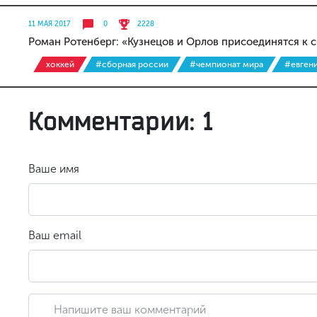
11 МАЯ 2017
0
2228
Роман Ротенберг: «Кузнецов и Орлов присоединятся к с
хоккей
#сборная россии
#чемпионат мира
#евгени
Комментарии: 1
Ваше имя
Ваш email