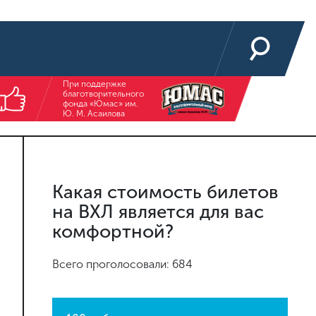
При поддержке
благотворительного
фонда «Юмас» им.
Ю. М. Асаилова
Какая стоимость билетов
на ВХЛ является для вас
комфортной?
Всего проголосовали: 684