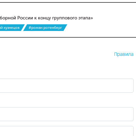
борной России к концу группового этапа»
й кузнецов
#роман ротенберг
Правила