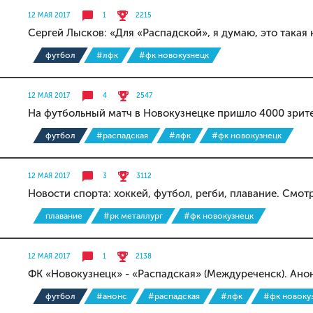
12 МАЯ 2017
1
2215
Сергей Лысков: «Для «Распадской», я думаю, это такая
футбол
#лфк
#фк новокузнецк
12 МАЯ 2017
4
2547
На футбольный матч в Новокузнецке пришло 4000 зрит
футбол
#распадская
#лфк
#фк новокузнецк
12 МАЯ 2017
3
3112
Новости спорта: хоккей, футбол, регби, плавание. Смот
плавание
#рк металлург
#фк новокузнецк
12 МАЯ 2017
1
2138
ФК «Новокузнецк» - «Распадская» (Междуреченск). Ано
футбол
#анонс
#распадская
#лфк
#фк новоку