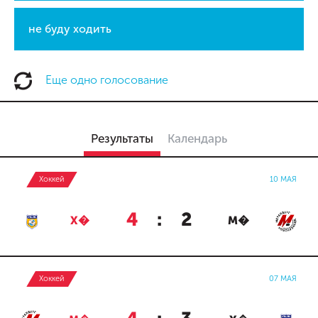
не буду ходить
Еще одно голосование
Результаты
Календарь
Хоккей
10 МАЯ
4
:
2
Х�
М�
Хоккей
07 МАЯ