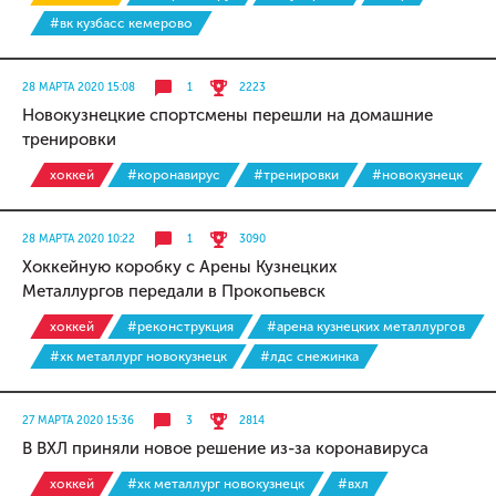
#вк кузбасс кемерово
28 МАРТА 2020 15:08
1
2223
Новокузнецкие спортсмены перешли на домашние
тренировки
хоккей
#коронавирус
#тренировки
#новокузнецк
28 МАРТА 2020 10:22
1
3090
Хоккейную коробку с Арены Кузнецких
Металлургов передали в Прокопьевск
хоккей
#реконструкция
#арена кузнецких металлургов
#хк металлург новокузнецк
#лдс снежинка
27 МАРТА 2020 15:36
3
2814
В ВХЛ приняли новое решение из-за коронавируса
хоккей
#хк металлург новокузнецк
#вхл