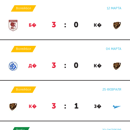
Волейбол
12 МАРТА
3
:
0
Б�
К�
Волейбол
04 МАРТА
3
:
0
Д�
К�
Волейбол
25 ФЕВРАЛЯ
3
:
1
К�
З�