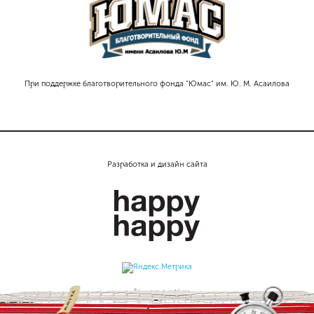
При поддержке благотворительного фонда "Юмас" им. Ю. М. Асаилова
Разработка и дизайн сайта