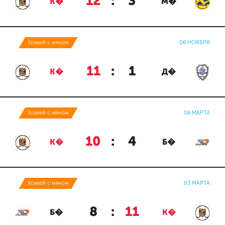
12
:
3
К�
М�
Хоккей с мячом
06 НОЯБРЯ
11
:
1
К�
Д�
Хоккей с мячом
06 МАРТА
10
:
4
К�
Б�
Хоккей с мячом
03 МАРТА
8
:
11
Б�
К�