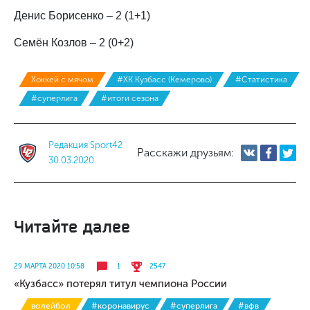
Денис Борисенко – 2 (1+1)
Семён Козлов – 2 (0+2)
Хоккей с мячом
#ХК Кузбасс (Кемерово)
#Статистика
#суперлига
#итоги сезона
Редакция Sport42
Расскажи друзьям:
30.03.2020
Читайте далее
29 МАРТА 2020 10:58
1
2547
«Кузбасс» потерял титул чемпиона России
волейбол
#коронавирус
#суперлига
#вфв