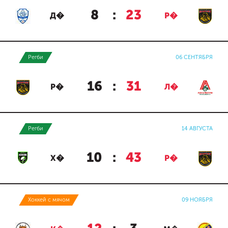
8
:
23
Д�
Р�
Регби
06 СЕНТЯБРЯ
16
:
31
Р�
Л�
Регби
14 АВГУСТА
10
:
43
Х�
Р�
Хоккей с мячом
09 НОЯБРЯ