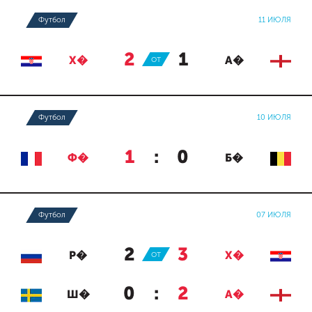
Футбол
11 ИЮЛЯ
2
:
1
Х�
ОТ
А�
Футбол
10 ИЮЛЯ
1
:
0
Ф�
Б�
Футбол
07 ИЮЛЯ
2
:
3
Р�
ОТ
Х�
0
:
2
Ш�
А�