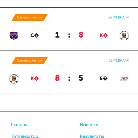
Хоккей с мячом
28 ФЕВРАЛЯ
1
:
8
С�
К�
Хоккей с мячом
22 ФЕВРАЛЯ
8
:
5
К�
Б�
Главная
Новости
Тотализатор
Результаты