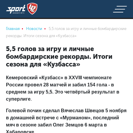
Главная
Новости
5,5 голов за игру и личные бомбардирские
рекорды. Итоги сезона для «Кузбасса»
5,5 голов за игру и личные
бомбардирские рекорды. Итоги
сезона для «Кузбасса»
Кемеровский «Кузбасс» в XXVIII чемпионате
России провел 28 матчей и забил 154 гола - в
среднем за игру 5,5. Это четвёртый результат в
суперлиге
.
Голевой почин сделал Вячеслав Швецов 5 ноября
в домашней встрече с «Мурманом», последний
мяч в сезоне забил Олег Земцов 6 марта в
Хабаровске.