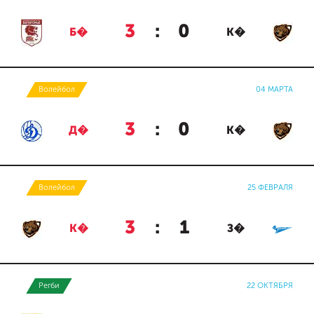
3
:
0
Б�
К�
Волейбол
04 МАРТА
3
:
0
Д�
К�
Волейбол
25 ФЕВРАЛЯ
3
:
1
К�
З�
Регби
22 ОКТЯБРЯ