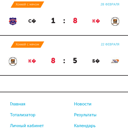
Хоккей с мячом
28 ФЕВРАЛЯ
1
:
8
С�
К�
Хоккей с мячом
22 ФЕВРАЛЯ
8
:
5
К�
Б�
Главная
Новости
Тотализатор
Результаты
Личный кабинет
Календарь