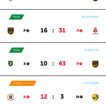
Регби
06 СЕНТЯБРЯ
16
:
31
Р�
Л�
Регби
14 АВГУСТА
10
:
43
Х�
Р�
Хоккей с мячом
09 НОЯБРЯ
12
:
3
К�
М�