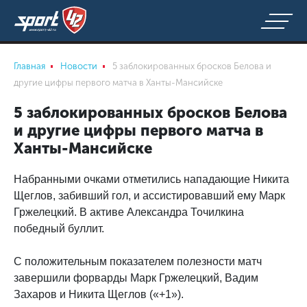
Главная
Новости
5 заблокированных бросков Белова и
другие цифры первого матча в Ханты-Мансийске
5 заблокированных бросков Белова
и другие цифры первого матча в
Ханты-Мансийске
Набранными очками отметились нападающие Никита
Щеглов, забивший гол, и ассистировавший ему Марк
Гржелецкий. В активе Александра Точилкина
победный буллит.
С положительным показателем полезности матч
завершили форварды Марк Гржелецкий, Вадим
Захаров и Никита Щеглов («+1»).