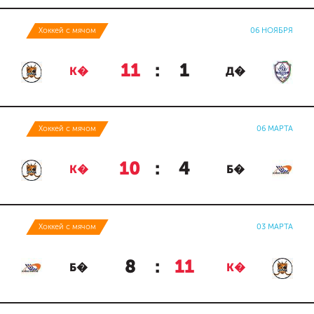
Хоккей с мячом
06 НОЯБРЯ
11
:
1
К�
Д�
Хоккей с мячом
06 МАРТА
10
:
4
К�
Б�
Хоккей с мячом
03 МАРТА
8
:
11
Б�
К�