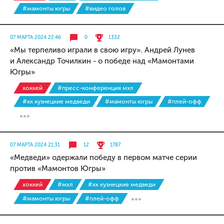
#мамонты югры
#видео голов
07 МАРТА 2024 22:46
0
1332
«Мы терпеливо играли в свою игру». Андрей Лунев
и Александр Точилкин - о победе над «Мамонтами
Югры»
хоккей
#пресс-конференция мхл
#хк кузнецкие медведи
#мамонты югры
#плей-офф
07 МАРТА 2024 21:31
12
1787
«Медведи» одержали победу в первом матче серии
против «Мамонтов Югры»
хоккей
#мхл
#хк кузнецкие медведи
#мамонты югры
#плей-офф