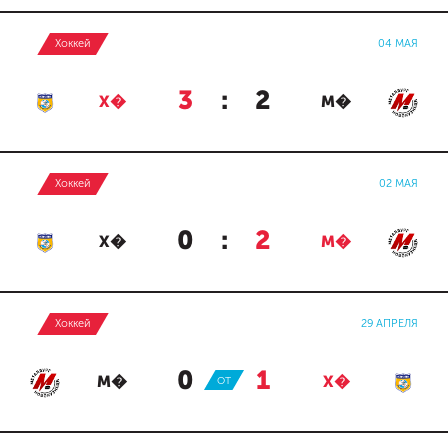
Хоккей
04 МАЯ
3
:
2
Х�
М�
Хоккей
02 МАЯ
0
:
2
Х�
М�
Хоккей
29 АПРЕЛЯ
0
:
1
М�
ОТ
Х�