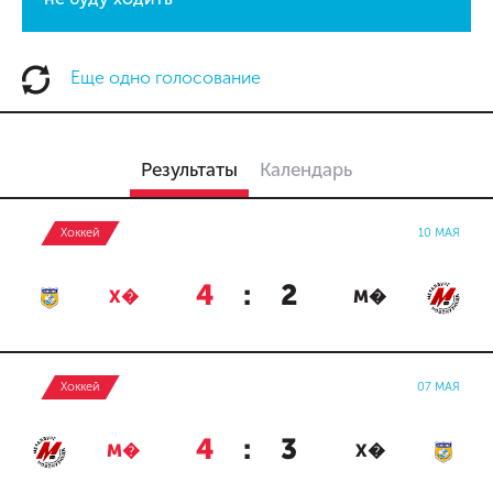
Еще одно голосование
Результаты
Календарь
Хоккей
10 МАЯ
4
:
2
Х�
М�
Хоккей
07 МАЯ
4
:
3
М�
Х�