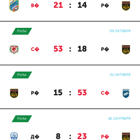
21
:
14
В�
Р�
Регби
09 ОКТЯБРЯ
53
:
18
С�
Р�
Регби
01 ОКТЯБРЯ
15
:
53
Р�
С�
Регби
18 СЕНТЯБРЯ
8
:
23
Д�
Р�