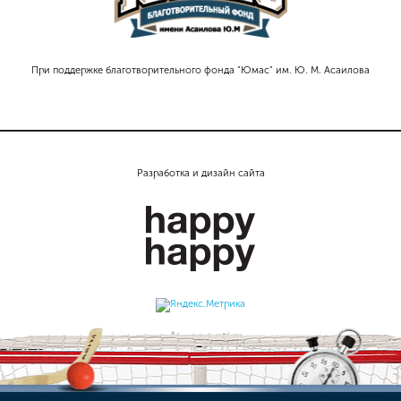
При поддержке благотворительного фонда "Юмас" им. Ю. М. Асаилова
Разработка и дизайн сайта