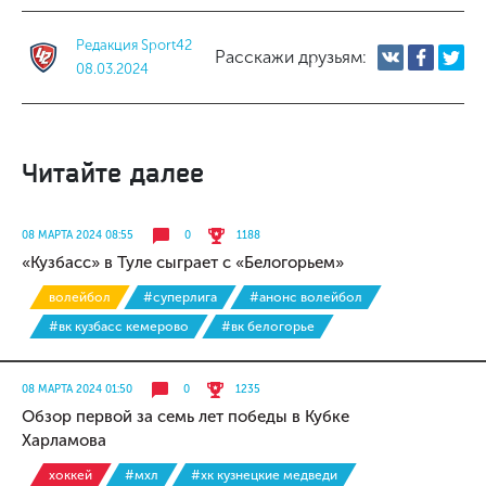
Редакция Sport42
Расскажи друзьям:
08.03.2024
Читайте далее
08 МАРТА 2024 08:55
0
1188
«Кузбасс» в Туле сыграет с «Белогорьем»
волейбол
#суперлига
#анонс волейбол
#вк кузбасс кемерово
#вк белогорье
08 МАРТА 2024 01:50
0
1235
Обзор первой за семь лет победы в Кубке
Харламова
хоккей
#мхл
#хк кузнецкие медведи