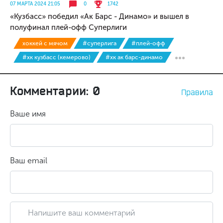
07 МАРТА 2024 21:05
0
1742
«Кузбасс» победил «Ак Барс - Динамо» и вышел в
полуфинал плей-офф Суперлиги
хоккей с мячом
#суперлига
#плей-офф
#хк кузбасс (кемерово)
#хк ак барс-динамо
Комментарии: 0
Правила
Ваше имя
Ваш email