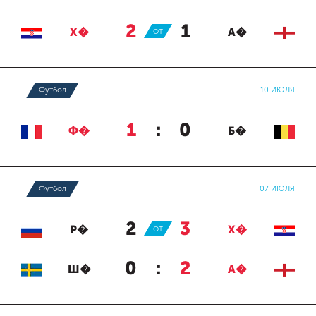
2
:
1
Х�
ОТ
А�
Футбол
10 ИЮЛЯ
1
:
0
Ф�
Б�
Футбол
07 ИЮЛЯ
2
:
3
Р�
ОТ
Х�
0
:
2
Ш�
А�