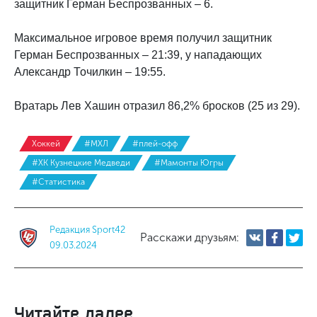
защитник Герман Беспрозванных – 6.
Максимальное игровое время получил защитник
Герман Беспрозванных – 21:39, у нападающих
Александр Точилкин – 19:55.
Вратарь Лев Хашин отразил 86,2% бросков (25 из 29).
Хоккей
#МХЛ
#плей-офф
#ХК Кузнецкие Медведи
#Мамонты Югры
#Статистика
Редакция Sport42
Расскажи друзьям:
09.03.2024
Читайте далее