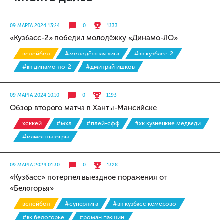
09 МАРТА 2024 13:24
0
1333
«Кузбасс-2» победил молодёжку «Динамо-ЛО»
волейбол
#молодёжная лига
#вк кузбасс-2
#вк динамо-ло-2
#дмитрий ишков
09 МАРТА 2024 10:10
0
1193
Обзор второго матча в Ханты-Мансийске
хоккей
#мхл
#плей-офф
#хк кузнецкие медведи
#мамонты югры
09 МАРТА 2024 01:30
0
1328
«Кузбасс» потерпел выездное поражения от
«Белогорья»
волейбол
#суперлига
#вк кузбасс кемерово
#вк белогорье
#роман пакшин