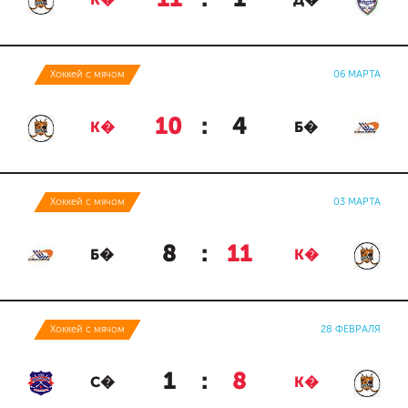
К�
Д�
Хоккей с мячом
06 МАРТА
10
:
4
К�
Б�
Хоккей с мячом
03 МАРТА
8
:
11
Б�
К�
Хоккей с мячом
28 ФЕВРАЛЯ
1
:
8
С�
К�