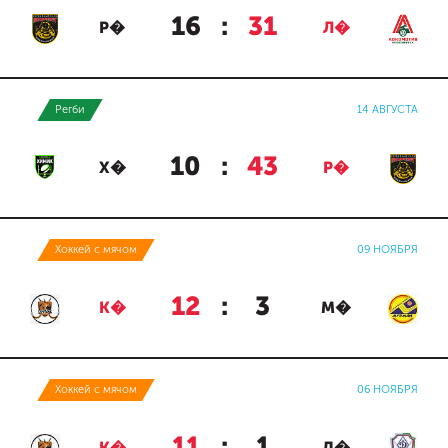
16
:
31
Р�
Л�
Регби
14 АВГУСТА
10
:
43
Х�
Р�
Хоккей с мячом
09 НОЯБРЯ
12
:
3
К�
М�
Хоккей с мячом
06 НОЯБРЯ
11
:
1