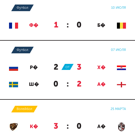
Футбол
10 ИЮЛЯ
1
:
0
Ф�
Б�
Футбол
07 ИЮЛЯ
2
:
3
Р�
ОТ
Х�
0
:
2
Ш�
А�
Волейбол
25 МАРТА
3
:
0
К�
А�