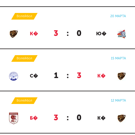
Волейбол
20 МАРТА
3
:
0
К�
Ю�
Волейбол
15 МАРТА
1
:
3
С�
К�
Волейбол
12 МАРТА
3
:
0
Б�
К�