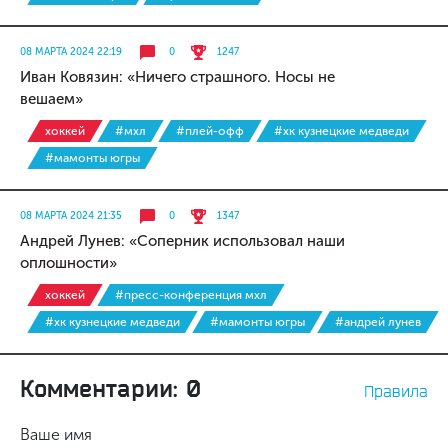
08 МАРТА 2024 22:19
0
1247
Иван Ковязин: «Ничего страшного. Носы не
вешаем»
хоккей
#мхл
#плей-офф
#хк кузнецкие медведи
#мамонты югры
08 МАРТА 2024 21:35
0
1347
Андрей Лунев: «Соперник использовал наши
оплошности»
хоккей
#пресс-конференция мхл
#хк кузнецкие медведи
#мамонты югры
#андрей лунев
Комментарии: 0
Правила
Ваше имя