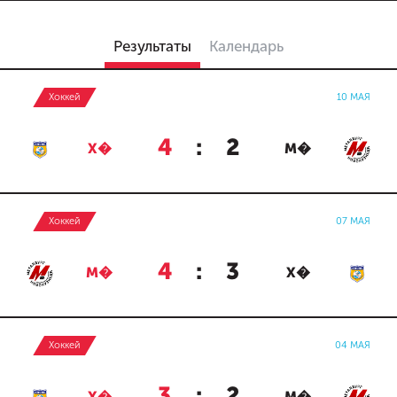
Результаты
Календарь
Хоккей
10 МАЯ
4
:
2
Х�
М�
Хоккей
07 МАЯ
4
:
3
М�
Х�
Хоккей
04 МАЯ
3
:
2