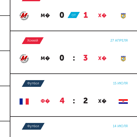
0
:
1
М�
ОТ
Х�
Хоккей
27 АПРЕЛЯ
0
:
3
М�
Х�
Футбол
15 ИЮЛЯ
4
:
2
Ф�
Х�
Футбол
14 ИЮЛЯ