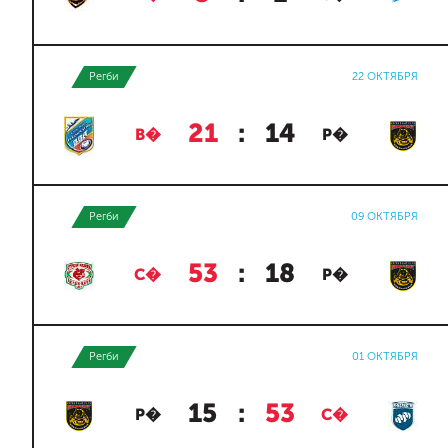
Регби
22 ОКТЯБРЯ
21
:
14
В�
Р�
Регби
09 ОКТЯБРЯ
53
:
18
С�
Р�
Регби
01 ОКТЯБРЯ
15
:
53
Р�
С�