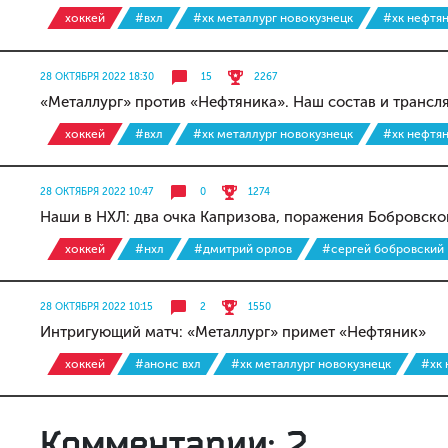
хоккей
#вхл
#хк металлург новокузнецк
#хк нефтя
28 ОКТЯБРЯ 2022 18:30
15
2267
«Металлург» против «Нефтяника». Наш состав и трансл
хоккей
#вхл
#хк металлург новокузнецк
#хк нефтя
28 ОКТЯБРЯ 2022 10:47
0
1274
Наши в НХЛ: два очка Капризова, поражения Бобровско
хоккей
#нхл
#дмитрий орлов
#сергей бобровский
28 ОКТЯБРЯ 2022 10:15
2
1550
Интригующий матч: «Металлург» примет «Нефтяник»
хоккей
#анонс вхл
#хк металлург новокузнецк
#хк 
Комментарии: 2