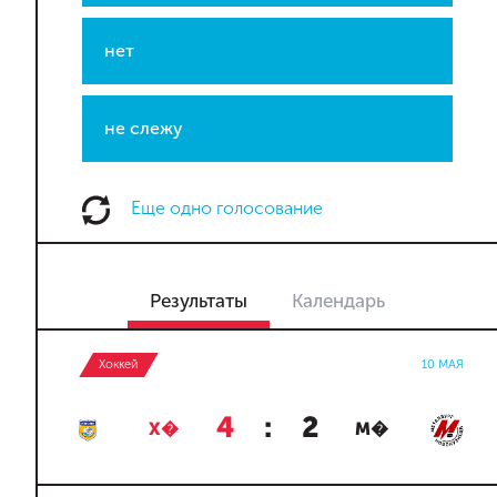
нет
не слежу
Еще одно голосование
Результаты
Календарь
Хоккей
10 МАЯ
4
:
2
Х�
М�