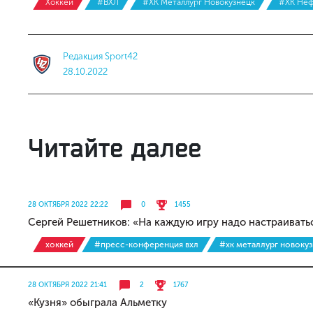
Хоккей
#ВХЛ
#ХК Металлург Новокузнецк
#ХК Неф
Редакция Sport42
28.10.2022
Читайте далее
28 ОКТЯБРЯ 2022 22:22
0
1455
Сергей Решетников: «На каждую игру надо настраивать
хоккей
#пресс-конференция вхл
#хк металлург новоку
28 ОКТЯБРЯ 2022 21:41
2
1767
«Кузня» обыграла Альметку