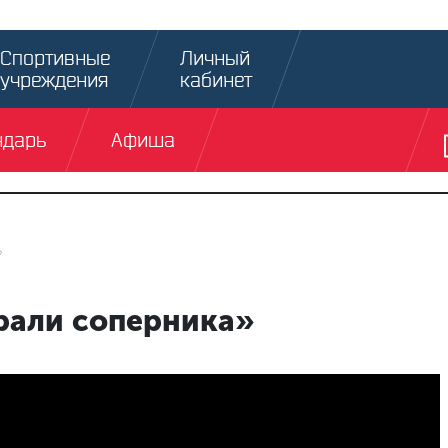
Спортивные
Личный
учреждения
кабинет
ндарь
Афиша
»
рали соперника»