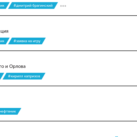
ник
#дмитрий брагинский
яция
ник
#заявка на игру
го и Орлова
#кирилл капризов
нефтяник