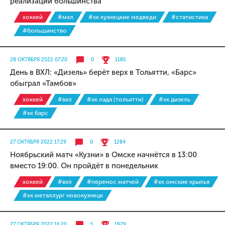
реализации большинства
хоккей
#мхл
#хк кузнецкие медведи
#статистика
#большинство
28 ОКТЯБРЯ 2022 07:20
0
1185
День в ВХЛ: «Дизель» берёт верх в Тольятти, «Барс»
обыграл «Тамбов»
хоккей
#вхл
#хк лада (тольятти)
#хк дизель
#хк барс
27 ОКТЯБРЯ 2022 17:29
0
1284
Ноябрьский матч «Кузни» в Омске начнётся в 13:00
вместо 19:00. Он пройдёт в понедельник
хоккей
#вхл
#перенос матчей
#хк омские крылья
#хк металлург новокузнецк
27 ОКТЯБРЯ 2022 16:20
5
1929