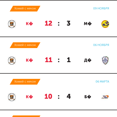
Хоккей с мячом
09 НОЯБРЯ
12
:
3
К�
М�
Хоккей с мячом
06 НОЯБРЯ
11
:
1
К�
Д�
Хоккей с мячом
06 МАРТА
10
:
4
К�
Б�