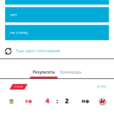
нет
не слежу
Еще одно голосование
Результаты
Календарь
Хоккей
10 МАЯ
4
:
2
Х�
М�