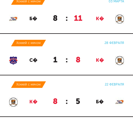
Хоккей с мячом
03 МАРТА
8
:
11
Б�
К�
Хоккей с мячом
28 ФЕВРАЛЯ
1
:
8
С�
К�
Хоккей с мячом
22 ФЕВРАЛЯ
8
:
5
К�
Б�