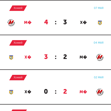
Хоккей
07 МАЯ
4
:
3
М�
Х�
Хоккей
04 МАЯ
3
:
2
Х�
М�
Хоккей
02 МАЯ
0
:
2
Х�
М�