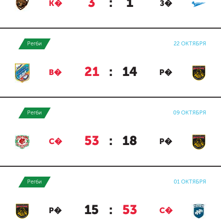
3
:
1
К�
З�
Регби
22 ОКТЯБРЯ
21
:
14
В�
Р�
Регби
09 ОКТЯБРЯ
53
:
18
С�
Р�
Регби
01 ОКТЯБРЯ
15
:
53
Р�
С�