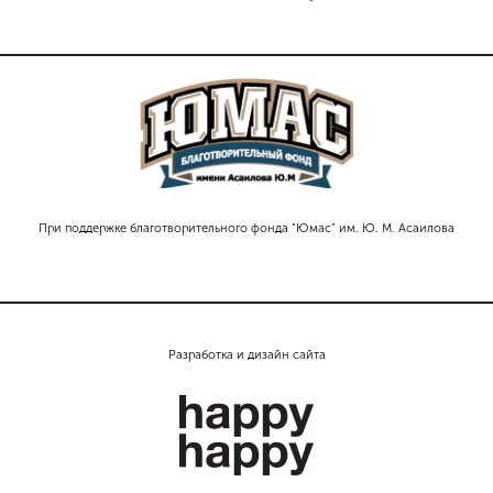
При поддержке благотворительного фонда "Юмас" им. Ю. М. Асаилова
Разработка и дизайн сайта