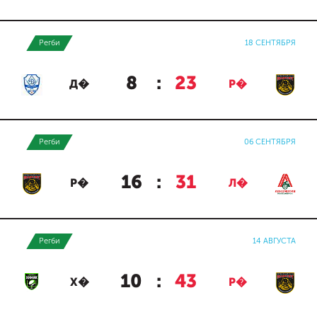
Регби
18 СЕНТЯБРЯ
8
:
23
Д�
Р�
Регби
06 СЕНТЯБРЯ
16
:
31
Р�
Л�
Регби
14 АВГУСТА
10
:
43
Х�
Р�