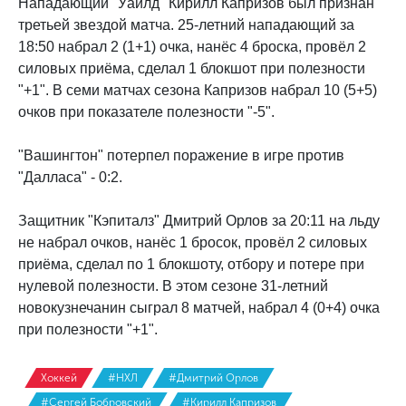
Нападающий "Уайлд" Кирилл Капризов был признан
третьей звездой матча. 25-летний нападающий за
18:50 набрал 2 (1+1) очка, нанёс 4 броска, провёл 2
силовых приёма, сделал 1 блокшот при полезности
"+1". В семи матчах сезона Капризов набрал 10 (5+5)
очков при показателе полезности "-5".
"Вашингтон" потерпел поражение в игре против
"Далласа" - 0:2.
Защитник "Кэпиталз" Дмитрий Орлов за 20:11 на льду
не набрал очков, нанёс 1 бросок, провёл 2 силовых
приёма, сделал по 1 блокшоту, отбору и потере при
нулевой полезности. В этом сезоне 31-летний
новокузнечанин сыграл 8 матчей, набрал 4 (0+4) очка
при полезности "+1".
Хоккей
#НХЛ
#Дмитрий Орлов
#Сергей Бобровский
#Кирилл Капризов