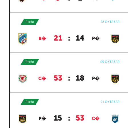
Регби
22 ОКТЯБРЯ
21
:
14
В�
Р�
Регби
09 ОКТЯБРЯ
53
:
18
С�
Р�
Регби
01 ОКТЯБРЯ
15
:
53
Р�
С�