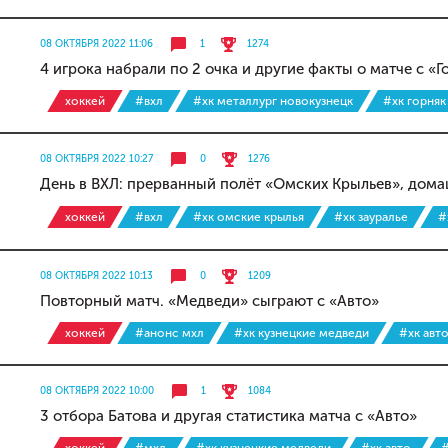
08 ОКТЯБРЯ 2022 11:06
1
1274
4 игрока набрали по 2 очка и другие факты о матче с «
хоккей
#вхл
#хк металлург новокузнецк
#хк горняк
08 ОКТЯБРЯ 2022 10:27
0
1276
День в ВХЛ: прерванный полёт «Омских Крыльев», дом
хоккей
#вхл
#хк омские крылья
#хк зауралье
#
08 ОКТЯБРЯ 2022 10:13
0
1209
Повторный матч. «Медведи» сыграют с «Авто»
хоккей
#анонс мхл
#хк кузнецкие медведи
#хк авт
08 ОКТЯБРЯ 2022 10:00
1
1084
3 отбора Батова и другая статистика матча с «Авто»