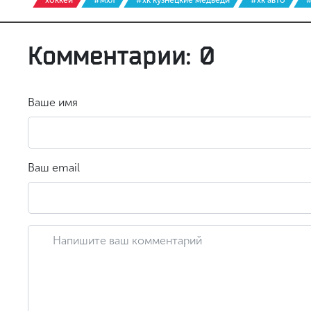
хоккей
#мхл
#хк кузнецкие медведи
#хк авто
#
Комментарии: 0
Ваше имя
Ваш email