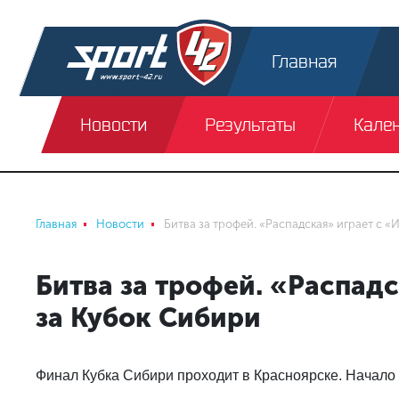
Главная
Новости
Результаты
Кале
Главная
Новости
Битва за трофей. «Распадская» играет с «
Битва за трофей. «Распад
за Кубок Сибири
Финал Кубка Сибири проходит в Красноярске. Начало 