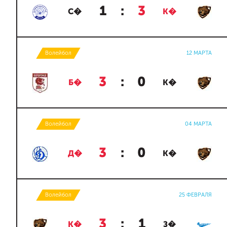
1
:
3
С�
К�
Волейбол
12 МАРТА
3
:
0
Б�
К�
Волейбол
04 МАРТА
3
:
0
Д�
К�
Волейбол
25 ФЕВРАЛЯ
3
:
1
К�
З�