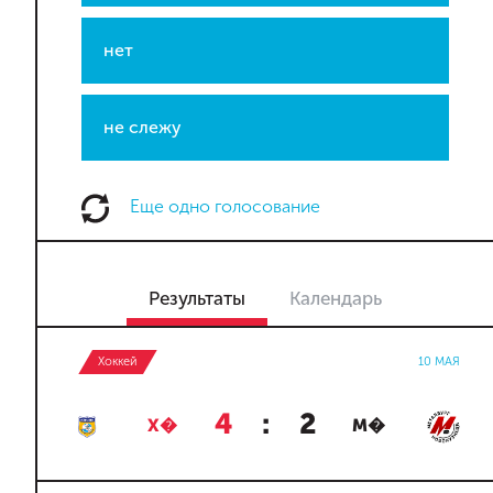
нет
не слежу
Еще одно голосование
Результаты
Календарь
Хоккей
10 МАЯ
4
:
2
Х�
М�