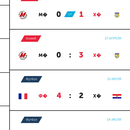
0
:
1
М�
ОТ
Х�
Хоккей
27 АПРЕЛЯ
0
:
3
М�
Х�
Футбол
15 ИЮЛЯ
4
:
2
Ф�
Х�
Футбол
14 ИЮЛЯ