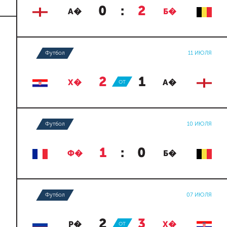
0
:
2
А�
Б�
Футбол
11 ИЮЛЯ
2
:
1
Х�
ОТ
А�
Футбол
10 ИЮЛЯ
1
:
0
Ф�
Б�
Футбол
07 ИЮЛЯ
2
:
3
Р�
ОТ
Х�