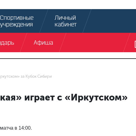
Спортивные
Личный
учреждения
кабинет
ндарь
Афиша
Иркутском» за Кубок Сибири
ская» играет с «Иркутском»
матча в 14:00.