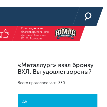
При поддержке
благотворительного
фонда «Юмас» им.
Ю. М. Асаилова
«Металлург» взял бронзу
ВХЛ. Вы удовлетворены?
Всего проголосовали: 330
да