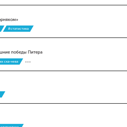
Горняком»
#статистика
ашние победы Питера
хк ска-нева
о