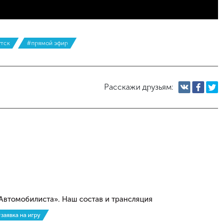
тск
#прямой эфир
Расскажи друзьям:
Автомобилиста». Наш состав и трансляция
заявка на игру