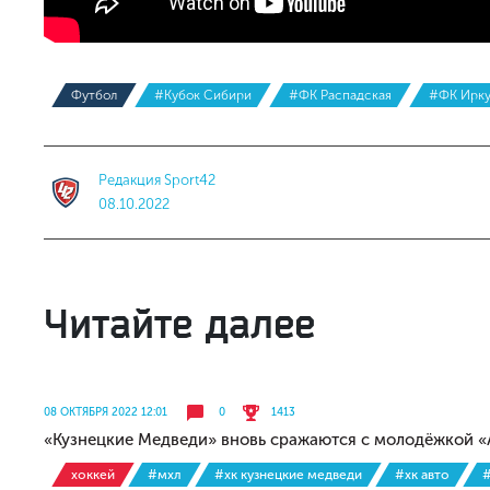
Футбол
#Кубок Сибири
#ФК Распадская
#ФК Ирку
Редакция Sport42
08.10.2022
Читайте далее
08 ОКТЯБРЯ 2022 12:01
0
1413
«Кузнецкие Медведи» вновь сражаются с молодёжкой «
хоккей
#мхл
#хк кузнецкие медведи
#хк авто
#