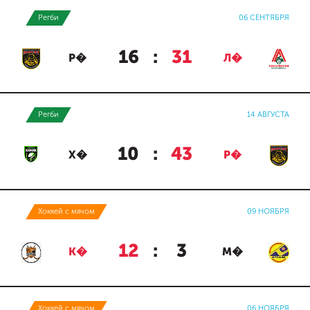
Регби
06 СЕНТЯБРЯ
16
:
31
Р�
Л�
Регби
14 АВГУСТА
10
:
43
Х�
Р�
Хоккей с мячом
09 НОЯБРЯ
12
:
3
К�
М�
Хоккей с мячом
06 НОЯБРЯ