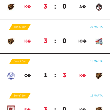
3
:
0
К�
А�
Волейбол
20 МАРТА
3
:
0
К�
Ю�
Волейбол
15 МАРТА
1
:
3
С�
К�
Волейбол
12 МАРТА
3
:
0