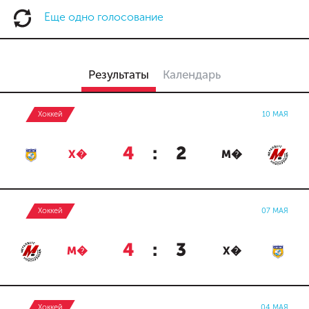
Еще одно голосование
Результаты
Календарь
Хоккей
10 МАЯ
4
:
2
Х�
М�
Хоккей
07 МАЯ
4
:
3
М�
Х�
Хоккей
04 МАЯ