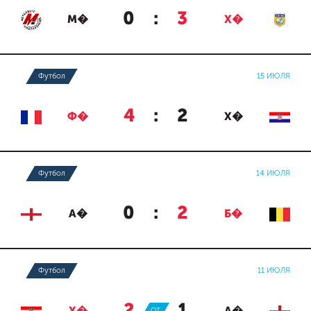
0
:
3
М�
Х�
Футбол
15 ИЮЛЯ
4
:
2
Ф�
Х�
Футбол
14 ИЮЛЯ
0
:
2
А�
Б�
Футбол
11 ИЮЛЯ
2
:
1
ОТ