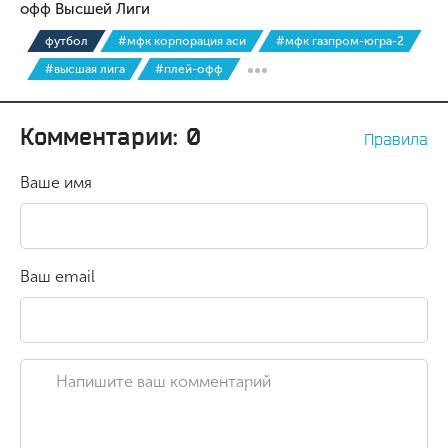
офф Высшей Лиги
футбол
#мфк корпорация аси
#мфк газпром-югра-2
#высшая лига
#плей-офф
Комментарии: 0
Правила
Ваше имя
Ваш email