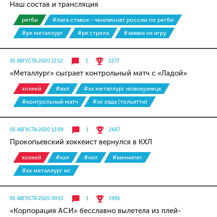
Наш состав и трансляция
регби
#лига ставок - чемпионат россии по регби
#рк металлург
#рк стрела
#заявка на игру
05 АВГУСТА 2020 12:12
1
2277
«Металлург» сыграет контрольный матч с «Ладой»
хоккей
#вхл
#хк металлург новокузнецк
#контрольный матч
#хк лада (тольятти)
05 АВГУСТА 2020 12:09
1
2607
Прокопьевский хоккеист вернулся в КХЛ
хоккей
#кхл
#нхл
#виннипег
#хк металлург мг
05 АВГУСТА 2020 09:51
1
1995
«Корпорация АСИ» бесславно вылетела из плей-