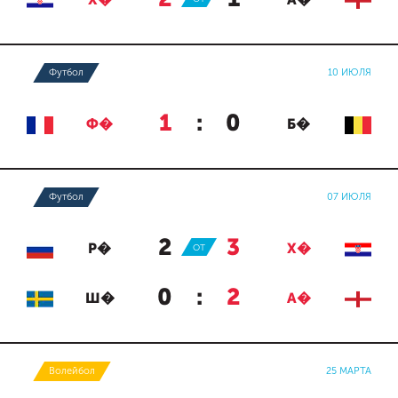
Х�
А�
Футбол
10 ИЮЛЯ
1
:
0
Ф�
Б�
Футбол
07 ИЮЛЯ
2
:
3
Р�
ОТ
Х�
0
:
2
Ш�
А�
Волейбол
25 МАРТА