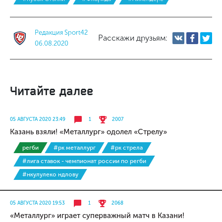
Редакция Sport42
Расскажи друзьям:
06.08.2020
Читайте далее
05 АВГУСТА 2020 23:49
1
2007
Казань взяли! «Металлург» одолел «Стрелу»
регби
#рк металлург
#рк стрела
#лига ставок - чемпионат россии по регби
#нкулулеко ндлову
05 АВГУСТА 2020 19:53
1
2068
«Металлург» играет суперважный матч в Казани!