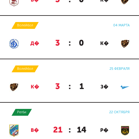
Б�
К�
Волейбол
04 МАРТА
3
:
0
Д�
К�
Волейбол
25 ФЕВРАЛЯ
3
:
1
К�
З�
Регби
22 ОКТЯБРЯ
21
:
14
В�
Р�