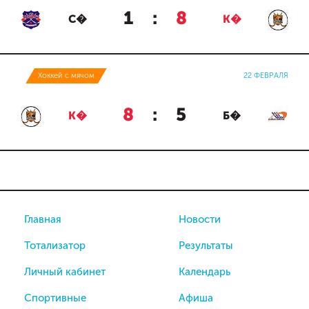
1
:
8
С�
К�
Хоккей с мячом
22 ФЕВРАЛЯ
8
:
5
К�
Б�
Главная
Новости
Тотализатор
Результаты
Личный кабинет
Календарь
Спортивные
Афиша