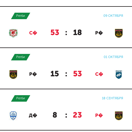
Регби
09 ОКТЯБРЯ
53
:
18
С�
Р�
Регби
01 ОКТЯБРЯ
15
:
53
Р�
С�
Регби
18 СЕНТЯБРЯ
8
:
23
Д�
Р�