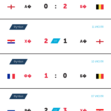
0
:
2
А�
Б�
Футбол
11 ИЮЛЯ
2
:
1
Х�
ОТ
А�
Футбол
10 ИЮЛЯ
1
:
0
Ф�
Б�
Футбол
07 ИЮЛЯ
2
:
3
Р�
ОТ
Х�