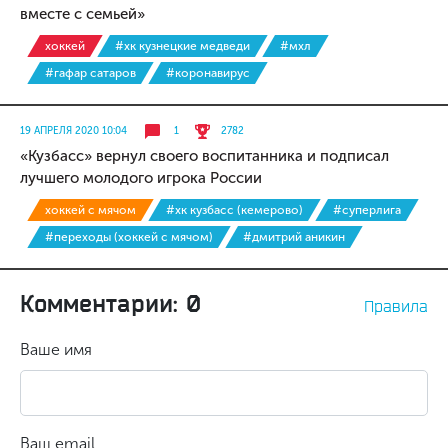
вместе с семьей»
хоккей
#хк кузнецкие медведи
#мхл
#гафар сатаров
#коронавирус
19 АПРЕЛЯ 2020 10:04
1
2782
«Кузбасс» вернул своего воспитанника и подписал
лучшего молодого игрока России
хоккей с мячом
#хк кузбасс (кемерово)
#суперлига
#переходы (хоккей с мячом)
#дмитрий аникин
Комментарии: 0
Правила
Ваше имя
Ваш email