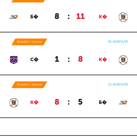
8
:
11
Б�
К�
Хоккей с мячом
28 ФЕВРАЛЯ
1
:
8
С�
К�
Хоккей с мячом
22 ФЕВРАЛЯ
8
:
5
К�
Б�