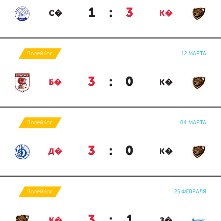
1
:
3
С�
К�
Волейбол
12 МАРТА
3
:
0
Б�
К�
Волейбол
04 МАРТА
3
:
0
Д�
К�
Волейбол
25 ФЕВРАЛЯ
3
:
1
К�
З�