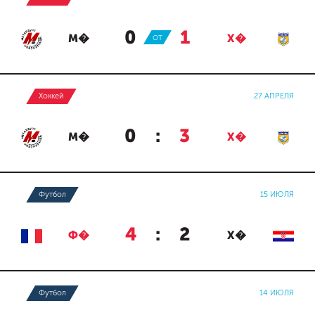
0
:
1
М�
ОТ
Х�
Хоккей
27 АПРЕЛЯ
0
:
3
М�
Х�
Футбол
15 ИЮЛЯ
4
:
2
Ф�
Х�
Футбол
14 ИЮЛЯ