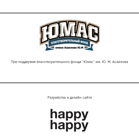
При поддержке благотворительного фонда "Юмас" им. Ю. М. Асаилова
Разработка и дизайн сайта