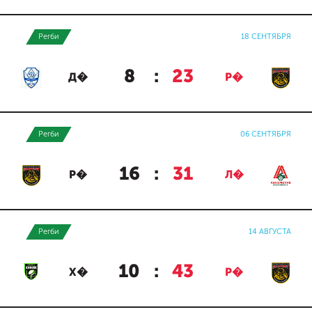
Регби
18 СЕНТЯБРЯ
8
:
23
Д�
Р�
Регби
06 СЕНТЯБРЯ
16
:
31
Р�
Л�
Регби
14 АВГУСТА
10
:
43
Х�
Р�