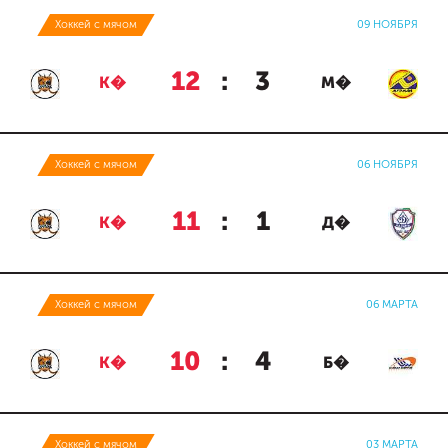
Хоккей с мячом
09 НОЯБРЯ
12
:
3
К�
М�
Хоккей с мячом
06 НОЯБРЯ
11
:
1
К�
Д�
Хоккей с мячом
06 МАРТА
10
:
4
К�
Б�
Хоккей с мячом
03 МАРТА