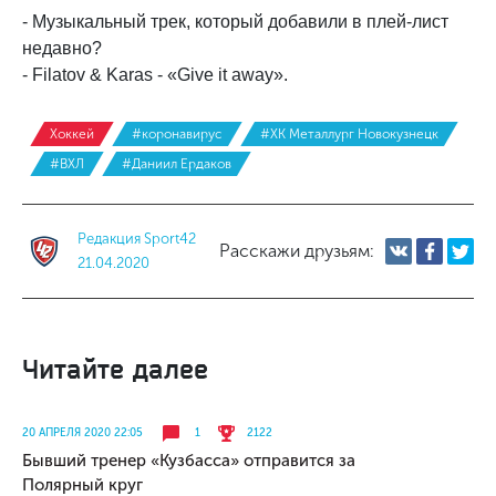
- Музыкальный трек, который добавили в плей-лист
недавно?
- Filatov & Karas - «Give it away».
Хоккей
#коронавирус
#ХК Металлург Новокузнецк
#ВХЛ
#Даниил Ердаков
Редакция Sport42
Расскажи друзьям:
21.04.2020
Читайте далее
20 АПРЕЛЯ 2020 22:05
1
2122
Бывший тренер «Кузбасса» отправится за
Полярный круг