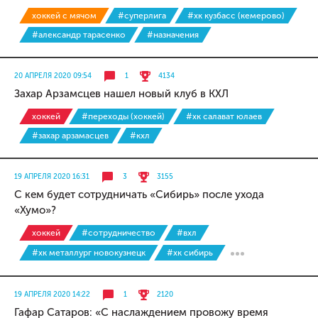
хоккей с мячом
#суперлига
#хк кузбасс (кемерово)
#александр тарасенко
#назначения
20 АПРЕЛЯ 2020 09:54
1
4134
Захар Арзамсцев нашел новый клуб в КХЛ
хоккей
#переходы (хоккей)
#хк салават юлаев
#захар арзамасцев
#кхл
19 АПРЕЛЯ 2020 16:31
3
3155
С кем будет сотрудничать «Сибирь» после ухода
«Хумо»?
хоккей
#сотрудничество
#вхл
#хк металлург новокузнецк
#хк сибирь
19 АПРЕЛЯ 2020 14:22
1
2120
Гафар Сатаров: «С наслаждением провожу время