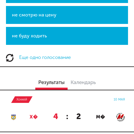
не смотрю на цену
не буду ходить
Еще одно голосование
Результаты
Календарь
Хоккей
10 МАЯ
4
:
2
Х�
М�