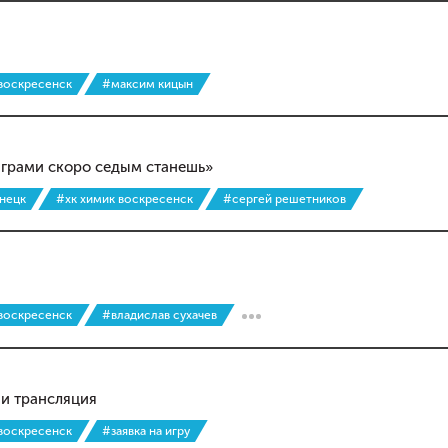
 воскресенск
#максим кицын
 играми скоро седым станешь»
знецк
#хк химик воскресенск
#сергей решетников
 воскресенск
#владислав сухачев
 и трансляция
 воскресенск
#заявка на игру