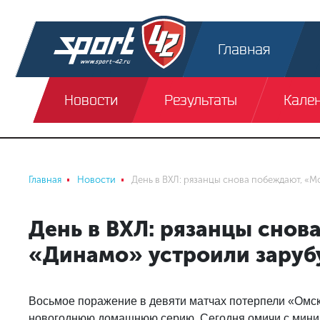
Главная
Новости
Результаты
Кале
Главная
Новости
День в ВХЛ: рязанцы снова побеждают, «М
День в ВХЛ: рязанцы снов
«Динамо» устроили заруб
Восьмое поражение в девяти матчах потерпели «Омс
новогоднюю домашнюю серию. Сегодня омичи с мини