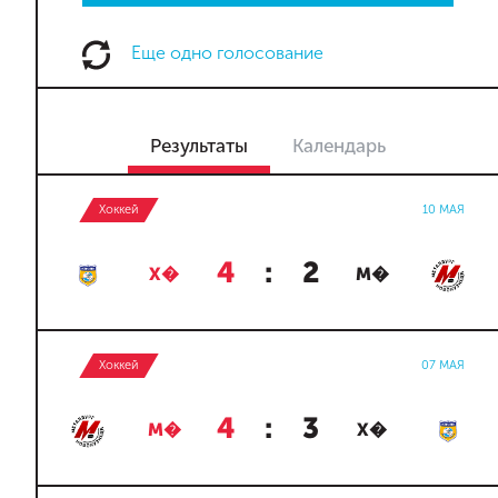
Еще одно голосование
Результаты
Календарь
Хоккей
10 МАЯ
4
:
2
Х�
М�
Хоккей
07 МАЯ
4
:
3
М�
Х�