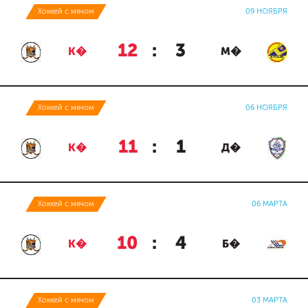
Хоккей с мячом
09 НОЯБРЯ
12
:
3
К�
М�
Хоккей с мячом
06 НОЯБРЯ
11
:
1
К�
Д�
Хоккей с мячом
06 МАРТА
10
:
4
К�
Б�
Хоккей с мячом
03 МАРТА