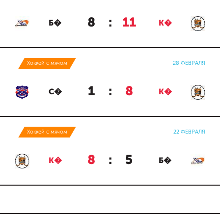
8
:
11
Б�
К�
Хоккей с мячом
28 ФЕВРАЛЯ
1
:
8
С�
К�
Хоккей с мячом
22 ФЕВРАЛЯ
8
:
5
К�
Б�