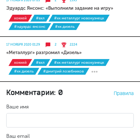
17 НОЯБРЯ 2020 07:05
2
1595
Эдуардс Янсонс: «Выполнили задание на игру»
хоккей
#вхл
#хк металлург новокузнецк
#эдуардс янсонс
#хк дизель
17 НОЯБРЯ 2020 01:29
2
2224
«Металлург» разгромил «Дизель»
хоккей
#вхл
#хк металлург новокузнецк
#хк дизель
#дмитрий лозебников
Комментарии: 0
Правила
Ваше имя
Ваш email