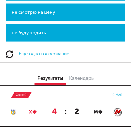
не смотрю на цену
не буду ходить
Еще одно голосование
Результаты
Календарь
Хоккей
10 МАЯ
4
:
2
Х�
М�