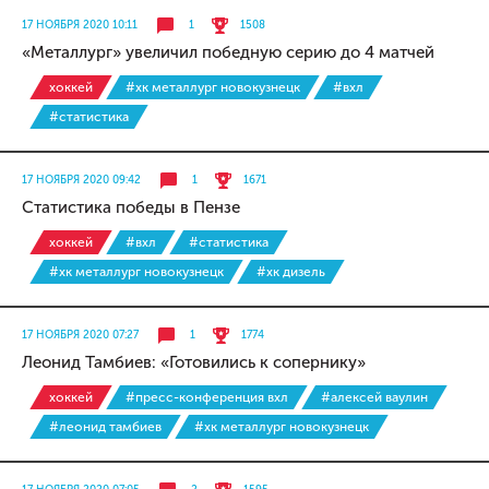
17 НОЯБРЯ 2020 10:11
1
1508
«Металлург» увеличил победную серию до 4 матчей
хоккей
#хк металлург новокузнецк
#вхл
#статистика
17 НОЯБРЯ 2020 09:42
1
1671
Статистика победы в Пензе
хоккей
#вхл
#статистика
#хк металлург новокузнецк
#хк дизель
17 НОЯБРЯ 2020 07:27
1
1774
Леонид Тамбиев: «Готовились к сопернику»
хоккей
#пресс-конференция вхл
#алексей ваулин
#леонид тамбиев
#хк металлург новокузнецк