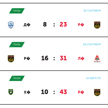
Регби
18 СЕНТЯБРЯ
8
:
23
Д�
Р�
Регби
06 СЕНТЯБРЯ
16
:
31
Р�
Л�
Регби
14 АВГУСТА
10
:
43
Х�
Р�