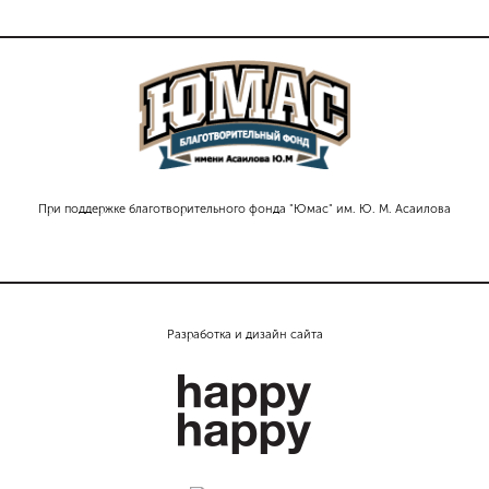
При поддержке благотворительного фонда "Юмас" им. Ю. М. Асаилова
Разработка и дизайн сайта