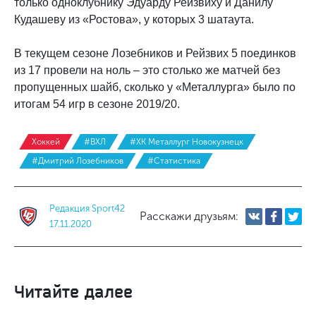
только одноклубнику Эдуарду Рейзвиху и Данилу
Кудашеву из «Ростова», у которых 3 шатаута.
В текущем сезоне Лозебников и Рейзвих 5 поединков
из 17 провели на ноль – это столько же матчей без
пропущенных шайб, сколько у «Металлурга» было по
итогам 54 игр в сезоне 2019/20.
Хоккей
#ВХЛ
#ХК Металлург Новокузнецк
#Дмитрий Лозебников
#Статистика
Редакция Sport42
Расскажи друзьям:
17.11.2020
Читайте далее