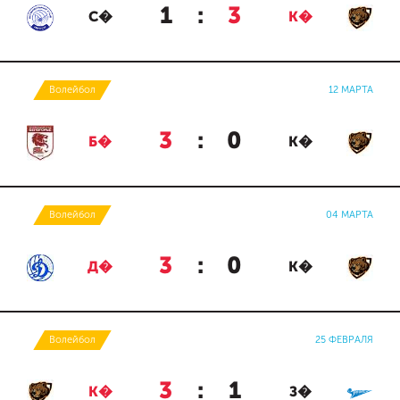
1
:
3
С�
К�
Волейбол
12 МАРТА
3
:
0
Б�
К�
Волейбол
04 МАРТА
3
:
0
Д�
К�
Волейбол
25 ФЕВРАЛЯ
3
:
1
К�
З�